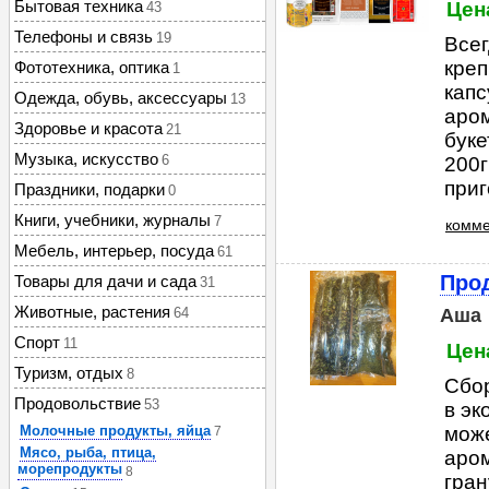
Бытовая техника
Цена
43
Телефоны и связь
19
Все
креп
Фототехника, оптика
1
капс
Одежда, обувь, аксессуары
13
аро
Здоровье и красота
21
буке
Музыка, искусство
6
200г
приг
Праздники, подарки
0
Книги, учебники, журналы
7
комме
Мебель, интерьер, посуда
61
Про
Товары для дачи и сада
31
Животные, растения
64
Аша
Спорт
11
Цен
Туризм, отдых
8
Сбор
Продовольствие
53
в эк
Молочные продукты, яйца
може
7
Мясо, рыба, птица,
аром
морепродукты
8
гран