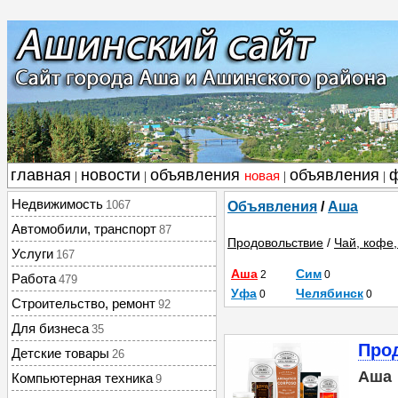
главная
новости
объявления
объявления
новая
|
|
|
|
Недвижимость
1067
Объявления
/
Аша
Автомобили, транспорт
87
Продовольствие
/
Чай, кофе,
Услуги
167
Аша
Сим
2
0
Работа
479
Уфа
Челябинск
0
0
Строительство, ремонт
92
Для бизнеса
35
Про
Детские товары
26
Аша
Компьютерная техника
9