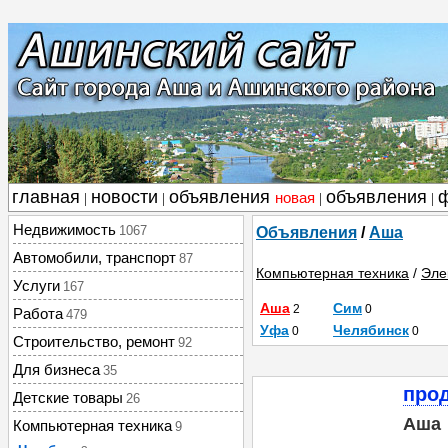
главная
новости
объявления
объявления
новая
|
|
|
|
Недвижимость
1067
Объявления
/
Аша
Автомобили, транспорт
87
Компьютерная техника
/
Эле
Услуги
167
Аша
Сим
2
0
Работа
479
Уфа
Челябинск
0
0
Строительство, ремонт
92
Для бизнеса
35
про
Детские товары
26
Аша
Компьютерная техника
9