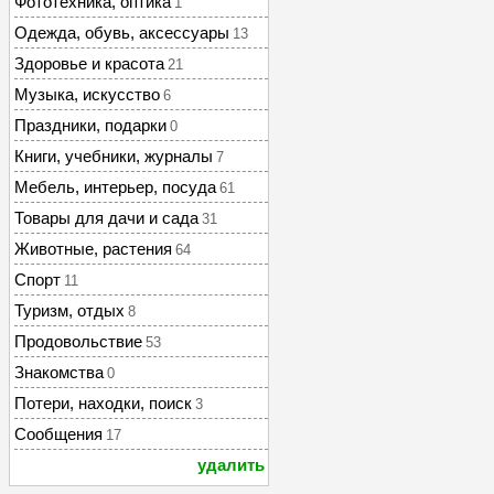
Фототехника, оптика
1
Одежда, обувь, аксессуары
13
Здоровье и красота
21
Музыка, искусство
6
Праздники, подарки
0
Книги, учебники, журналы
7
Мебель, интерьер, посуда
61
Товары для дачи и сада
31
Животные, растения
64
Спорт
11
Туризм, отдых
8
Продовольствие
53
Знакомства
0
Потери, находки, поиск
3
Сообщения
17
удалить