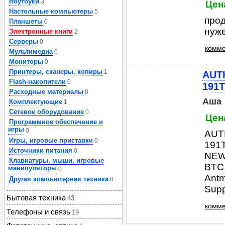
Ноутбуки
3
Цена
Настольные компьютеры
5
прод
Планшеты
0
нуже
Электронные книги
2
Серверы
0
комме
Мультимедиа
0
Мониторы
0
Принтеры, сканеры, копиры
1
AUT
Flash-накопители
0
191T
Расходные материалы
0
Аша
Комплектующие
1
Сетевое оборудование
0
Цена
Программное обеспечение и
игры
0
AUT
Игры, игровые приставки
0
191
Источники питания
0
NEW 
Клавиатуры, мыши, игровые
BTC 
манипуляторы
0
Antm
Другая компьютерная техника
0
Suppl
Бытовая техника
43
комме
Телефоны и связь
19