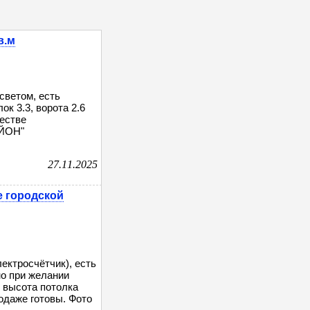
в.м
светом, есть
ок 3.3, ворота 2.6
естве
ЙОН"
27.11.2025
е городской
ектросчётчик), есть
но при желании
, высота потолка
родаже готовы. Фото