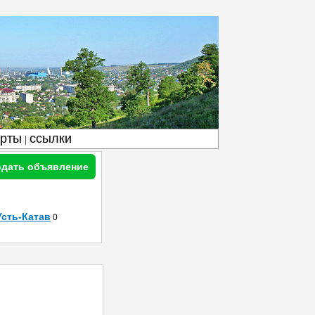
арты
ссылки
|
дать объявление
Усть-Катав
0