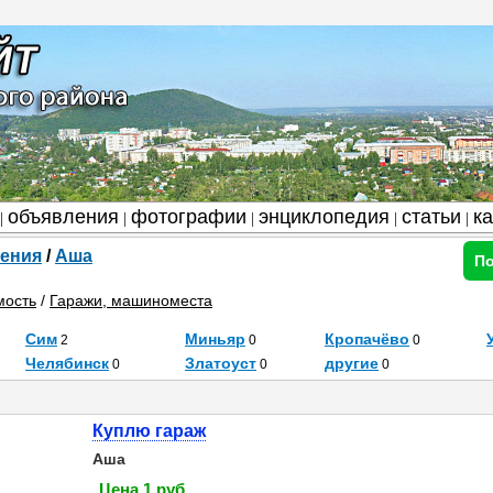
объявления
фотографии
энциклопедия
статьи
к
|
|
|
|
|
ения
/
Аша
По
мость
/
Гаражи, машиноместа
Сим
Миньяр
Кропачёво
2
0
0
Челябинск
Златоуст
другие
0
0
0
Куплю гараж
Аша
Цена 1 руб.