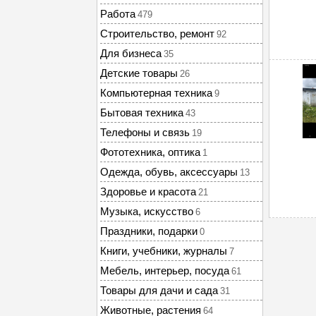
Работа
479
Строительство, ремонт
92
Для бизнеса
35
Детские товары
26
Компьютерная техника
9
Бытовая техника
43
Телефоны и связь
19
Фототехника, оптика
1
Одежда, обувь, аксессуары
13
Здоровье и красота
21
Музыка, искусство
6
Праздники, подарки
0
Книги, учебники, журналы
7
Мебель, интерьер, посуда
61
Товары для дачи и сада
31
Животные, растения
64