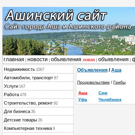
главная
новости
объявления
объявления
новая
|
|
|
|
Недвижимость
1067
Объявления
/
Аша
Автомобили, транспорт
87
Продовольствие
/
Грибы
Услуги
167
Аша
Сим
Работа
479
Уфа
Челябинск
Строительство, ремонт
92
Для бизнеса
35
Детские товары
26
Компьютерная техника
9