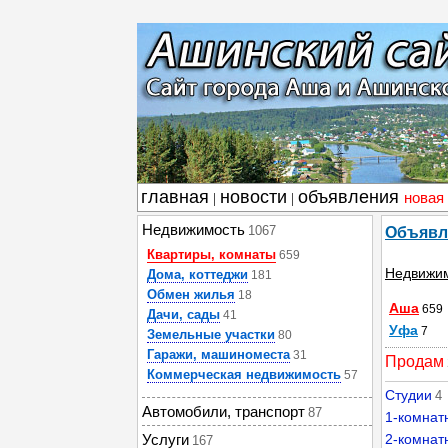
главная
новости
объявления
новая
|
|
Недвижимость
1067
Объявл
Квартиры, комнаты
659
Недвижи
Дома, коттеджи
181
Обмен жилья
18
Аша
659
Дачи, сады
41
Уфа
7
Земельные участки
80
Гаражи, машиноместа
31
Продам
Коммерческая недвижимость
57
Студии
4
Автомобили, транспорт
87
1-комнат
Услуги
2-комнат
167