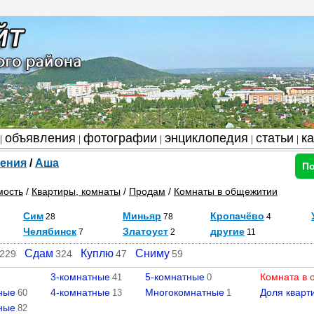
объявления
фотографии
энциклопедия
статьи
к
|
|
|
|
|
ения
/
Аша
По
мость
/
Квартиры, комнаты
/
Продам
/
Комнаты в общежитии
Сим
Миньяр
Кропачёво
28
78
4
Челябинск
Златоуст
другие
7
2
11
Сдам
Куплю
Сниму
229
324
47
59
3-комнатные
5-комнатные
Комната в 
41
0
ные
4-комнатные
Многокомнатные
Доля кварт
60
13
1
ные
82