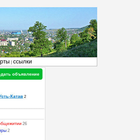
арты
ссылки
|
дать объявление
Усть-Катав
2
общежитии
26
иры
2