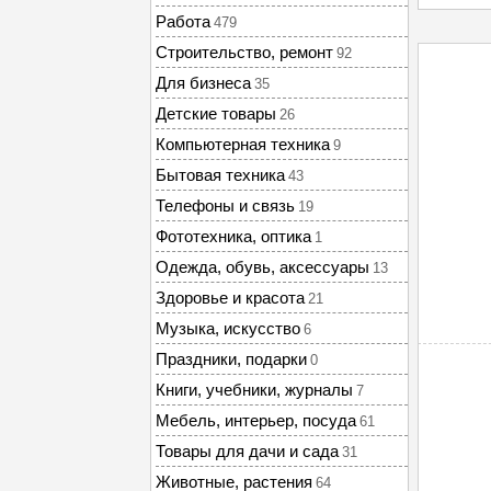
Работа
479
Строительство, ремонт
92
Для бизнеса
35
Детские товары
26
Компьютерная техника
9
Бытовая техника
43
Телефоны и связь
19
Фототехника, оптика
1
Одежда, обувь, аксессуары
13
Здоровье и красота
21
Музыка, искусство
6
Праздники, подарки
0
Книги, учебники, журналы
7
Мебель, интерьер, посуда
61
Товары для дачи и сада
31
Животные, растения
64