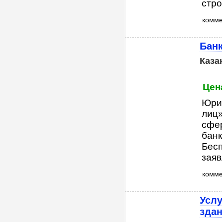
стро
комм
Банк
Каза
Цен
Юри
лиц
сфер
банк
Бесп
заяв
комм
Услу
здан