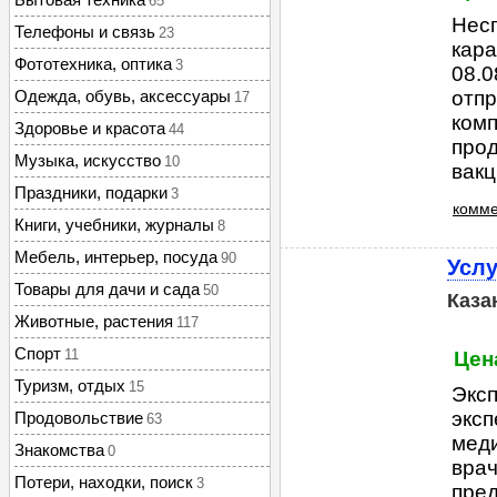
65
Нес
Телефоны и связь
23
кара
Фототехника, оптика
3
08.0
Одежда, обувь, аксессуары
отпр
17
комп
Здоровье и красота
44
про
Музыка, искусство
10
вакц
Праздники, подарки
3
комме
Книги, учебники, журналы
8
Мебель, интерьер, посуда
90
Услу
Товары для дачи и сада
50
Каза
Животные, растения
117
Спорт
11
Цен
Туризм, отдых
15
Эксп
эксп
Продовольствие
63
меди
Знакомства
0
врач
Потери, находки, поиск
3
пред