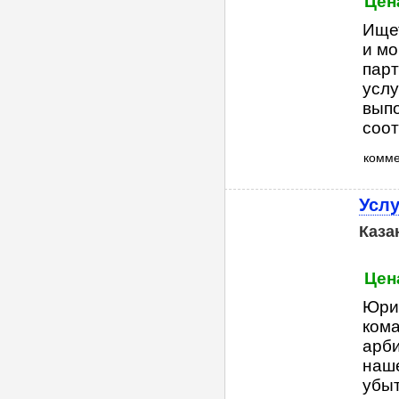
Цен
Ищет
и мо
парт
услу
вып
соот
комм
Услу
Каза
Цен
Юри
ком
арби
наше
убыт