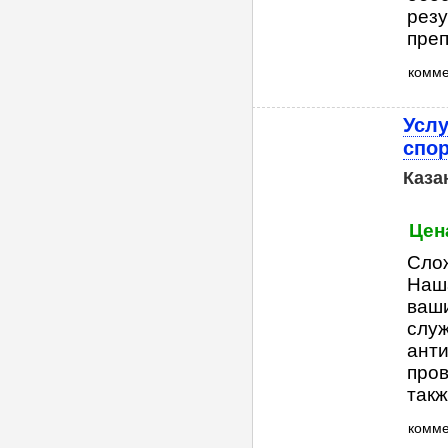
резу
преп
комм
Услу
спо
Каза
Цен
Сло
Наша
ваш
служ
анти
пров
такж
комм