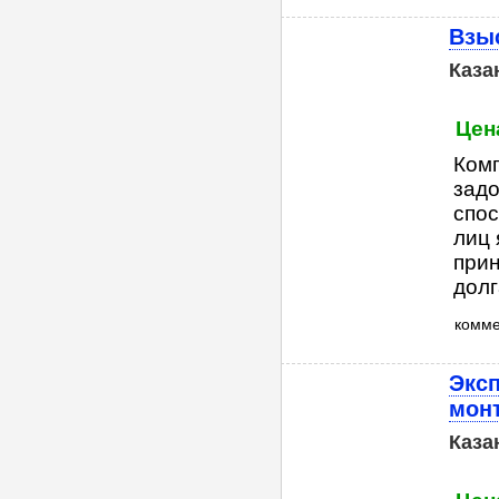
Взыс
Каза
Цен
Комп
зад
спос
лиц 
прин
долг
комм
Эксп
мон
Каза