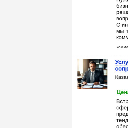
бизн
реша
вопр
С ин
мы п
комме
комм
Услу
соп
Каза
Цен
Встр
сфер
пре
тенд
обес