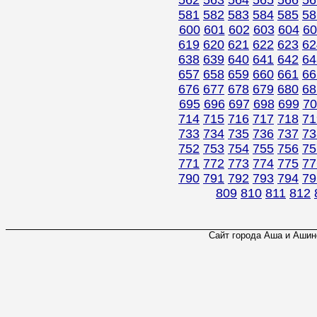
562
563
564
565
566
56
581
582
583
584
585
58
600
601
602
603
604
60
619
620
621
622
623
62
638
639
640
641
642
64
657
658
659
660
661
66
676
677
678
679
680
68
695
696
697
698
699
70
714
715
716
717
718
71
733
734
735
736
737
73
752
753
754
755
756
75
771
772
773
774
775
77
790
791
792
793
794
79
809
810
811
812
Сайт города Аша и Ашинс