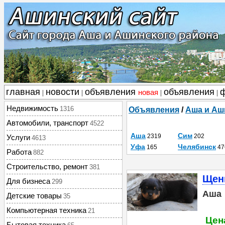
главная
новости
объявления
объявления
новая
|
|
|
|
Недвижимость
1316
Объявления
/
Аша и Аш
Автомобили, транспорт
4522
Аша
Сим
2319
202
Услуги
4613
Уфа
Челябинск
165
47
Работа
882
Строительство, ремонт
381
Щен
Для бизнеса
299
Аша
Детские товары
35
Компьютерная техника
21
Цен
Бытовая техника