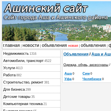
главная
новости
объявления
объявления
новая
|
|
|
|
Недвижимость
1316
Объявления
/
Аша и Аш
Автомобили, транспорт
4522
Одежда, обувь, аксессуары
Услуги
4613
Аша
Сим
0
0
Работа
882
Уфа
Челябинск
0
0
Строительство, ремонт
381
Для бизнеса
299
Детские товары
35
Компьютерная техника
21
Бытовая техника