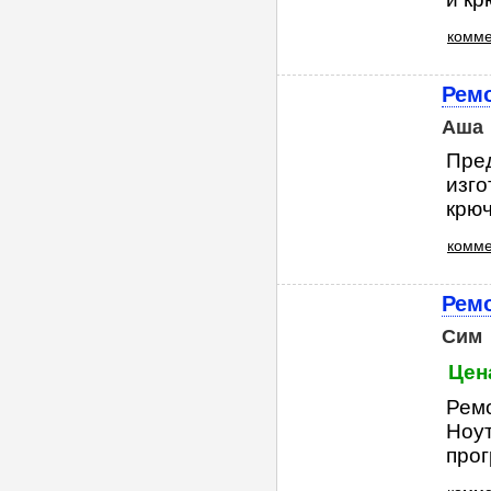
комме
Рем
Аша
Пред
изго
крючк
комме
Ремо
Сим
Цен
Ремо
Ноут
прог