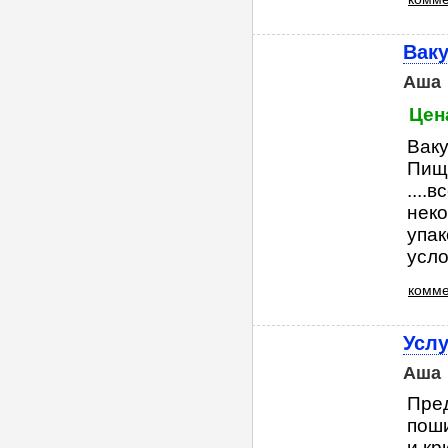
Вак
Аша
Цен
Ваку
Пище
....
неко
упак
усло
комме
Услу
Аша
Пред
поши
и крю