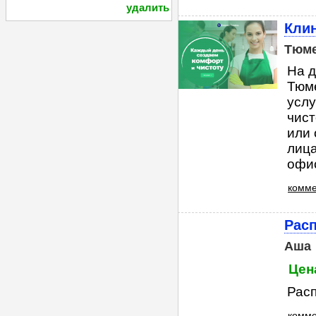
удалить
Клин
Тюм
На 
Тюм
услу
чист
или 
лица
офис
комме
Рас
Аша
Цена
Расп
комме