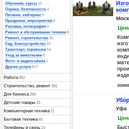
Изг
Обучение, курсы
15
ком
Охрана, безопасность
2
Питание, кейтеринг
5
Моск
Праздники, мероприятия
6
Реклама, полиграфия
0
Цена
Ремонт и обслуживание техники
8
Комп
Ремонт, строительство
30
изг
Сад, благоустройство
22
комп
Транспорт, перевозки
54
Уход за животными
инди
0
Фото- и видеосъёмка
1
мат
Другие услуги
627
прои
издел
Работа
882
комме
Строительство, ремонт
381
Для бизнеса
299
Убо
Детские товары
35
Уфа
Компьютерная техника
21
Цена
Бытовая техника
65
Быст
Телефоны и связь
23