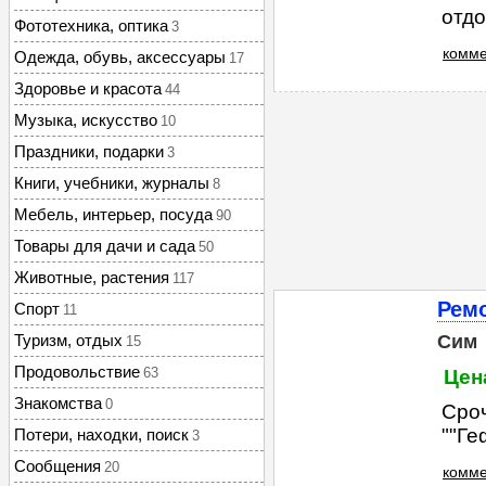
отдо
Фототехника, оптика
3
комме
Одежда, обувь, аксессуары
17
Здоровье и красота
44
Музыка, искусство
10
Праздники, подарки
3
Книги, учебники, журналы
8
Мебель, интерьер, посуда
90
Товары для дачи и сада
50
Животные, растения
117
Рем
Спорт
11
Туризм, отдых
Сим
15
Продовольствие
63
Цен
Знакомства
0
Сроч
""Ге
Потери, находки, поиск
3
Сообщения
20
комме