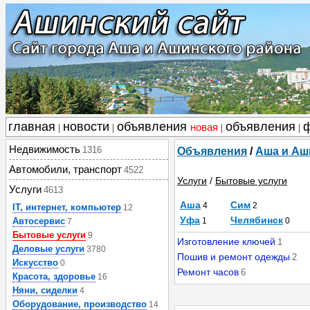
главная
новости
объявления
объявления
новая
|
|
|
|
Недвижимость
1316
Объявления
/
Аша и Аш
Автомобили, транспорт
4522
Услуги
/
Бытовые услуги
Услуги
4613
Аша
Сим
4
2
IT, интернет, компьютер
12
Уфа
Челябинск
Автосервис
1
0
7
Бытовые услуги
9
Изготовление ключей
1
Деловые услуги
3780
Пошив и ремонт одежды
2
Искусство
0
Ремонт часов
6
Красота, здоровье
16
Няни, сиделки
4
Оборудование, производство
14