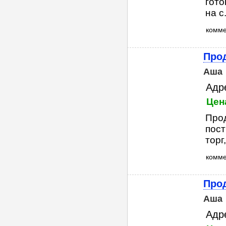
гото
на с.
комм
Прод
Аша
Адр
Цен
Прод
пост
торг
комм
Прод
Аша
Адр