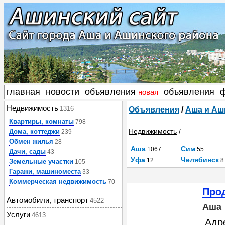
главная
новости
объявления
объявления
новая
|
|
|
|
Недвижимость
1316
Объявления
/
Аша и Аш
Квартиры, комнаты
798
Недвижимость
/
Дома, коттеджи
239
Обмен жилья
28
Аша
Сим
1067
55
Дачи, сады
43
Уфа
Челябинск
12
8
Земельные участки
105
Гаражи, машиноместа
33
Коммерческая недвижимость
70
Прод
Автомобили, транспорт
4522
Аша
Услуги
4613
Адр