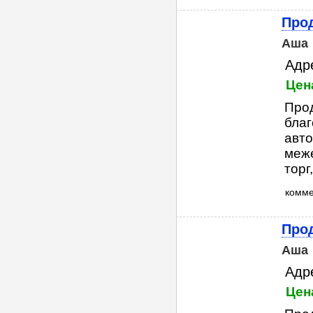
Прод
Аша
Адр
Цена
Прод
благ
авто
меже
торг
комм
Прод
Аша
Адр
Цена