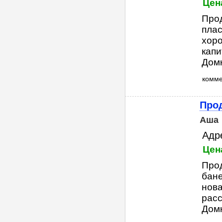
Цен
Прод
плас
хоро
капи
Домк
комм
Прод
Аша
Адр
Цен
Про
бане
нова
расс
Домк