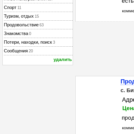
есть
Спорт
11
комм
Туризм, отдых
15
Продовольствие
63
Знакомства
0
Потери, находки, поиск
3
Сообщения
20
удалить
Прод
с. Б
Адре
Цен
прод
комм