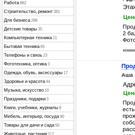
Работа
882
Этаж
Строительство, ремонт
381
Цена
Для бизнеса
299
Прод
Детские товары
35
2 ба
Компьютерная техника
21
Фото
Бытовая техника
65
комм
Телефоны и связь
23
Фототехника, оптика
3
Прод
Одежда, обувь, аксессуары
17
Аша
Здоровье и красота
44
Адре
Музыка, искусство
10
Цен
Праздники, подарки
3
Прод
Книги, учебники, журналы
8
есть
прож
Мебель, интерьер, посуда
90
собс
Товары для дачи и сада
50
расс
Животные, растения
117