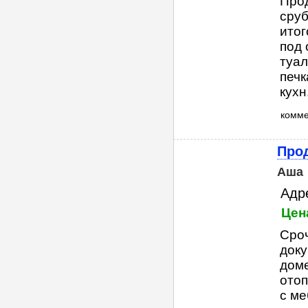
Прод
сруб
итог
под 
туал
печк
кухн.
комм
Прод
Аша
Адр
Цен
Сроч
доку
доме
отоп
с ме