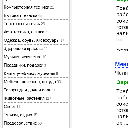
Компьютерная техника
21
Треб
рабо
Бытовая техника
65
соис
Телефоны и связь
23
гото
Фототехника, оптика
3
нали
орг...
Одежда, обувь, аксессуары
17
Здоровье и красота
44
комме
Музыка, искусство
10
Мен
Праздники, подарки
3
Челя
Книги, учебники, журналы
8
Мебель, интерьер, посуда
Зар
90
Товары для дачи и сада
50
Треб
рабо
Животные, растения
117
соис
Спорт
11
гото
Туризм, отдых
15
нали
орг...
Продовольствие
63