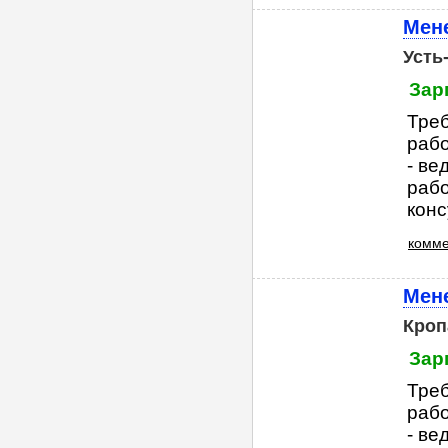
Мен
Усть
Зар
Треб
рабо
- ве
рабо
конс
комме
Мен
Кроп
Зар
Треб
рабо
- ве