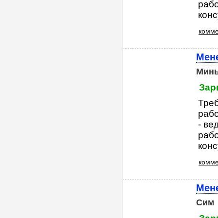
рабо
конс
комме
Мен
Мин
Зар
Треб
рабо
- ве
рабо
конс
комме
Мен
Сим