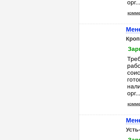
орг...
комме
Мен
Кроп
Зар
Треб
рабо
соис
гото
нали
орг...
комме
Мене
Усть
Зар