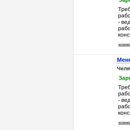
Треб
рабо
- ве
рабо
конс
комме
Мен
Челя
Зар
Треб
рабо
- ве
рабо
конс
комме