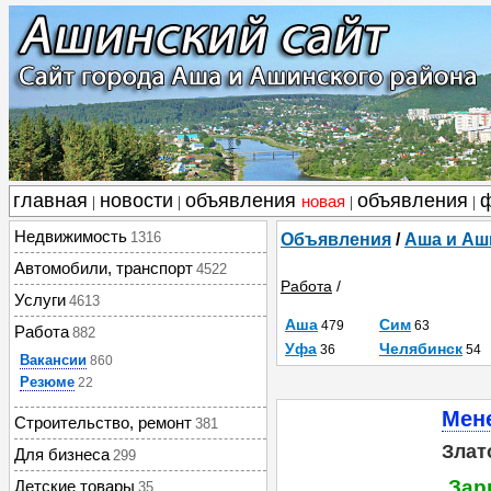
главная
новости
объявления
объявления
новая
|
|
|
|
Недвижимость
1316
Объявления
/
Аша и Аш
Автомобили, транспорт
4522
Работа
/
Услуги
4613
Аша
Сим
479
63
Работа
882
Уфа
Челябинск
36
54
Вакансии
860
Резюме
22
Мен
Строительство, ремонт
381
Злат
Для бизнеса
299
Зар
Детские товары
35