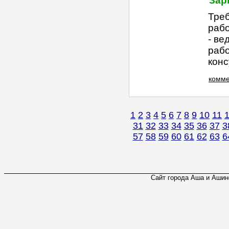
Зар
Треб
рабо
- ве
рабо
конс
комме
1
2
3
4
5
6
7
8
9
10
11
31
32
33
34
35
36
37
3
57
58
59
60
61
62
63
6
Сайт города Аша и Ашинс