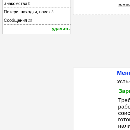
Знакомства
0
комме
Потери, находки, поиск
3
Сообщения
20
удалить
Мен
Усть
Зар
Треб
рабо
соис
гото
нали