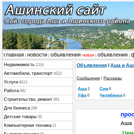
главная
новости
объявления
объявления
новая
|
|
|
|
Недвижимость
1316
Объявления
/
Аша и Аш
Автомобили, транспорт
4522
Сообщения
/
Рассказы
Услуги
4613
Аша
Сим
2
0
Работа
882
Уфа
Челябинск
0
0
Строительство, ремонт
381
Для бизнеса
299
про
Детские товары
35
Аша
Компьютерная техника
21
Цен
Бытовая техника