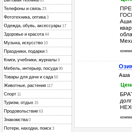
65
ПРЕ
Телефоны и связь
23
ГОС
Фототехника, оптика
3
Ашин
Одежда, обувь, аксессуары
17
квар
обла
Здоровье и красота
44
Меха
Музыка, искусство
10
комм
Праздники, подарки
3
Книги, учебники, журналы
8
Озим
Мебель, интерьер, посуда
90
Аша
Товары для дачи и сада
50
Цен
Животные, растения
117
БРА
Спорт
11
долг
Туризм, отдых
15
НЕХО
Продовольствие
63
комм
Знакомства
0
Потери, находки, поиск
3