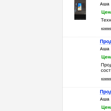
Аша
Цена
Техн
комме
Про
Аша
Цена
Про
сост
комме
Про
Аша
Цена