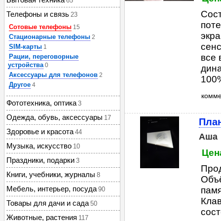
65
Сост
Телефоны и связь
23
поте
Сотовые телефоны
15
экра
Стационарные телефоны
2
сенс
SIM-карты
1
все 
Рации, переговорные
устройства
0
дина
Аксессуары для телефонов
2
100%
Другое
4
комм
Фототехника, оптика
3
Одежда, обувь, аксессуары
17
Пла
Здоровье и красота
44
Аша
Музыка, искусство
10
Цена
Праздники, подарки
3
Прод
Книги, учебники, журналы
8
Объё
Мебель, интерьер, посуда
памя
90
Клав
Товары для дачи и сада
50
сост
Животные, растения
117