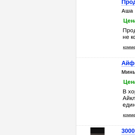
Про
Аша
Цена
Прод
не к
комме
Айф
Мин
Цена
В хо
Айкл
един
комме
3000