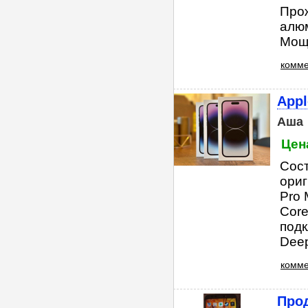
Прож
алюм
Мощ
комме
Appl
Аша
Цен
Сост
ориг
Pro
Core
подк
Deep
комме
Прод