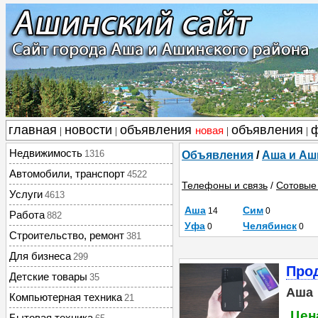
главная
новости
объявления
объявления
новая
|
|
|
|
Недвижимость
1316
Объявления
/
Аша и Аш
Автомобили, транспорт
4522
Телефоны и связь
/
Сотовые
Услуги
4613
Аша
Сим
14
0
Работа
882
Уфа
Челябинск
0
0
Строительство, ремонт
381
Для бизнеса
299
Прод
Детские товары
35
Аша
Компьютерная техника
21
Цена
Бытовая техника