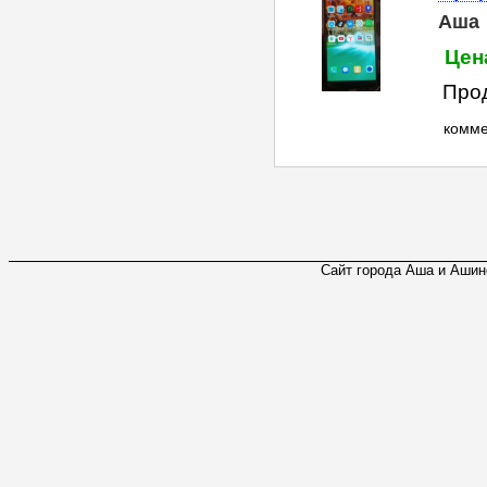
Аша
Цена
Прод
комм
Сайт города Аша и Ашинс