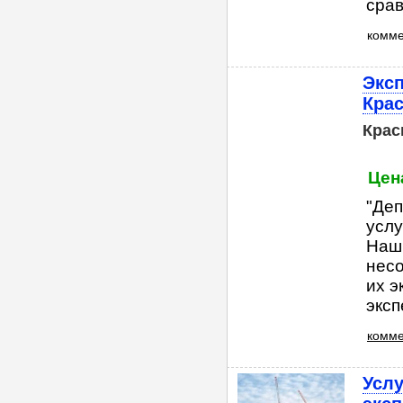
срав
комм
Эксп
Кра
Крас
Цена
"Деп
услу
Наши
несо
их 
эксп
комме
Услу