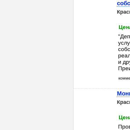
собс
Крас
Цена
"Деп
услу
собс
реал
и др
Преи
комм
Мони
Крас
Цена
Пров