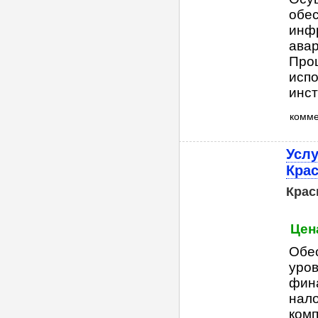
обес
инф
авар
Проц
испо
инст
комм
Услу
Кра
Крас
Цена
Обес
уров
фина
нало
комп