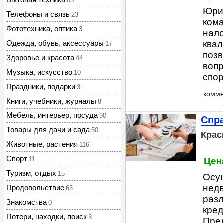
65
Юри
Телефоны и связь
23
ком
Фототехника, оптика
3
нал
Одежда, обувь, аксессуары
квал
17
поз
Здоровье и красота
44
вопр
Музыка, искусство
10
спор
Праздники, подарки
3
комм
Книги, учебники, журналы
8
Мебель, интерьер, посуда
90
Спра
Товары для дачи и сада
50
Крас
Животные, растения
116
Спорт
11
Цена
Туризм, отдых
15
Осу
недв
Продовольствие
63
разл
Знакомства
0
кред
Потери, находки, поиск
3
Пред