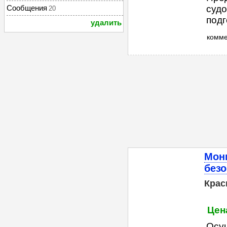
Сообщения
судо
20
подг
удалить
комм
Мони
безо
Крас
Цена
Осу