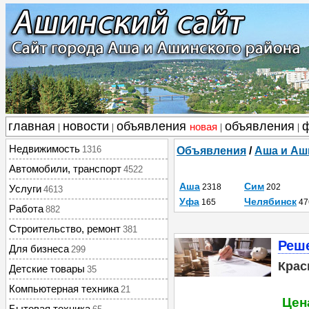
главная
новости
объявления
объявления
новая
|
|
|
|
Недвижимость
1316
Объявления
/
Аша и Аш
Автомобили, транспорт
4522
Аша
Сим
2318
202
Услуги
4613
Уфа
Челябинск
165
47
Работа
882
Строительство, ремонт
381
Реше
Для бизнеса
299
Крас
Детские товары
35
Компьютерная техника
21
Цена
Бытовая техника