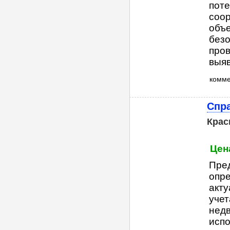
поте
соор
объе
безо
пров
выяв
комм
Спра
Крас
Цена
Пред
опр
акту
учет
недв
испо