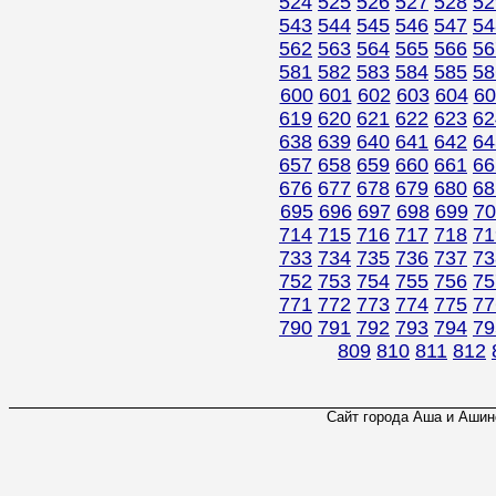
524
525
526
527
528
52
543
544
545
546
547
54
562
563
564
565
566
56
581
582
583
584
585
58
600
601
602
603
604
60
619
620
621
622
623
62
638
639
640
641
642
64
657
658
659
660
661
66
676
677
678
679
680
68
695
696
697
698
699
70
714
715
716
717
718
71
733
734
735
736
737
73
752
753
754
755
756
75
771
772
773
774
775
77
790
791
792
793
794
79
809
810
811
812
Сайт города Аша и Ашинс