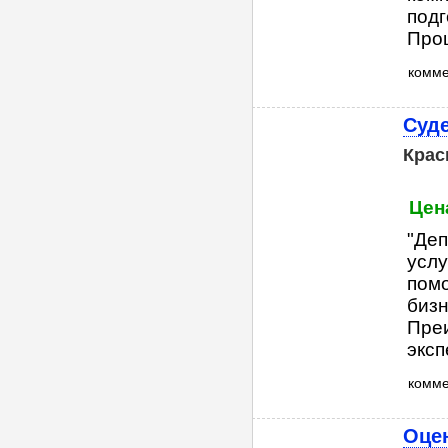
подг
Проц
комм
Суде
Крас
Цена
"Деп
услу
помо
бизн
Преи
эксп
комм
Оце