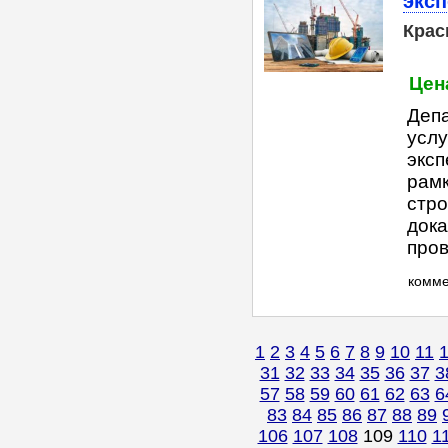
экс
Крас
Цена
Деп
услу
эксп
рамк
стро
дока
пров
комм
1
2
3
4
5
6
7
8
9
10
11
31
32
33
34
35
36
37
3
57
58
59
60
61
62
63
6
83
84
85
86
87
88
89
106
107
108
109
110
1