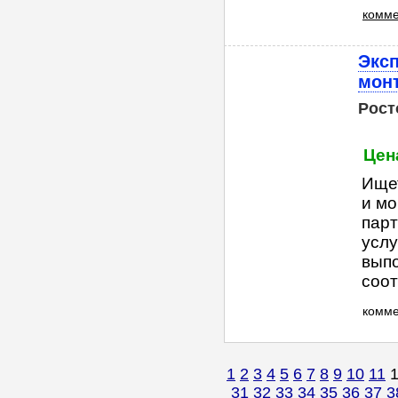
комме
Эксп
мон
Рост
Цен
Ищет
и мо
парт
услу
вып
соот
комм
1
2
3
4
5
6
7
8
9
10
11
31
32
33
34
35
36
37
3