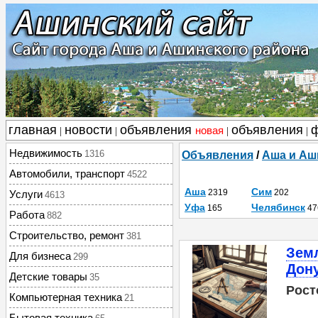
главная
новости
объявления
объявления
новая
|
|
|
|
Недвижимость
1316
Объявления
/
Аша и Аш
Автомобили, транспорт
4522
Аша
Сим
2319
202
Услуги
4613
Уфа
Челябинск
165
47
Работа
882
Строительство, ремонт
381
Земл
Для бизнеса
299
Дон
Детские товары
35
Рост
Компьютерная техника
21
Бытовая техника