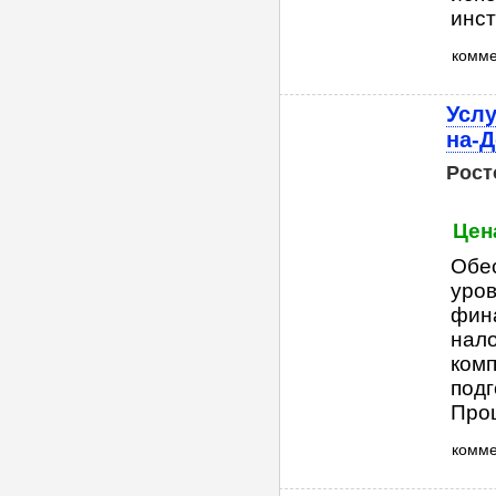
инст
комм
Услу
на-
Рост
Цен
Обес
уров
фина
нало
комп
подг
Проц
комм