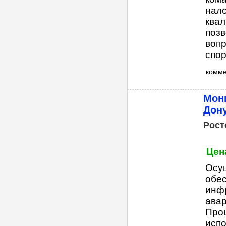
нал
квал
поз
вопр
спор
комм
Мони
Дон
Рост
Цен
Осу
обес
инф
авар
Проц
испо