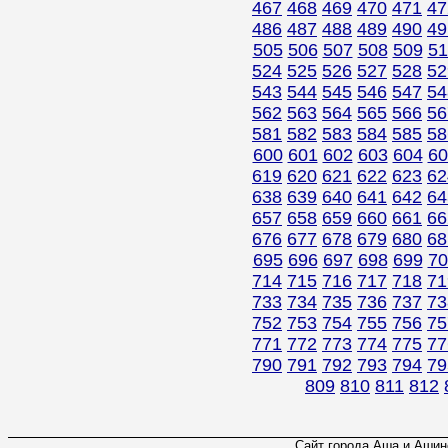
467
468
469
470
471
47
486
487
488
489
490
49
505
506
507
508
509
51
524
525
526
527
528
52
543
544
545
546
547
54
562
563
564
565
566
56
581
582
583
584
585
58
600
601
602
603
604
60
619
620
621
622
623
62
638
639
640
641
642
64
657
658
659
660
661
66
676
677
678
679
680
68
695
696
697
698
699
70
714
715
716
717
718
71
733
734
735
736
737
73
752
753
754
755
756
75
771
772
773
774
775
77
790
791
792
793
794
79
809
810
811
812
Сайт города Аша и Ашинс