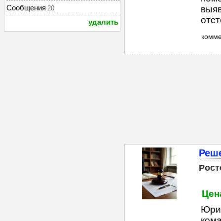
Сообщения
выяв
20
отст
удалить
комм
Реше
Рост
Цен
Юри
ком