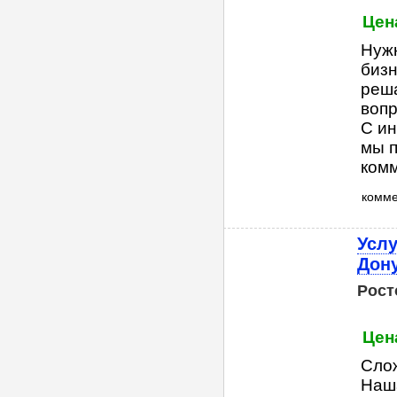
Цен
Нуж
бизн
реша
вопр
С ин
мы п
комме
комм
Услу
Дон
Рост
Цен
Сло
Наша