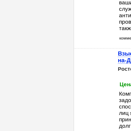
ваш
служ
анти
пров
такж
комм
Взыс
на-
Рост
Цен
Комп
зад
спос
лиц 
прин
долг