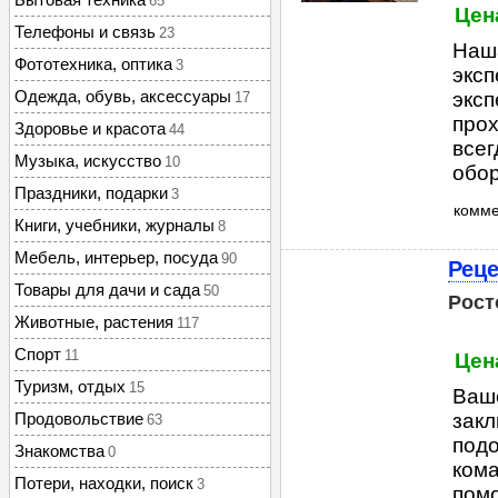
65
Цен
Телефоны и связь
23
Наша
Фототехника, оптика
3
эксп
Одежда, обувь, аксессуары
эксп
17
про
Здоровье и красота
44
всег
Музыка, искусство
10
обор
Праздники, подарки
3
комм
Книги, учебники, журналы
8
Мебель, интерьер, посуда
90
Реце
Товары для дачи и сада
50
Рост
Животные, растения
117
Спорт
11
Цен
Туризм, отдых
15
Ваше
Продовольствие
закл
63
под
Знакомства
0
ком
Потери, находки, поиск
3
помо