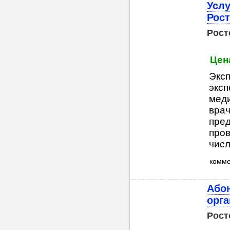
Услу
Рост
Рост
Цен
Эксп
эксп
меди
врач
пред
пров
числе
комм
Або
орг
Рост