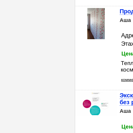
Прод
Аша
Адр
Этаж
Цена
Тепл
косм
комме
Экс
без 
Аша
Цен