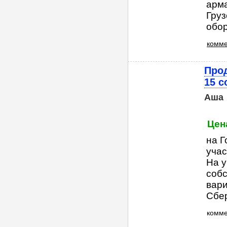
арма
Гру
обор
комме
Про
15 с
Аша
Цен
на Г
учас
На у
собс
вари
Сбер
комм