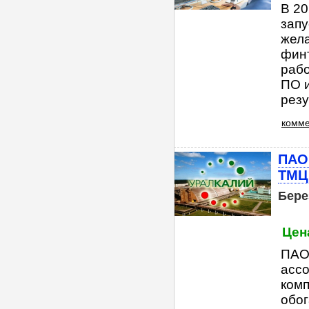
В 20
запу
жела
фин
раб
ПО и
резу
комме
ПАО
ТМЦ
Бере
Цен
ПАО
ассо
комп
обо