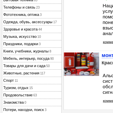
65
Нац
Телефоны и связь
23
услу
Фототехника, оптика
3
помо
Одежда, обувь, аксессуары
поне
17
взыс
Здоровье и красота
44
анал
Музыка, искусство
10
комме
Праздники, подарки
3
Книги, учебники, журналы
8
мон
Мебель, интерьер, посуда
90
Крас
Товары для дачи и сада
50
Животные, растения
117
Альф
Спорт
сист
11
обсл
Туризм, отдых
15
сигн
Продовольствие
63
комме
Знакомства
0
Потери, находки, поиск
3