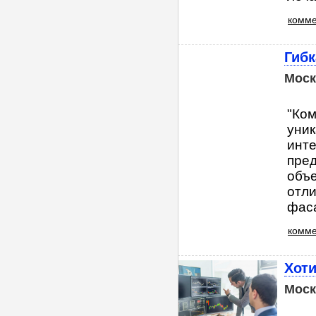
комме
Гибк
Моск
"Ком
уник
инте
пред
объе
отл
фаса
комме
Хоти
Моск