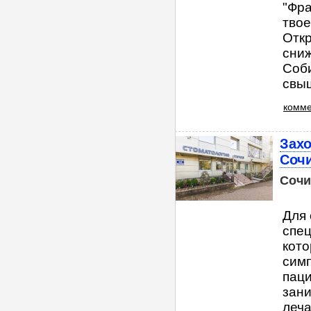
"Фра
твое
Откр
сниж
Соб
свыш
комме
Захо
Соч
Сочи
Для 
спец
кото
симп
паци
зани
лечат