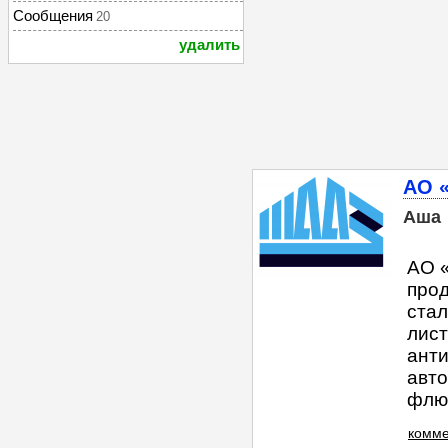
Сообщения
20
удалить
АО 
Аша
АО «
прод
стал
лист
анти
авт
флюс
комме