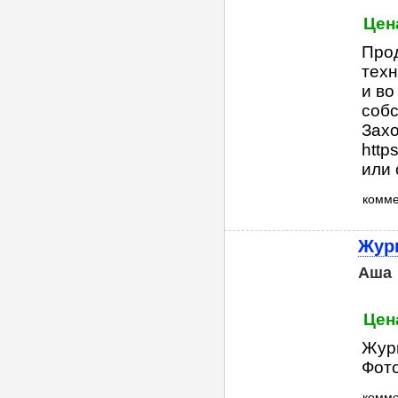
Цена
Прод
техн
и во
собс
Захо
http
или 
комм
Жур
Аша
Цена
Журн
Фото
комме