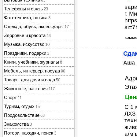
65
вари
Телефоны и связь
23
г. М
Фототехника, оптика
3
http
Одежда, обувь, аксессуары
si=
17
Здоровье и красота
44
комм
Музыка, искусство
10
Сдам
Праздники, подарки
3
Книги, учебники, журналы
Аша
8
Мебель, интерьер, посуда
90
Адре
Товары для дачи и сада
50
Этаж
Животные, растения
117
Цен
Спорт
11
Туризм, отдых
С 1 
15
ЛХЗ 
Продовольствие
63
техн
Знакомства
0
живо
Потери, находки, поиск
а/м 
3