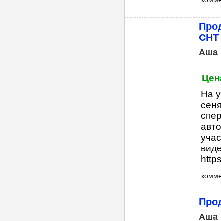
комм
Прод
СНТ 
Аша
Цена
На у
сеня
спер
авто
учас
виде
https
комм
Прод
Аша