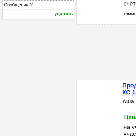
счёт
Сообщения
20
удалить
комм
Прод
КС 1
Аша
Цен
на у
учас