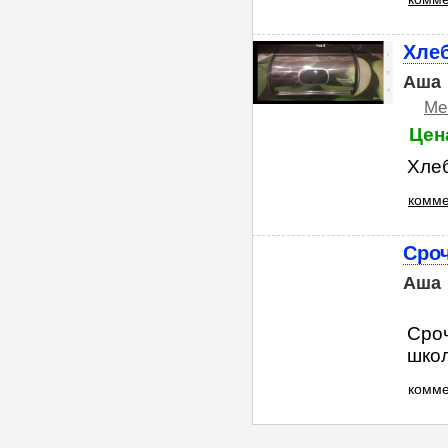
Хле
Аша
Ме
Цена
Хле
комме
Сроч
Аша
Сроч
шко
комм