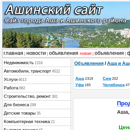
главная
новости
объявления
объявления
новая
|
|
|
|
Недвижимость
1316
Объявления
/
Аша и Аш
Автомобили, транспорт
4522
Аша
Сим
2319
202
Услуги
4613
Уфа
Челябинск
165
47
Работа
882
Строительство, ремонт
381
Про
Для бизнеса
299
Аша,
Детские товары
35
Компьютерная техника
21
Цен
Бытовая техника