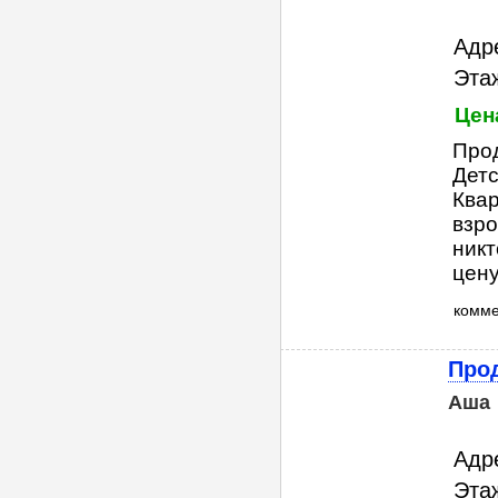
Адр
Этаж
Цена
Прод
Детс
Квар
взро
никт
цену
комм
Прод
Аша
Адр
Этаж