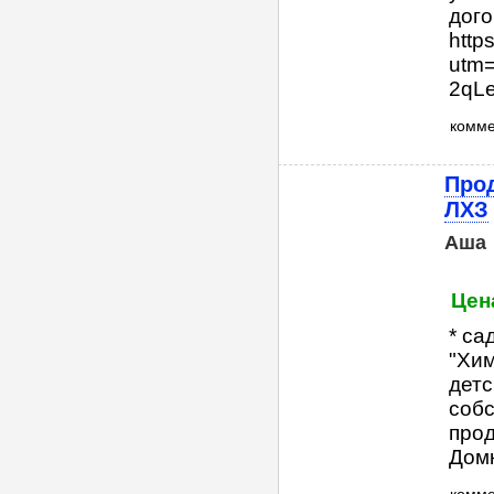
дого
http
utm=
2qL
комм
Прод
ЛХЗ
Аша
Цен
* са
"Хим
детс
собс
прод
Домк