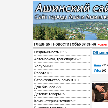
главная
новости
объявления
новая
|
|
Недвижимость
1316
Объявл
Автомобили, транспорт
4522
Аша
231
Услуги
4613
Уфа
165
Работа
882
Строительство, ремонт
381
Для бизнеса
299
Детские товары
35
Компьютерная техника
21
Бытовая техника