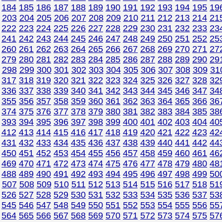
184
185
186
187
188
189
190
191
192
193
194
195
19
203
204
205
206
207
208
209
210
211
212
213
214
21
222
223
224
225
226
227
228
229
230
231
232
233
23
241
242
243
244
245
246
247
248
249
250
251
252
25
260
261
262
263
264
265
266
267
268
269
270
271
27
279
280
281
282
283
284
285
286
287
288
289
290
29
298
299
300
301
302
303
304
305
306
307
308
309
31
317
318
319
320
321
322
323
324
325
326
327
328
32
336
337
338
339
340
341
342
343
344
345
346
347
34
355
356
357
358
359
360
361
362
363
364
365
366
36
374
375
376
377
378
379
380
381
382
383
384
385
38
393
394
395
396
397
398
399
400
401
402
403
404
40
412
413
414
415
416
417
418
419
420
421
422
423
42
431
432
433
434
435
436
437
438
439
440
441
442
44
450
451
452
453
454
455
456
457
458
459
460
461
46
469
470
471
472
473
474
475
476
477
478
479
480
48
488
489
490
491
492
493
494
495
496
497
498
499
50
507
508
509
510
511
512
513
514
515
516
517
518
51
526
527
528
529
530
531
532
533
534
535
536
537
53
545
546
547
548
549
550
551
552
553
554
555
556
55
564
565
566
567
568
569
570
571
572
573
574
575
57