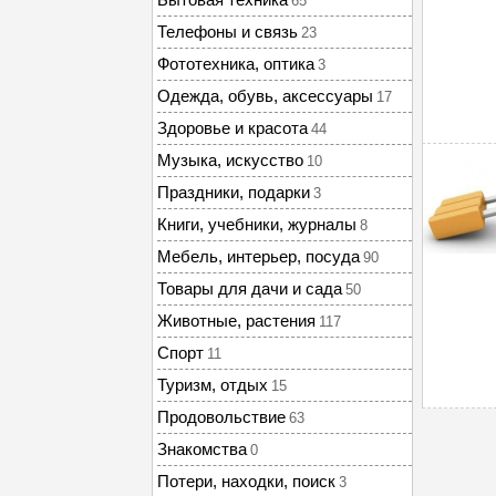
65
Телефоны и связь
23
Фототехника, оптика
3
Одежда, обувь, аксессуары
17
Здоровье и красота
44
Музыка, искусство
10
Праздники, подарки
3
Книги, учебники, журналы
8
Мебель, интерьер, посуда
90
Товары для дачи и сада
50
Животные, растения
117
Спорт
11
Туризм, отдых
15
Продовольствие
63
Знакомства
0
Потери, находки, поиск
3