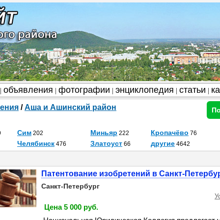
объявления
фотографии
энциклопедия
статьи
к
|
|
|
|
|
ения
/
Аша и Ашинский район
По
Сим
Миньяр
Кропачёво
9
202
222
76
Челябинск
Златоуст
другие
476
66
4642
Патентование изобретений в Санкт-Петербу
Санкт-Петербург
У
Цена 5 000 руб.