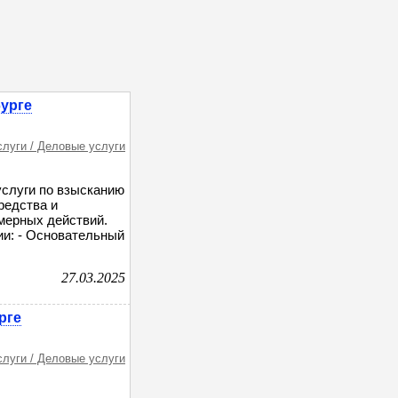
урге
слуги / Деловые услуги
слуги по взысканию
редства и
мерных действий.
и: - Основательный
27.03.2025
рге
слуги / Деловые услуги