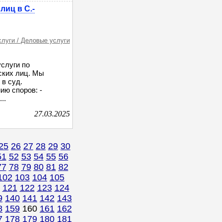
лиц в С.-
слуги / Деловые услуги
слуги по
ских лиц. Мы
в суд.
ию споров: -
..
27.03.2025
25
26
27
28
29
30
51
52
53
54
55
56
77
78
79
80
81
82
102
103
104
105
121
122
123
124
9
140
141
142
143
8
159
160
161
162
7
178
179
180
181