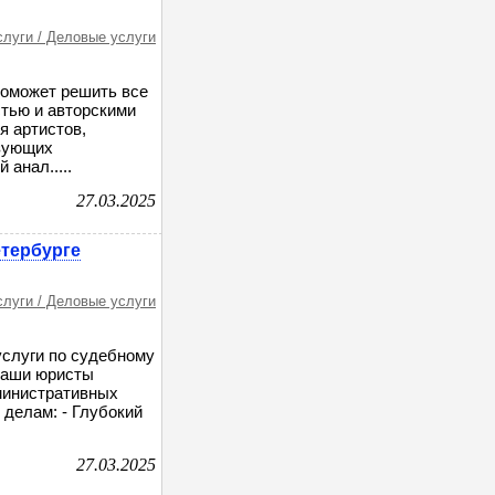
слуги / Деловые услуги
оможет решить все
стью и авторскими
я артистов,
изующих
анал.....
27.03.2025
етербурге
слуги / Деловые услуги
слуги по судебному
Наши юристы
министративных
делам: - Глубокий
27.03.2025