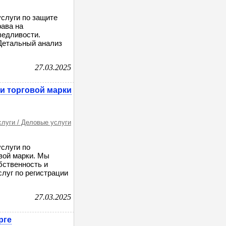
слуги по защите
рава на
ведливости.
 Детальный анализ
27.03.2025
и торговой марки
слуги / Деловые услуги
слуги по
овой марки. Мы
бственность и
луг по регистрации
27.03.2025
рге