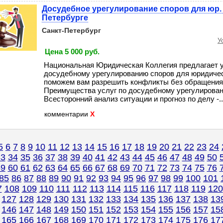
Досудебное урегулирование споров для юр. 
Петербурге
Санкт-Петербург
У
Цена 5 000 руб.
Национальная Юридическая Коллегия предлагает у
досудебному урегулированию споров для юридиче
поможем вам разрешить конфликты без обращения 
Преимущества услуг по досудебному урегулирован
Всесторонний анализ ситуации и прогноз по делу -...
комментарии
X
5
6
7
8
9
10
11
12
13
14
15
16
17
18
19
20
21
22
23
24
33
34
35
36
37
38
39
40
41
42
43
44
45
46
47
48
49
50
59
60
61
62
63
64
65
66
67
68
69
70
71
72
73
74
75
76
85
86
87
88
89
90
91
92
93
94
95
96
97
98
99
100
101
7
108
109
110
111
112
113
114
115
116
117
118
119
120
127
128
129
130
131
132
133
134
135
136
137
138
13
146
147
148
149
150
151
152
153
154
155
156
157
15
165
166
167
168
169
170
171
172
173
174
175
176
17