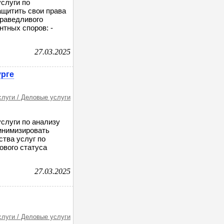
слуги по
щитить свои права
праведливого
тных споров: -
27.03.2025
урге
слуги / Деловые услуги
слуги по анализу
инимизировать
тва услуг по
ового статуса
27.03.2025
слуги / Деловые услуги