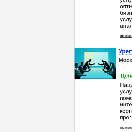
опт
бизн
услу
анал
комме
Урег
Моск
Цена
Нац
услу
помо
инт
корп
прог
комме