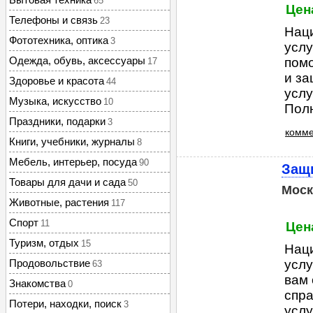
65
Цена
Телефоны и связь
23
Нац
Фототехника, оптика
3
услу
Одежда, обувь, аксессуары
пом
17
и за
Здоровье и красота
44
услу
Музыка, искусство
10
Полн
Праздники, подарки
3
комме
Книги, учебники, журналы
8
Мебель, интерьер, посуда
90
Защ
Товары для дачи и сада
50
Моск
Животные, растения
117
Спорт
11
Цена
Туризм, отдых
15
Нац
Продовольствие
услу
63
вам 
Знакомства
0
спра
Потери, находки, поиск
3
услу