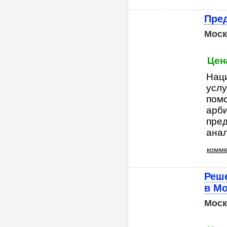
Пред
Моск
Цена
Нац
услу
помо
арби
пред
анал
комме
Реше
в М
Моск