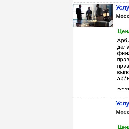
Услу
Моск
Цена
Арб
дела
фина
прав
прав
вып
арби
комме
Услу
Моск
Цена