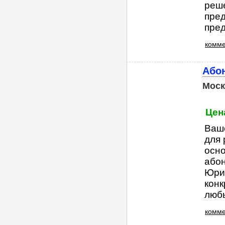
реш
пред
пред
комме
Або
Моск
Цена
Ваше
для 
осно
або
Юри
конк
любы
комме