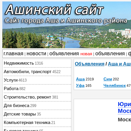
главная
новости
объявления
объявления
новая
|
|
|
|
Недвижимость
1316
Объявления
/
Аша и Аш
Автомобили, транспорт
4522
Аша
Сим
2319
202
Услуги
4613
Уфа
Челябинск
165
47
Работа
882
Строительство, ремонт
381
Юри
Для бизнеса
299
Мос
Детские товары
35
Моск
Компьютерная техника
21
Бытовая техника