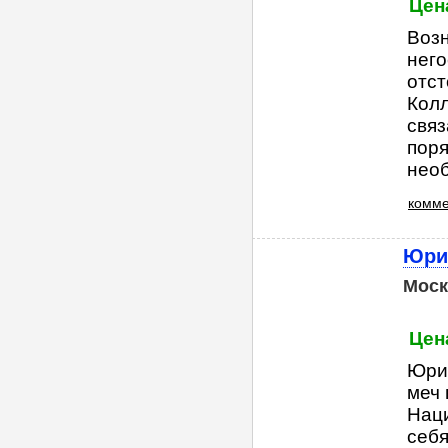
Цена
Возн
него
отс
Колл
связ
пор
необ
комме
Юри
Моск
Цена
Юрид
меч 
Наци
себя