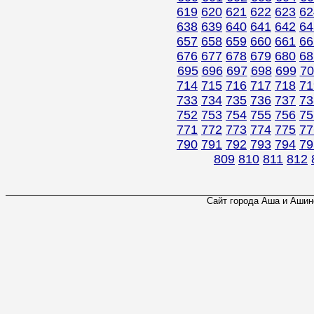
619
620
621
622
623
62
638
639
640
641
642
64
657
658
659
660
661
66
676
677
678
679
680
68
695
696
697
698
699
70
714
715
716
717
718
71
733
734
735
736
737
73
752
753
754
755
756
75
771
772
773
774
775
77
790
791
792
793
794
79
809
810
811
812
Сайт города Аша и Ашинс