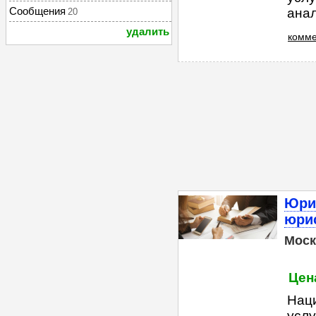
Сообщения
анал
20
удалить
комме
Юри
юри
Моск
Цена
Нац
услу