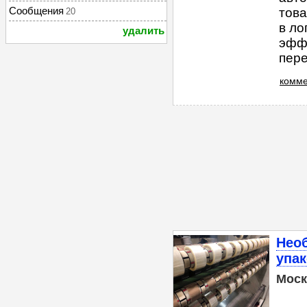
Сообщения
това
20
в ло
удалить
эффе
пере
комме
Нео
упа
Моск