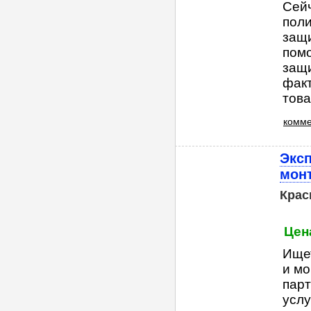
Сейч
поли
защи
помо
защи
факт
товар
комме
Эксп
мон
Крас
Цена
Ищет
и мо
парт
услу