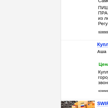
Сам
ПИШ
ПРАЗ
из л
Регу
комме
Куп
Аша
Цен
Купл
горо
звон
комм
SWIF