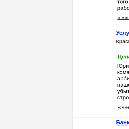
того
рабо
комме
Услу
Крас
Цена
Юри
ком
арби
наше
убыт
стро
комме
Банк