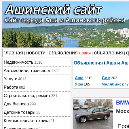
главная
новости
объявления
объявления
новая
|
|
|
|
Недвижимость
1316
Объявления
/
Аша и Аш
Автомобили, транспорт
4522
Аша
Сим
2319
202
Услуги
4613
Уфа
Челябинск
165
47
Работа
882
Строительство, ремонт
381
BMW 
Для бизнеса
299
Моск
Детские товары
35
Компьютерная техника
21
Проб
Бытовая техника