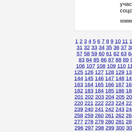
учас
соцсе
комме
1
2
3
4
5
6
7
8
9
10
11
31
32
33
34
35
36
37
3
57
58
59
60
61
62
63
6
83
84
85
86
87
88
89
106
107
108
109
110
1
125
126
127
128
129
13
144
145
146
147
148
14
163
164
165
166
167
16
182
183
184
185
186
18
201
202
203
204
205
20
220
221
222
223
224
22
239
240
241
242
243
24
258
259
260
261
262
26
277
278
279
280
281
28
296
297
298
299
300
30