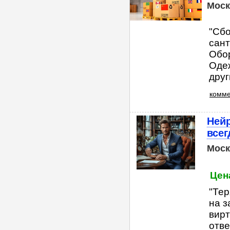
Моск
"Сбо
сант
Обор
Одеж
други
комме
Нейр
всег
Моск
Цен
"Тер
на з
вирт
отве