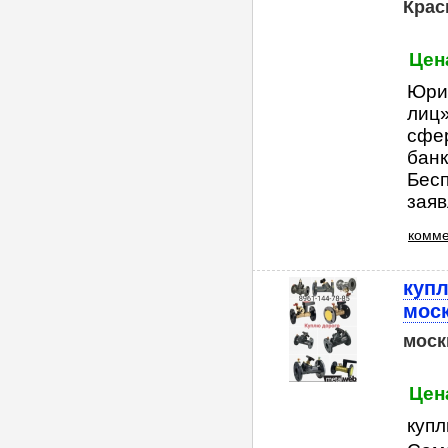
Крас
Цена
Юри
лиц
сфер
банк
Бесп
заяв
комме
куп
мос
моск
Цена
купл