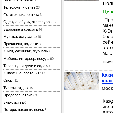
65
Пол
Телефоны и связь
23
Цен
Фототехника, оптика
3
"Про
Одежда, обувь, аксессуары
17
мане
Здоровье и красота
44
X-Dr
бело
Музыка, искусство
10
сейч
Праздники, подарки
3
авто
Книги, учебники, журналы
8
м.....
Мебель, интерьер, посуда
90
комме
Товары для дачи и сада
50
Животные, растения
117
Каки
упа
Спорт
11
Туризм, отдых
Моск
15
Продовольствие
63
Кажд
Знакомства
0
явля
Потери, находки, поиск
3
авто