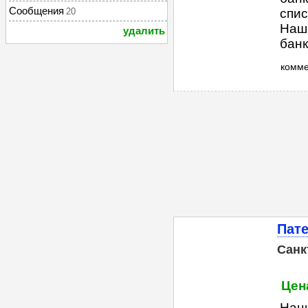
Сообщения
20
спис
Наш
удалить
банк
комм
Пате
Санк
Цена
Нац