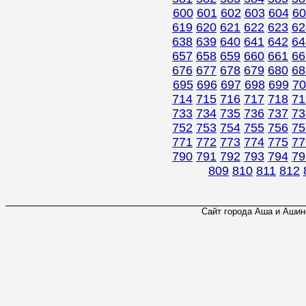
600
601
602
603
604
60
619
620
621
622
623
62
638
639
640
641
642
64
657
658
659
660
661
66
676
677
678
679
680
68
695
696
697
698
699
70
714
715
716
717
718
71
733
734
735
736
737
73
752
753
754
755
756
75
771
772
773
774
775
77
790
791
792
793
794
79
809
810
811
812
Сайт города Аша и Ашинс