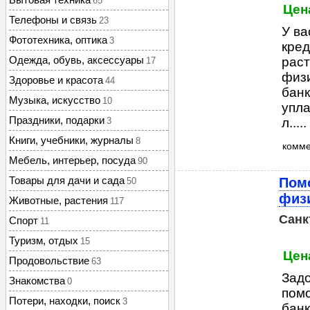
65
Цена
Телефоны и связь
23
У ва
Фототехника, оптика
3
кред
Одежда, обувь, аксессуары
раст
17
физи
Здоровье и красота
44
банк
Музыка, искусство
10
упла
Праздники, подарки
3
л.....
Книги, учебники, журналы
8
комм
Мебель, интерьер, посуда
90
Товары для дачи и сада
Пом
50
физ
Животные, растения
117
Санк
Спорт
11
Туризм, отдых
15
Цена
Продовольствие
63
Задо
Знакомства
0
помо
Потери, находки, поиск
3
банк