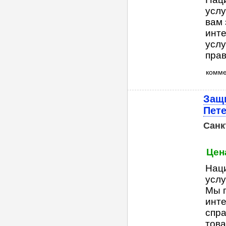
услу
вам 
инт
услу
прав
комм
Защи
Пете
Санк
Цена
Нац
услу
Мы п
инте
спра
това