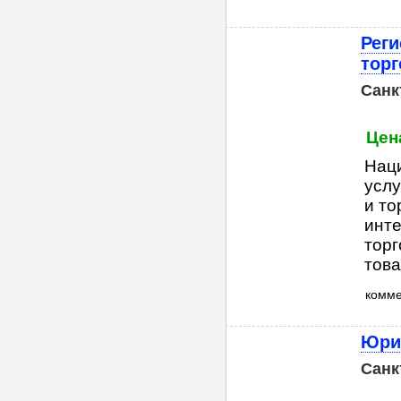
Реги
торг
Санк
Цена
Нац
услу
и то
инте
торг
това
комм
Юрис
Санк