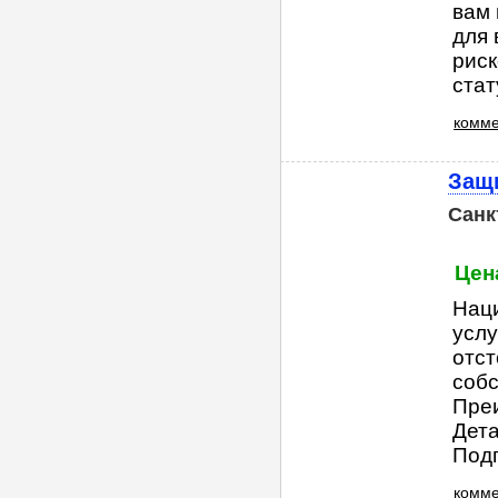
вам 
для 
риск
стат
комме
Защи
Санк
Цена
Нац
услу
отст
собс
Преи
Дета
Подг.
комм