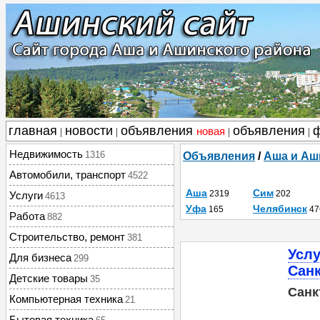
главная
новости
объявления
объявления
новая
|
|
|
|
Недвижимость
1316
Объявления
/
Аша и Аш
Автомобили, транспорт
4522
Аша
Сим
2319
202
Услуги
4613
Уфа
Челябинск
165
47
Работа
882
Строительство, ремонт
381
Услу
Для бизнеса
299
Санк
Детские товары
35
Санк
Компьютерная техника
21
Бытовая техника