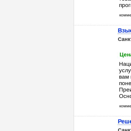
прог
комм
Взыс
Санк
Цена
Нац
услу
вам 
поне
Преи
Осно
комм
Реше
Санк