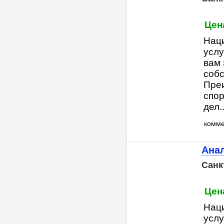
Цена
Нац
услу
вам 
собс
Пре
спор
дел..
комм
Анал
Санк
Цена
Нац
услу