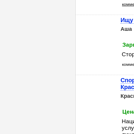
комме
Ищу
Аша
Зар
Стор
комм
Спо
Кра
Крас
Цена
Нац
усл