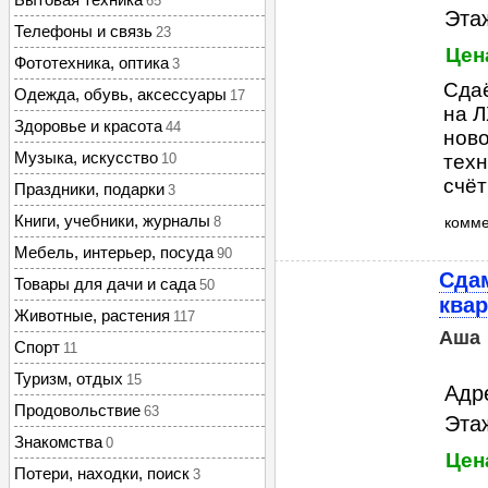
65
Этаж
Телефоны и связь
23
Цен
Фототехника, оптика
3
Сдаё
Одежда, обувь, аксессуары
17
на Л
Здоровье и красота
44
ново
Музыка, искусство
10
техн
счёт
Праздники, подарки
3
Книги, учебники, журналы
8
комм
Мебель, интерьер, посуда
90
Сдам
Товары для дачи и сада
50
квар
Животные, растения
117
Аша
Спорт
11
Туризм, отдых
15
Адр
Продовольствие
63
Этаж
Знакомства
0
Цен
Потери, находки, поиск
3