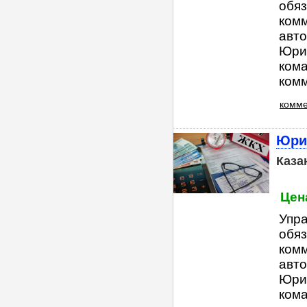
обяз
ком
авто
Юри
ком
комм
комме
Юрид
Каза
Цена
Упр
обяз
ком
авто
Юри
ком