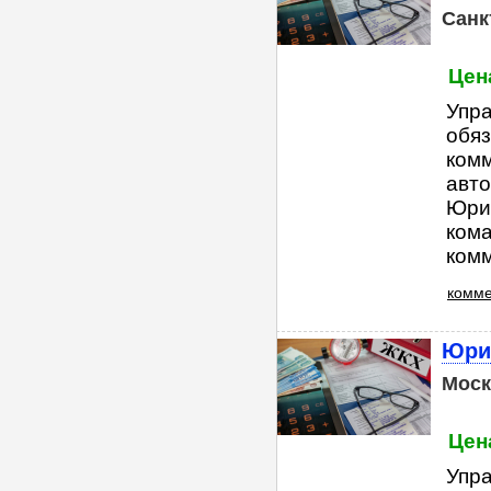
Санк
Цена
Упр
обяз
ком
авто
Юри
ком
комм
комме
Юри
Моск
Цена
Упр