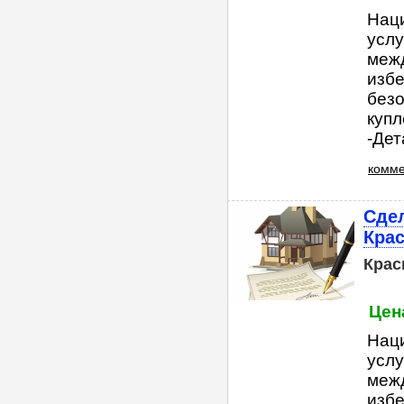
Нац
услу
меж
избе
безо
куп
-Дет
комме
Сдел
Кра
Крас
Цена
Нац
услу
меж
избе