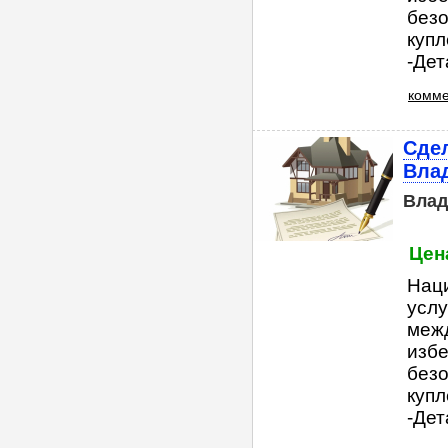
безо
куп
-Дет
комме
Сдел
Вла
Влад
Цена
Нац
услу
меж
избе
безо
куп
-Дет