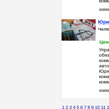
комм
комме
Юри
Челя
Цена
Упр
обяз
ком
авто
Юри
ком
комм
комме
1
2
3
4
5
6
7
8
9
10
11