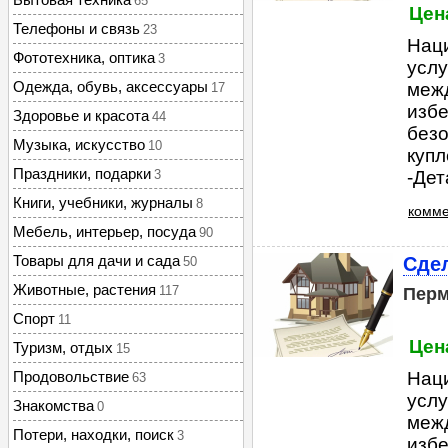
65
Цена
Телефоны и связь
23
Нац
Фототехника, оптика
3
услу
Одежда, обувь, аксессуары
меж
17
избе
Здоровье и красота
44
безо
Музыка, искусство
10
куп
Праздники, подарки
3
-Дет
Книги, учебники, журналы
8
комме
Мебель, интерьер, посуда
90
Товары для дачи и сада
Сдел
50
Животные, растения
117
Пер
Спорт
11
Цена
Туризм, отдых
15
Продовольствие
Нац
63
услу
Знакомства
0
меж
Потери, находки, поиск
3
избе