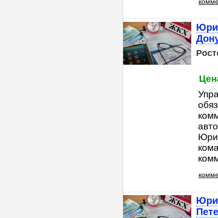
комме
Юрид
Дон
Рост
Цена
Упр
обяз
ком
авто
Юри
ком
комм
комме
Юрид
Пете