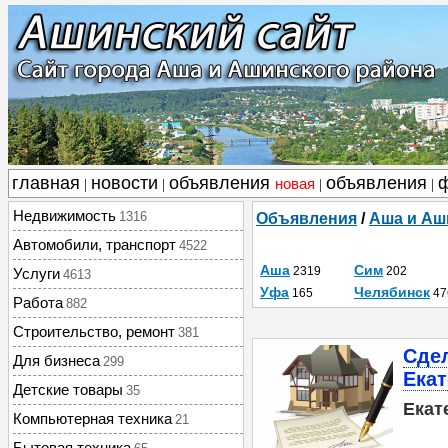
главная
новости
объявления
объявления
новая
|
|
|
|
Недвижимость
1316
Объявления
/
Аша и Аш
Автомобили, транспорт
4522
Аша
Сим
2319
202
Услуги
4613
Уфа
Челябинск
165
47
Работа
882
Строительство, ремонт
381
Сдел
Для бизнеса
299
Екат
Детские товары
35
Екат
Компьютерная техника
21
Бытовая техника