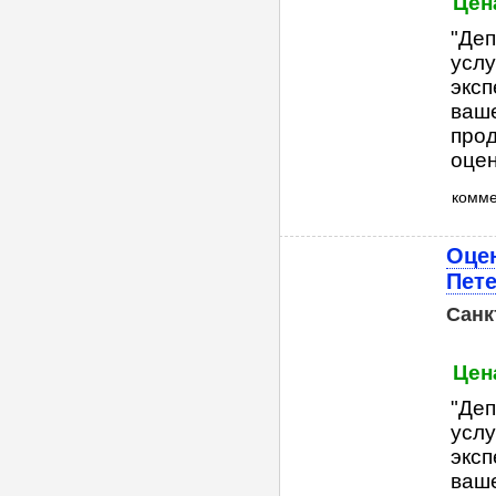
Цена
"Деп
услу
эксп
ваше
прод
оцен
комм
Оцен
Пете
Санк
Цена
"Деп
услу
эксп
ваше