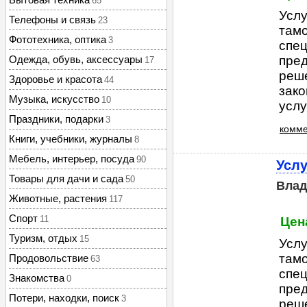
65
Услу
Телефоны и связь
23
тамо
Фототехника, оптика
3
спе
Одежда, обувь, аксессуары
пред
17
реш
Здоровье и красота
44
зако
Музыка, искусство
10
услуг
Праздники, подарки
3
комме
Книги, учебники, журналы
8
Мебель, интерьер, посуда
90
Услу
Товары для дачи и сада
50
Влад
Животные, растения
117
Спорт
11
Цена
Туризм, отдых
15
Услу
тамо
Продовольствие
63
спе
Знакомства
0
пред
Потери, находки, поиск
3
реш