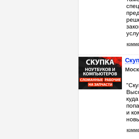
спе
пред
реш
зако
услуг
комме
Скуп
Моск
"Ску
Высо
куда
попа
и ко
новы
комме