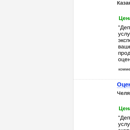
Каза
Цена
"Деп
услу
эксп
ваше
прод
оцен
комм
Оце
Челя
Цена
"Деп
услу