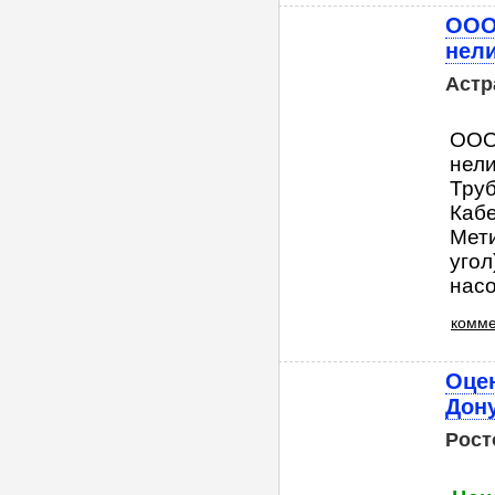
ООО
нел
Астр
ООО
нели
Труб
Кабе
Мети
угол
насо
комме
Оцен
Дон
Рост