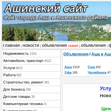
главная
новости
объявления
объявления
новая
|
|
|
|
Недвижимость
1316
Объявления
/
Аша и Аш
Автомобили, транспорт
4522
Аша
Сим
2319
202
Услуги
4613
Уфа
Челябинск
165
47
Работа
882
Строительство, ремонт
381
Услу
Для бизнеса
299
Ново
Детские товары
35
Компьютерная техника
21
Цена
Бытовая техника