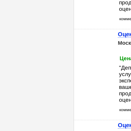
прод
оцен
комм
Оце
Моск
Цена
"Деп
услу
эксп
ваше
прод
оцен
комм
Оце