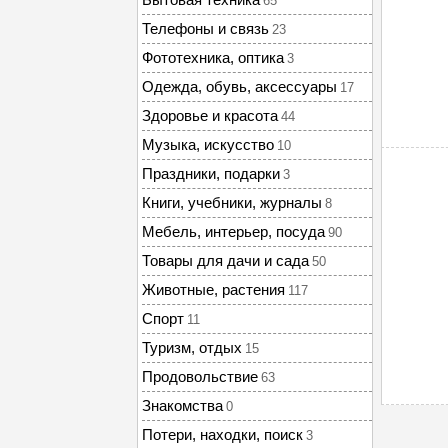
65
Телефоны и связь
23
Фототехника, оптика
3
Одежда, обувь, аксессуары
17
Здоровье и красота
44
Музыка, искусство
10
Праздники, подарки
3
Книги, учебники, журналы
8
Мебель, интерьер, посуда
90
Товары для дачи и сада
50
Животные, растения
117
Спорт
11
Туризм, отдых
15
Продовольствие
63
Знакомства
0
Потери, находки, поиск
3