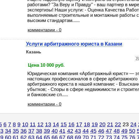
работами? "За Веру и Правду" - ваш партнер в мир
экспертизы! Наши услуги: - Оценка Качества Работ:
выполняемые строительные и монтажные работы с
высоким стандартам......
комментарии - 0
Услуги арбитражного юриста в Казани
Казань
У
Цена 10 000 руб.
Юридическая компания «Арбитражный юрист» — э
настоящих профессионалов в сфере арбитражного 
арбитражного юриста в нашей компании: - Взыскан
убытков; - Споры в сфере недвижимости и строите
и банковские сп.....
комментарии - 0
5
6
7
8
9
10
11
12
13
14
15
16
17
18
19
20
21
22
23
24
33
34
35
36
37
38
39
40
41
42
43
44
45
46
47
48
49
50
59
60
61
62
63
64
65
66
67
68
69
70
71
72
73
74
75
76