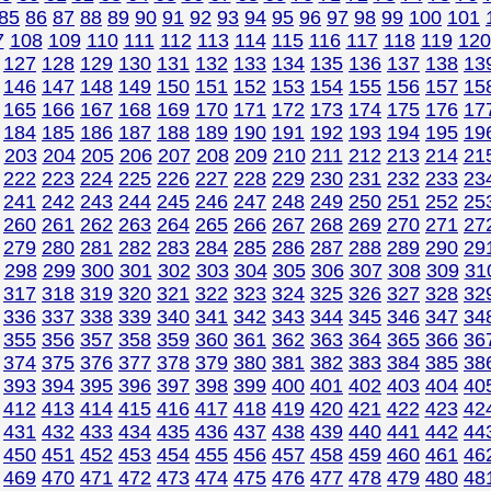
85
86
87
88
89
90
91
92
93
94
95
96
97
98
99
100
101
7
108
109
110
111
112
113
114
115
116
117
118
119
120
127
128
129
130
131
132
133
134
135
136
137
138
13
146
147
148
149
150
151
152
153
154
155
156
157
15
165
166
167
168
169
170
171
172
173
174
175
176
17
184
185
186
187
188
189
190
191
192
193
194
195
19
203
204
205
206
207
208
209
210
211
212
213
214
21
222
223
224
225
226
227
228
229
230
231
232
233
23
241
242
243
244
245
246
247
248
249
250
251
252
25
260
261
262
263
264
265
266
267
268
269
270
271
27
279
280
281
282
283
284
285
286
287
288
289
290
29
298
299
300
301
302
303
304
305
306
307
308
309
31
317
318
319
320
321
322
323
324
325
326
327
328
32
336
337
338
339
340
341
342
343
344
345
346
347
34
355
356
357
358
359
360
361
362
363
364
365
366
36
374
375
376
377
378
379
380
381
382
383
384
385
38
393
394
395
396
397
398
399
400
401
402
403
404
40
412
413
414
415
416
417
418
419
420
421
422
423
42
431
432
433
434
435
436
437
438
439
440
441
442
44
450
451
452
453
454
455
456
457
458
459
460
461
46
469
470
471
472
473
474
475
476
477
478
479
480
48