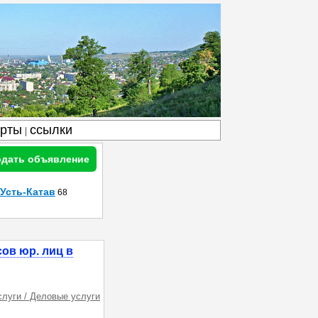
арты
ссылки
|
дать объявление
Усть-Катав
68
ов юр. лиц в
слуги / Деловые услуги