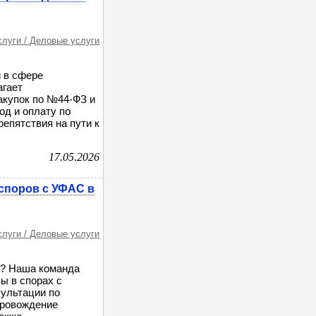
слуги / Деловые услуги
 в сфере
агает
акупок по №44-ФЗ и
д и оплату по
репятствия на пути к
17.05.2026
споров с УФАС в
слуги / Деловые услуги
м? Наша команда
ы в спорах с
ультации по
провождение