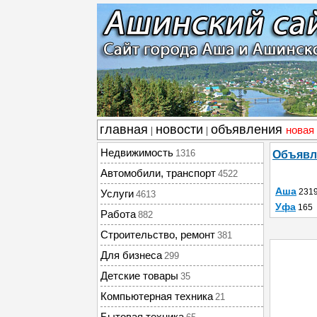
главная
новости
объявления
новая
|
|
Недвижимость
1316
Объявл
Автомобили, транспорт
4522
Аша
231
Услуги
4613
Уфа
165
Работа
882
Строительство, ремонт
381
Для бизнеса
299
Детские товары
35
Компьютерная техника
21
Бытовая техника