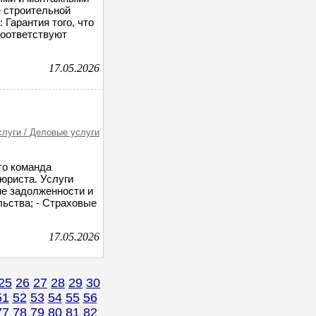
е строительной
 Гарантия того, что
оответствуют
17.05.2026
слуги / Деловые услуги
то команда
юриста. Услуги
ие задолженности и
льства; - Страховые
17.05.2026
25
26
27
28
29
30
51
52
53
54
55
56
77
78
79
80
81
82