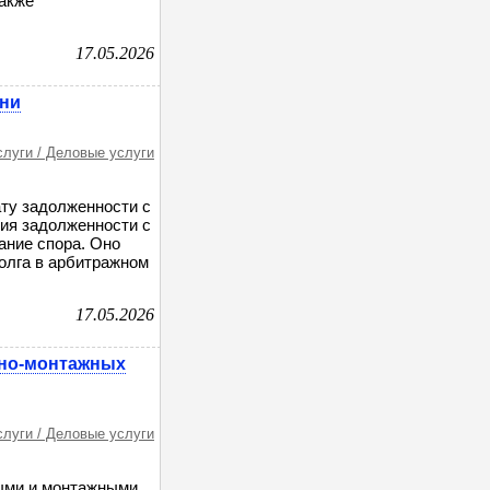
также
17.05.2026
ани
слуги / Деловые услуги
ату задолженности с
ия задолженности с
ание спора. Оно
олга в арбитражном
17.05.2026
ьно-монтажных
слуги / Деловые услуги
ными и монтажными