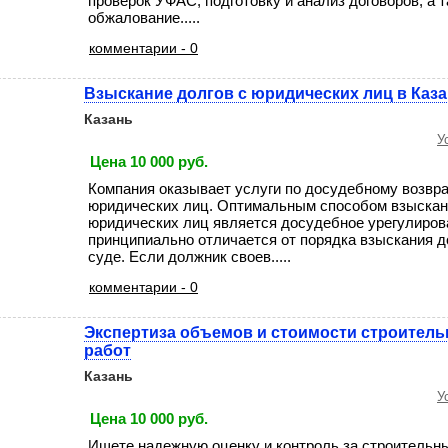
проверок УФАС, подготовку и анализ договоров, а 
обжалование.....
комментарии - 0
Взыскание долгов с юридических лиц в Каз
Казань
У
Цена 10 000 руб.
Компания оказывает услуги по досудебному возвр
юридических лиц. Оптимальным способом взыскан
юридических лиц является досудебное урегулиров
принципиально отличается от порядка взыскания д
суде. Если должник своев.....
комментарии - 0
Экспертиза объемов и стоимости строител
работ
Казань
У
Цена 10 000 руб.
Ищете надежную оценку и контроль за строитель