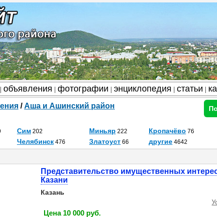
объявления
фотографии
энциклопедия
статьи
к
|
|
|
|
|
ения
/
Аша и Ашинский район
По
Сим
Миньяр
Кропачёво
9
202
222
76
Челябинск
Златоуст
другие
476
66
4642
Представительство имущественных интерес
Казани
Казань
У
Цена 10 000 руб.