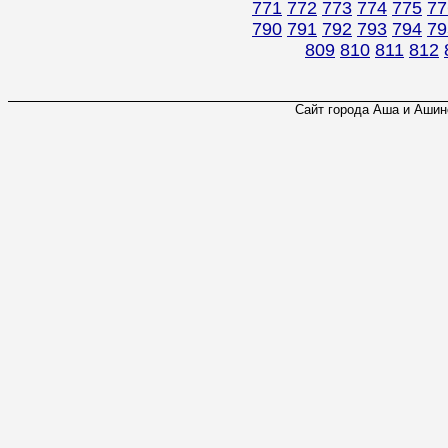
771
772
773
774
775
77
790
791
792
793
794
79
809
810
811
812
Сайт города Аша и Ашинс