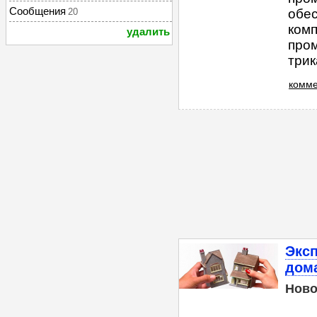
Сообщения
20
обес
комп
удалить
про
трик
комме
Эксп
дом
Ново