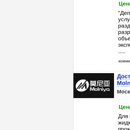
Цена
"Деп
услу
разд
раз
объ
эксп
.....
комм
Дос
Moln
Моск
Цен
Для 
жидк
пром