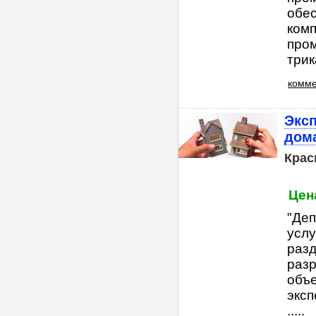
обес
комп
про
трик
комме
Эксп
дома
Крас
Цена
"Деп
услу
разд
раз
объ
эксп
.....