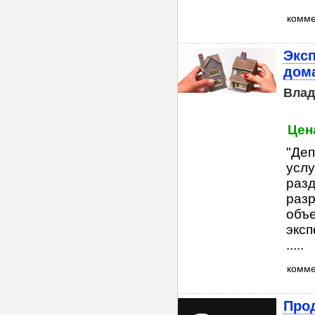
комм
Эксп
дом
Влад
Цена
"Деп
услу
разд
раз
объ
эксп
.....
комм
Прод