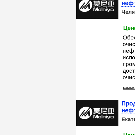
неф
Челя
Цен
Обес
очис
неф
исп
про
дост
очис
комме
Прод
неф
Екат