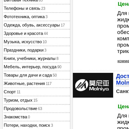
65
Цен
Телефоны и связь
23
Для 
Фототехника, оптика
3
жидк
Одежда, обувь, аксессуары
пром
17
обес
Здоровье и красота
44
комп
Музыка, искусство
10
про
Праздники, подарки
3
трик
Книги, учебники, журналы
8
комме
Мебель, интерьер, посуда
90
Товары для дачи и сада
Дос
50
Moln
Животные, растения
117
Санк
Спорт
11
Туризм, отдых
15
Цен
Продовольствие
63
Для 
Знакомства
0
жидк
Потери, находки, поиск
3
пром