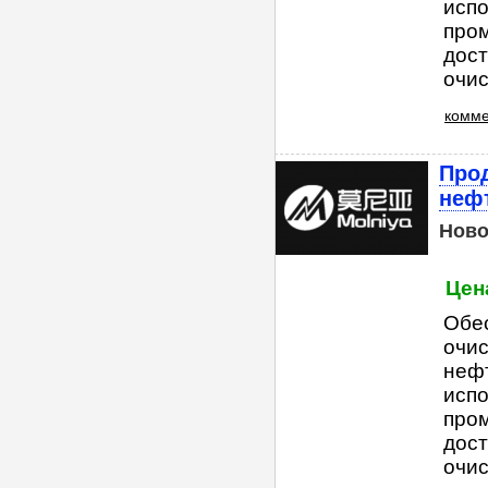
исп
про
дост
очис
комме
Прод
неф
Ново
Цен
Обес
очис
неф
исп
про
дост
очис