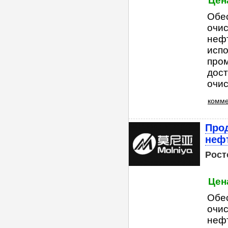
Цен
Обес
очис
неф
исп
про
дост
очис
комме
Прод
неф
Рост
Цен
Обес
очис
неф