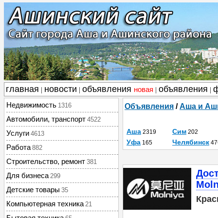
главная
новости
объявления
объявления
новая
|
|
|
|
Недвижимость
1316
Объявления
/
Аша и Аш
Автомобили, транспорт
4522
Аша
Сим
2319
202
Услуги
4613
Уфа
Челябинск
165
47
Работа
882
Строительство, ремонт
381
Дос
Для бизнеса
299
Moln
Детские товары
35
Крас
Компьютерная техника
21
Бытовая техника