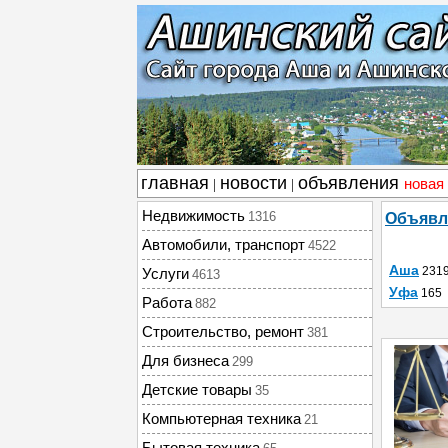
главная
новости
объявления
новая
|
|
Недвижимость
1316
Объявл
Автомобили, транспорт
4522
Аша
231
Услуги
4613
Уфа
165
Работа
882
Строительство, ремонт
381
Для бизнеса
299
Детские товары
35
Компьютерная техника
21
Бытовая техника