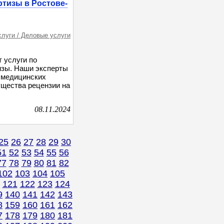
ртизы в Ростове-
слуги / Деловые услуги
 услуги по
изы. Наши эксперты
ь медицинских
щества рецензии на
08.11.2024
25
26
27
28
29
30
51
52
53
54
55
56
77
78
79
80
81
82
102
103
104
105
121
122
123
124
9
140
141
142
143
8
159
160
161
162
7
178
179
180
181