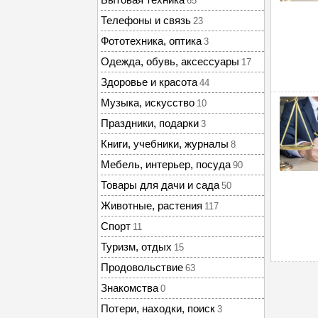
65
Телефоны и связь
23
Фототехника, оптика
3
Одежда, обувь, аксессуары
17
Здоровье и красота
44
Музыка, искусство
10
Праздники, подарки
3
Книги, учебники, журналы
8
Мебель, интерьер, посуда
90
Товары для дачи и сада
50
Животные, растения
117
Спорт
11
Туризм, отдых
15
Продовольствие
63
Знакомства
0
Потери, находки, поиск
3