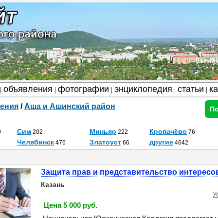
объявления
фотографии
энциклопедия
статьи
к
|
|
|
|
|
ения
/
Аша и Ашинский район
По
Сим
Миньяр
Кропачёво
9
202
222
76
Челябинск
Златоуст
другие
476
66
4642
Защита прав и представительство интересо
Казань
У
Цена 5 000 руб.