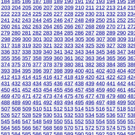
184
185
186
187
188
189
190
191
192
193
194
195
19
203
204
205
206
207
208
209
210
211
212
213
214
21
222
223
224
225
226
227
228
229
230
231
232
233
23
241
242
243
244
245
246
247
248
249
250
251
252
25
260
261
262
263
264
265
266
267
268
269
270
271
27
8
279
280
281
282
283
284
285
286
287
288
289
290
29
298
299
300
301
302
303
304
305
306
307
308
309
31
317
318
319
320
321
322
323
324
325
326
327
328
32
336
337
338
339
340
341
342
343
344
345
346
347
34
355
356
357
358
359
360
361
362
363
364
365
366
36
374
375
376
377
378
379
380
381
382
383
384
385
38
393
394
395
396
397
398
399
400
401
402
403
404
40
412
413
414
415
416
417
418
419
420
421
422
423
42
431
432
433
434
435
436
437
438
439
440
441
442
44
450
451
452
453
454
455
456
457
458
459
460
461
46
469
470
471
472
473
474
475
476
477
478
479
480
48
488
489
490
491
492
493
494
495
496
497
498
499
50
507
508
509
510
511
512
513
514
515
516
517
518
51
526
527
528
529
530
531
532
533
534
535
536
537
53
545
546
547
548
549
550
551
552
553
554
555
556
55
564
565
566
567
568
569
570
571
572
573
574
575
57
583
584
585
586
587
588
589
590
591
592
593
594
59