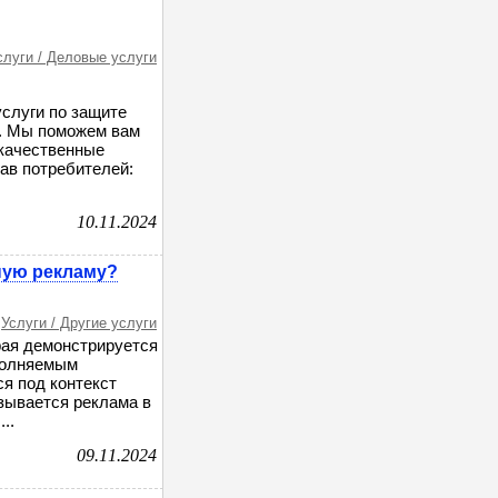
слуги / Деловые услуги
слуги по защите
й. Мы поможем вам
екачественные
ав потребителей:
10.11.2024
ную рекламу?
Услуги / Другие услуги
рая демонстрируется
ыполняемым
я под контекст
зывается реклама в
..
09.11.2024