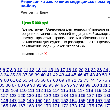
Рецензия на заключение медицинской экспе
на-Дону
Ростов-на-Дону
У
Цена 5 000 руб.
"Департамент Оценочной Деятельности" предлагает
рецензированию заключений медицинской эксперт
помогут проверить правильность и обоснованност
заключений для судебных разбирательств. Преиму
заключение медицинской экспертизы:.....
комментарии
X
5
6
7
8
9
10
11
12
13
14
15
16
17
18
19
20
21
22
23
24
33
34
35
36
37
38
39
40
41
42
43
44
45
46
47
48
49
50
59
60
61
62
63
64
65
66
67
68
69
70
71
72
73
74
75
76
85
86
87
88
89
90
91
92
93
94
95
96
97
98
99
100
101
7
108
109
110
111
112
113
114
115
116
117
118
119
120
127
128
129
130
131
132
133
134
135
136
137
138
13
146
147
148
149
150
151
152
153
154
155
156
157
15
165
166
167
168
169
170
171
172
173
174
175
176
17