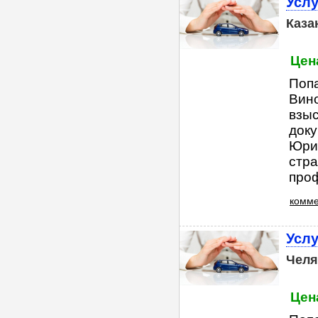
Услу
Каза
Цена
Попа
Вино
взы
док
Юрид
стра
проф
комме
Услу
Челя
Цена