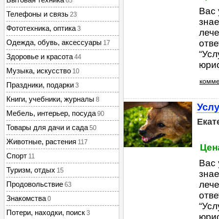
65
Вас 
Телефоны и связь
23
знае
Фототехника, оптика
3
лече
Одежда, обувь, аксессуары
отве
17
“Усл
Здоровье и красота
44
юрис
Музыка, искусство
10
комме
Праздники, подарки
3
Книги, учебники, журналы
8
Услу
Мебель, интерьер, посуда
90
Екат
Товары для дачи и сада
50
Животные, растения
117
Цена
Спорт
11
Вас 
Туризм, отдых
15
знае
лече
Продовольствие
63
отве
Знакомства
0
“Усл
Потери, находки, поиск
3
юрис