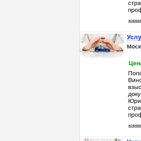
стра
проф
комме
Услу
Моск
Цена
Попа
Вино
взы
док
Юрид
стра
проф
комме