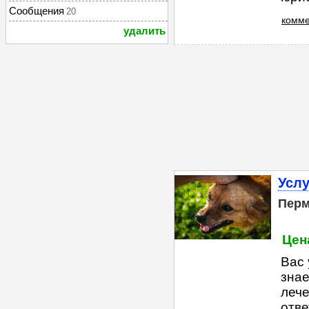
Сообщения
20
комме
удалить
Услу
Пер
Цена
Вас 
знае
лече
отве