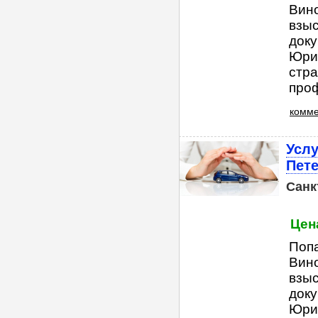
Вино
взы
док
Юрид
стра
проф
комме
Услу
Пете
Санк
Цена
Попа
Вино
взы
док
Юрид