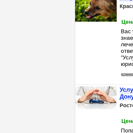
Крас
Цена
Вас 
знае
лече
отве
“Усл
юрис
комме
Услу
Дон
Рост
Цена
Попа