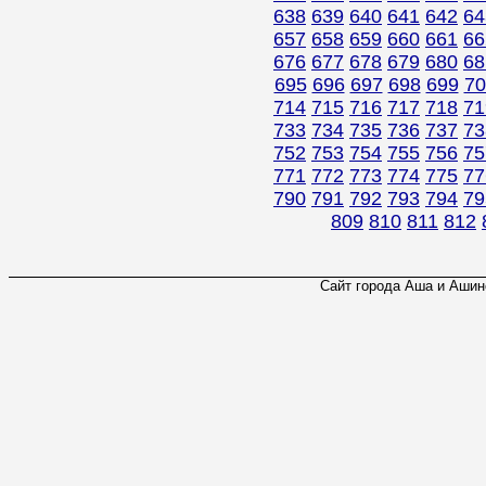
638
639
640
641
642
64
657
658
659
660
661
66
676
677
678
679
680
68
695
696
697
698
699
70
714
715
716
717
718
71
733
734
735
736
737
73
752
753
754
755
756
75
771
772
773
774
775
77
790
791
792
793
794
79
809
810
811
812
Сайт города Аша и Ашинс