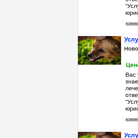
“Усл
юрис
комме
Услу
Ново
Цена
Вас 
знае
лече
отве
“Усл
юрис
комме
Услу