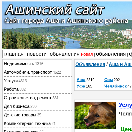
главная
новости
объявления
объявления
новая
|
|
|
|
Недвижимость
1316
Объявления
/
Аша и Аш
Автомобили, транспорт
4522
Аша
Сим
2319
202
Услуги
4613
Уфа
Челябинск
165
47
Работа
882
Строительство, ремонт
381
Услу
Для бизнеса
299
Челя
Детские товары
35
Компьютерная техника
21
Цена
Бытовая техника