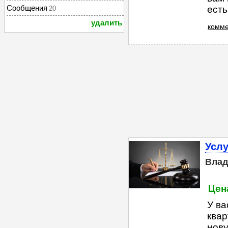
Сообщения
есть
20
удалить
комме
Услу
Влад
Цена
У ва
квар
нову