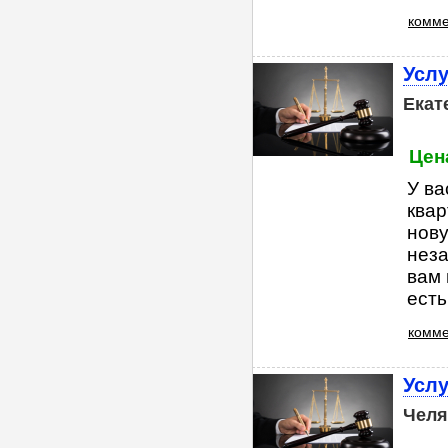
комме
Услу
Екат
Цена
У ва
квар
нову
неза
вам 
есть
комме
Услу
Челя