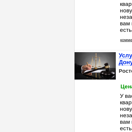
квар
нову
неза
вам 
есть
комме
Услу
Дон
Рост
Цена
У ва
квар
нову
неза
вам 
есть