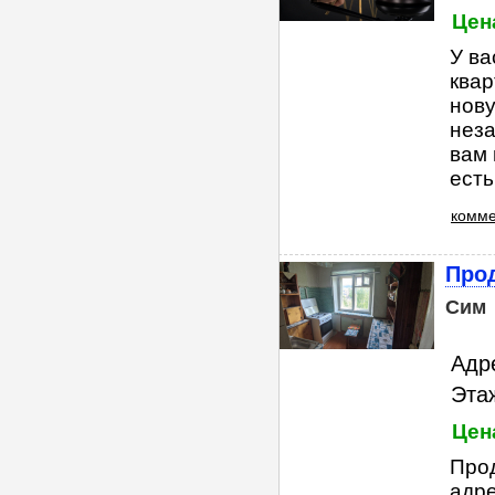
Цена
У ва
квар
нову
неза
вам 
есть
комме
Прод
Сим
Адре
Этаж
Цена
Прод
адре