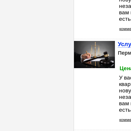
неза
вам 
есть
комме
Услу
Пер
Цена
У ва
квар
нову
неза
вам 
есть
комме