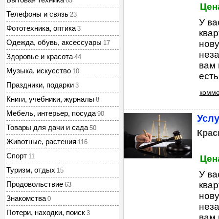
65
Цена
Телефоны и связь
23
У ва
Фототехника, оптика
3
квар
Одежда, обувь, аксессуары
нову
17
неза
Здоровье и красота
44
вам 
Музыка, искусство
10
есть
Праздники, подарки
3
комме
Книги, учебники, журналы
8
Мебель, интерьер, посуда
90
Услу
Товары для дачи и сада
50
Крас
Животные, растения
116
Спорт
11
Цена
Туризм, отдых
15
У ва
Продовольствие
квар
63
нову
Знакомства
0
неза
Потери, находки, поиск
3
вам 