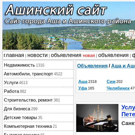
главная
новости
объявления
объявления
новая
|
|
|
|
Недвижимость
1316
Объявления
/
Аша и Аш
Автомобили, транспорт
4522
Аша
Сим
2318
202
Услуги
4613
Уфа
Челябинск
165
47
Работа
882
Строительство, ремонт
381
Услу
Для бизнеса
299
Пете
Детские товары
35
Санк
Компьютерная техника
21
Бытовая техника