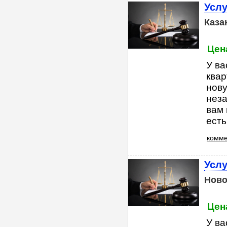
Услу
Каза
Цена
У ва
квар
нову
неза
вам 
есть
комме
Услу
Ново
Цена
У ва