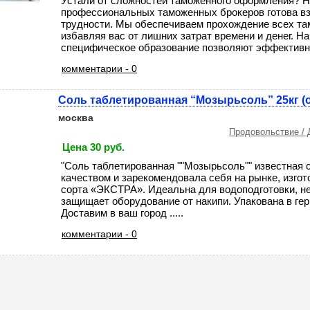
Устали от сложностей таможенного оформления? 
профессиональных таможенных брокеров готова вз
трудности. Мы обеспечиваем прохождение всех т
избавляя вас от лишних затрат времени и денег. Н
специфическое образование позволяют эффективно 
комментарии - 0
Соль таблетированная “Мозырьсоль” 25кг (от
москва
Продовольствие / 
Цена 30 руб.
"Соль таблетированная ""Мозырьсоль"" известная
качеством и зарекомендовала себя на рынке, изгот
сорта «ЭКСТРА». Идеальна для водоподготовки, не
защищает оборудование от накипи. Упакована в ге
Доставим в ваш город .....
комментарии - 0