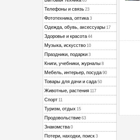
65
Телефоны и связь
23
Фототехника, оптика
3
Одежда, обувь, аксессуары
17
Здоровье и красота
44
Музыка, искусство
10
Праздники, подарки
3
Книги, учебники, журналы
8
Мебель, интерьер, посуда
90
Товары для дачи и сада
50
Животные, растения
117
Спорт
11
Туризм, отдых
15
Продовольствие
63
Знакомства
0
Потери, находки, поиск
3