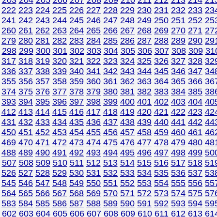
203
204
205
206
207
208
209
210
211
212
213
214
21
222
223
224
225
226
227
228
229
230
231
232
233
23
241
242
243
244
245
246
247
248
249
250
251
252
25
260
261
262
263
264
265
266
267
268
269
270
271
27
279
280
281
282
283
284
285
286
287
288
289
290
29
298
299
300
301
302
303
304
305
306
307
308
309
31
317
318
319
320
321
322
323
324
325
326
327
328
32
336
337
338
339
340
341
342
343
344
345
346
347
34
355
356
357
358
359
360
361
362
363
364
365
366
36
374
375
376
377
378
379
380
381
382
383
384
385
38
2
393
394
395
396
397
398
399
400
401
402
403
404
40
412
413
414
415
416
417
418
419
420
421
422
423
42
431
432
433
434
435
436
437
438
439
440
441
442
44
450
451
452
453
454
455
456
457
458
459
460
461
46
469
470
471
472
473
474
475
476
477
478
479
480
48
488
489
490
491
492
493
494
495
496
497
498
499
50
507
508
509
510
511
512
513
514
515
516
517
518
51
526
527
528
529
530
531
532
533
534
535
536
537
53
545
546
547
548
549
550
551
552
553
554
555
556
55
564
565
566
567
568
569
570
571
572
573
574
575
57
583
584
585
586
587
588
589
590
591
592
593
594
59
602
603
604
605
606
607
608
609
610
611
612
613
61