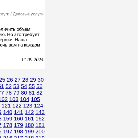
слуги / Деловые услуги
величить объем
ию. Но это требует
держки. Наша
мочь вам на каждом
11.09.2024
25
26
27
28
29
30
51
52
53
54
55
56
77
78
79
80
81
82
102
103
104
105
121
122
123
124
9
140
141
142
143
8
159
160
161
162
7
178
179
180
181
6
197
198
199
200