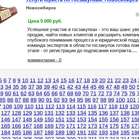
Новосибирск
У
Цена 5 000 руб.
Успешное участие в госзакупках - это ваш шанс у
продаж, найти новых клиентов и расширить компан
глубокого понимания процесса и юридической под
команда экспертов в области госзакупок готова по
этапе - от регистрации до подписания контракта.....
комментарии - 0
5
6
7
8
9
10
11
12
13
14
15
16
17
18
19
20
21
22
23
24
33
34
35
36
37
38
39
40
41
42
43
44
45
46
47
48
49
50
59
60
61
62
63
64
65
66
67
68
69
70
71
72
73
74
75
76
85
86
87
88
89
90
91
92
93
94
95
96
97
98
99
100
101
7
108
109
110
111
112
113
114
115
116
117
118
119
120
127
128
129
130
131
132
133
134
135
136
137
138
13
146
147
148
149
150
151
152
153
154
155
156
157
15
165
166
167
168
169
170
171
172
173
174
175
176
17
184
185
186
187
188
189
190
191
192
193
194
195
19