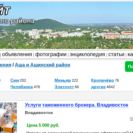
объявления
фотографии
энциклопедия
статьи
к
|
|
|
|
|
ения
/
Аша и Ашинский район
По
Сим
Миньяр
Кропачёво
9
202
222
76
Челябинск
Златоуст
другие
476
66
4642
Услуги таможенного брокера. Владивосток
Владивосток
У
Цена 5 000 руб.