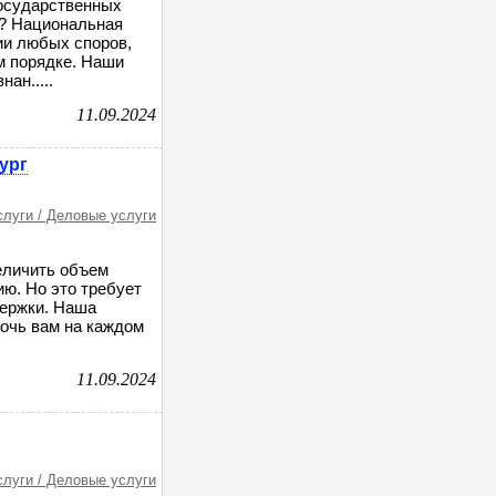
государственных
ы? Национальная
ии любых споров,
м порядке. Наши
ан.....
11.09.2024
ург
слуги / Деловые услуги
величить объем
ию. Но это требует
держки. Наша
мочь вам на каждом
11.09.2024
слуги / Деловые услуги