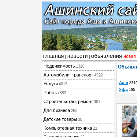
главная
новости
объявления
новая
|
|
Недвижимость
1316
Объявл
Автомобили, транспорт
4522
Аша
231
Услуги
4613
Уфа
165
Работа
882
Строительство, ремонт
381
Для бизнеса
299
Детские товары
35
Компьютерная техника
21
Бытовая техника