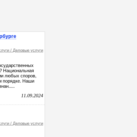
рбурге
слуги / Деловые услуги
государственных
ы? Национальная
ии любых споров,
м порядке. Наши
ан.....
11.09.2024
слуги / Деловые услуги