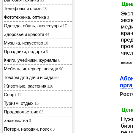
65
Цен
Телефоны и связь
23
Эксп
Фототехника, оптика
3
эксп
Одежда, обувь, аксессуары
меди
17
врач
Здоровье и красота
44
пред
Музыка, искусство
10
пров
Праздники, подарки
3
числе
Книги, учебники, журналы
8
комм
Мебель, интерьер, посуда
90
Товары для дачи и сада
Або
50
орг
Животные, растения
116
Рост
Спорт
11
Туризм, отдых
15
Цен
Продовольствие
63
Нуж
Знакомства
0
бизн
Потери, находки, поиск
3
реша