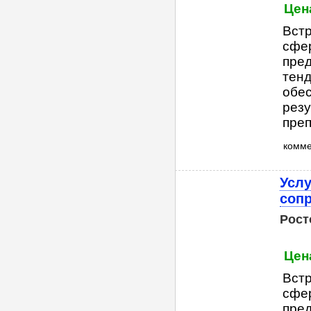
Цен
Встр
сфер
пре
тенд
обес
резу
преп
комм
Услу
соп
Рост
Цен
Встр
сфер
пре