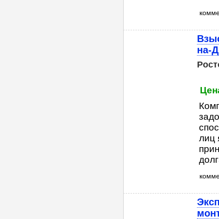
комм
Взыс
на-
Рост
Цен
Комп
зад
спос
лиц 
прин
долг
комм
Эксп
мон