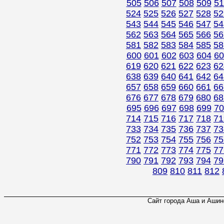
505
506
507
508
509
51
524
525
526
527
528
52
543
544
545
546
547
54
562
563
564
565
566
56
581
582
583
584
585
58
600
601
602
603
604
60
619
620
621
622
623
62
638
639
640
641
642
64
657
658
659
660
661
66
676
677
678
679
680
68
695
696
697
698
699
70
714
715
716
717
718
71
733
734
735
736
737
73
752
753
754
755
756
75
771
772
773
774
775
77
790
791
792
793
794
79
809
810
811
812
Сайт города Аша и Ашинс