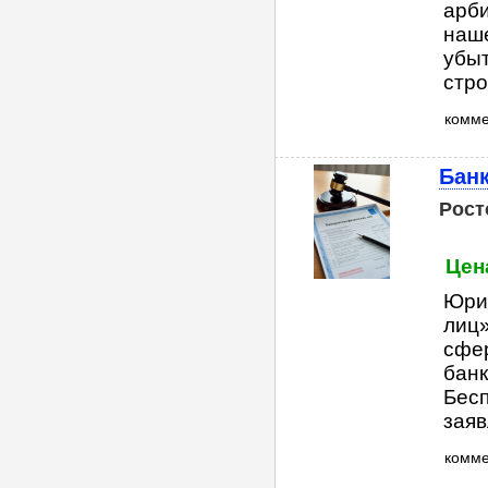
арби
наше
убыт
стро
комм
Банк
Рост
Цен
Юри
лиц
сфер
банк
Бесп
заяв
комм