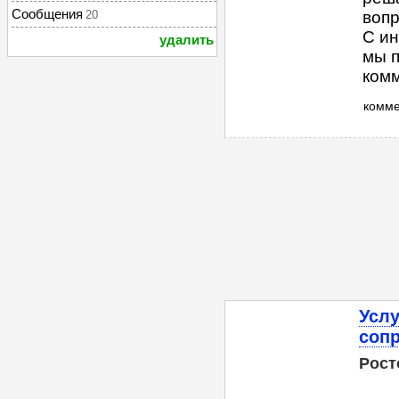
Сообщения
20
вопр
С ин
удалить
мы п
комме
комм
Услу
соп
Рост