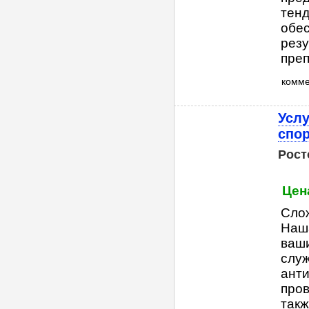
тенд
обес
резу
преп
комм
Услу
спо
Рост
Цен
Сло
Наша
ваш
служ
анти
пров
такж