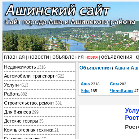
главная
новости
объявления
объявления
новая
|
|
|
|
Недвижимость
1316
Объявления
/
Аша и Аш
Автомобили, транспорт
4522
Аша
Сим
2318
202
Услуги
4613
Уфа
Челябинск
165
47
Работа
882
Строительство, ремонт
381
Услу
Для бизнеса
299
Рост
Детские товары
35
Рост
Компьютерная техника
21
Бытовая техника