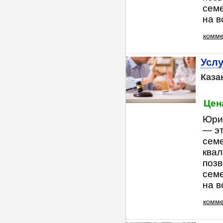
семе
на в
комме
Услу
Каза
Цена
Юри
— э
сем
квал
позв
семе
на в
комме