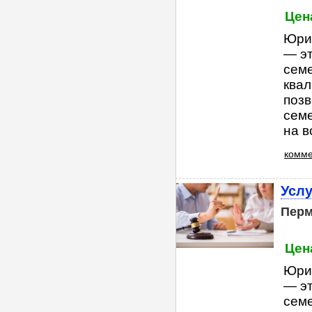
Цена
Юри
— э
сем
квал
позв
семе
на в
комме
Усл
Пер
Цена
Юри
— э
сем