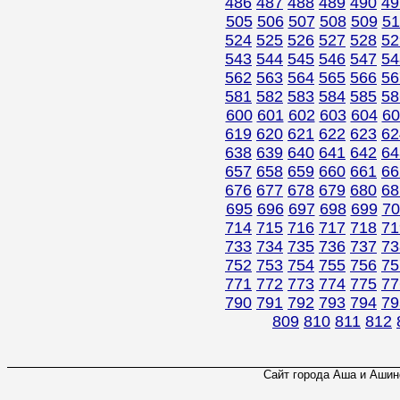
486
487
488
489
490
49
505
506
507
508
509
51
524
525
526
527
528
52
543
544
545
546
547
54
562
563
564
565
566
56
581
582
583
584
585
58
600
601
602
603
604
60
619
620
621
622
623
62
638
639
640
641
642
64
657
658
659
660
661
66
676
677
678
679
680
68
695
696
697
698
699
70
714
715
716
717
718
71
733
734
735
736
737
73
752
753
754
755
756
75
771
772
773
774
775
77
790
791
792
793
794
79
809
810
811
812
Сайт города Аша и Ашинс