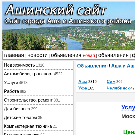
главная
новости
объявления
объявления
новая
|
|
|
|
Недвижимость
1316
Объявления
/
Аша и Аш
Автомобили, транспорт
4522
Аша
Сим
2319
202
Услуги
4613
Уфа
Челябинск
165
47
Работа
882
Строительство, ремонт
381
Услу
Для бизнеса
299
Моск
Детские товары
35
Компьютерная техника
21
Цена
Бытовая техника