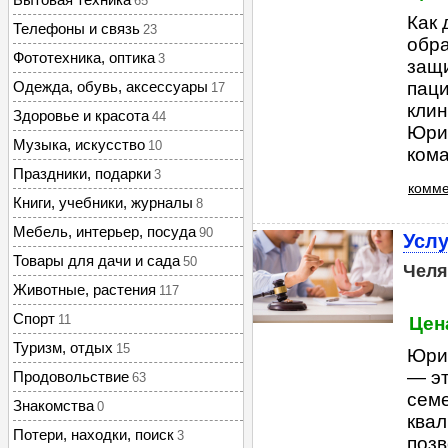
65
Как 
Телефоны и связь
23
обра
Фототехника, оптика
3
защи
Одежда, обувь, аксессуары
пац
17
кли
Здоровье и красота
44
Юри
Музыка, искусство
10
кома
Праздники, подарки
3
комме
Книги, учебники, журналы
8
Мебель, интерьер, посуда
90
Усл
Товары для дачи и сада
50
Челя
Животные, растения
117
Спорт
11
Цена
Туризм, отдых
15
Юри
— э
Продовольствие
63
сем
Знакомства
0
квал
Потери, находки, поиск
3
позв