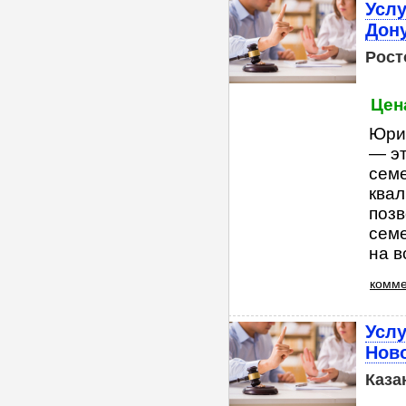
Услу
Дон
Рост
Цена
Юри
— э
сем
квал
позв
семе
на в
комме
Усл
Нов
Каза