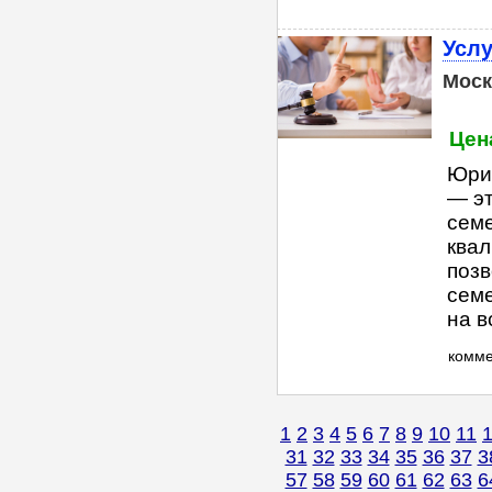
Усл
Моск
Цена
Юри
— э
сем
квал
позв
семе
на в
комм
1
2
3
4
5
6
7
8
9
10
11
31
32
33
34
35
36
37
3
57
58
59
60
61
62
63
6