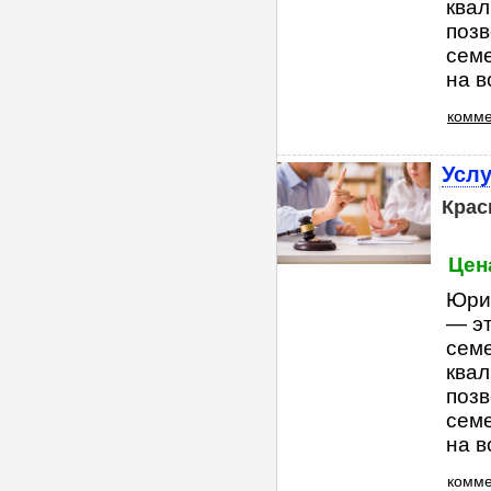
квал
позв
семе
на в
комме
Услу
Крас
Цена
Юри
— э
сем
квал
позв
семе
на в
комм