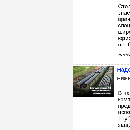
Стол
знае
врач
спец
шир
юрис
необ
комме
Надо
Нижн
В на
комп
пред
исп
Тру
защ