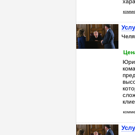
хара
комме
Услу
Челя
Цена
Юрид
ком
пред
высо
кото
слож
клие
комм
Услу