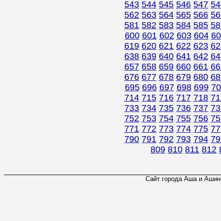
543
544
545
546
547
54
562
563
564
565
566
56
581
582
583
584
585
58
600
601
602
603
604
60
619
620
621
622
623
62
638
639
640
641
642
64
657
658
659
660
661
66
676
677
678
679
680
68
695
696
697
698
699
70
714
715
716
717
718
71
733
734
735
736
737
73
752
753
754
755
756
75
771
772
773
774
775
77
790
791
792
793
794
79
809
810
811
812
Сайт города Аша и Ашинс