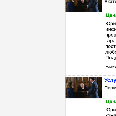
Екат
Цена
Юри
инфо
прев
гар
пост
любо
Подр
комм
Услу
Пер
Цена
Юрид
ком