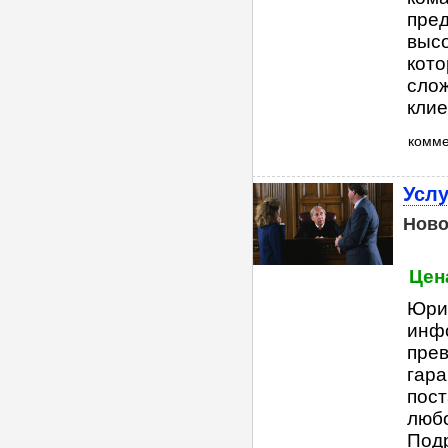
пред
высо
кото
слож
клие
комм
Услу
Ново
Цена
Юри
инфо
прев
гар
пост
любо
Подр