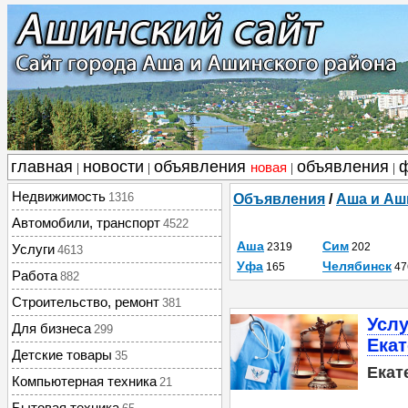
главная
новости
объявления
объявления
новая
|
|
|
|
Недвижимость
1316
Объявления
/
Аша и Аш
Автомобили, транспорт
4522
Аша
Сим
2319
202
Услуги
4613
Уфа
Челябинск
165
47
Работа
882
Строительство, ремонт
381
Услу
Для бизнеса
299
Екат
Детские товары
35
Екат
Компьютерная техника
21
Бытовая техника