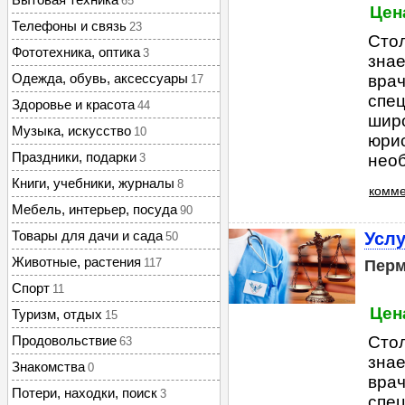
65
Цен
Телефоны и связь
23
Стол
Фототехника, оптика
3
знае
Одежда, обувь, аксессуары
врач
17
спец
Здоровье и красота
44
шир
Музыка, искусство
10
юрис
Праздники, подарки
3
необ
Книги, учебники, журналы
8
комме
Мебель, интерьер, посуда
90
Товары для дачи и сада
Усл
50
Животные, растения
117
Пер
Спорт
11
Цен
Туризм, отдых
15
Продовольствие
Стол
63
знае
Знакомства
0
врач
Потери, находки, поиск
3
спец