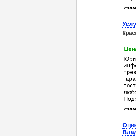
комм
Услу
Крас
Цена
Юри
инфо
прев
гар
пост
любо
Подр
комм
Оцен
Вла