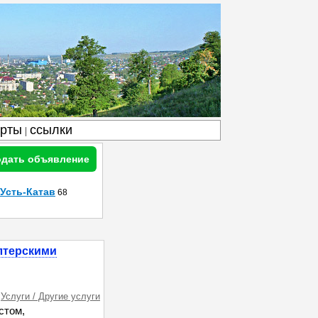
арты
ссылки
|
дать объявление
Усть-Катав
68
лтерскими
Услуги / Другие услуги
стом,