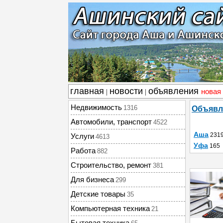
главная
новости
объявления
новая
|
|
Недвижимость
1316
Объявл
Автомобили, транспорт
4522
Аша
231
Услуги
4613
Уфа
165
Работа
882
Строительство, ремонт
381
Для бизнеса
299
Детские товары
35
Компьютерная техника
21
Бытовая техника