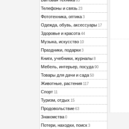
65
Телефоны и связь
23
Фототехника, оптика
3
Одежда, обувь, аксессуары
17
Здоровье и красота
44
Музыка, искусство
10
Праздники, подарки
3
Книги, учебники, журналы
8
Мебель, интерьер, посуда
90
Товары для дачи и сада
50
Животные, растения
117
Спорт
11
Туризм, отдых
15
Продовольствие
63
Знакомства
0
Потери, находки, поиск
3