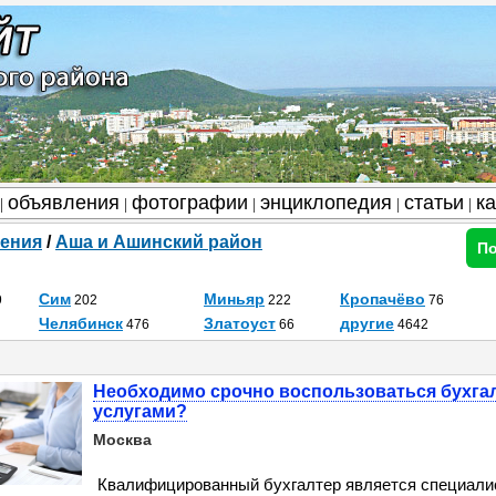
объявления
фотографии
энциклопедия
статьи
к
|
|
|
|
|
ения
/
Аша и Ашинский район
По
Сим
Миньяр
Кропачёво
9
202
222
76
Челябинск
Златоуст
другие
476
66
4642
Необходимо срочно воспользоваться бухга
услугами?
Москва
Квалифицированный бухгалтер является специали