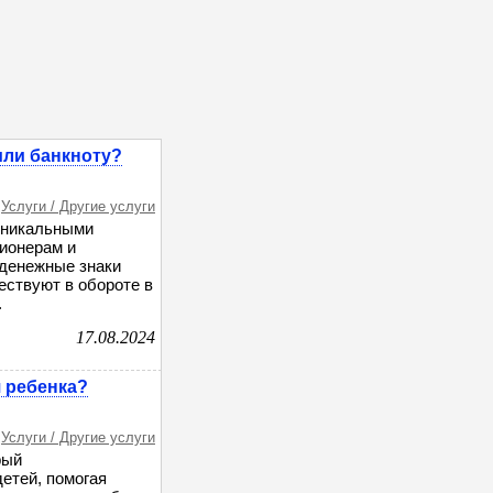
или банкноту?
Услуги / Другие услуги
 уникальными
ционерам и
 денежные знаки
ествуют в обороте в
.
17.08.2024
 ребенка?
Услуги / Другие услуги
рый
етей, помогая