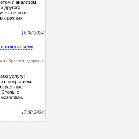
четом и анализом
и другого
учет точно и
мых разных
18.08.2024
 с покрытием
уги / Красота, здоровье
аю услугу:
р с покрытием.
возрастные
. Стопы с
 мозолями.
17.08.2024