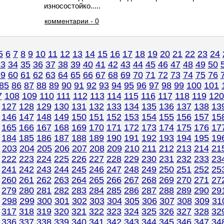
износостойко.....
комментарии - 0
5
6
7
8
9
10
11
12
13
14
15
16
17
18
19
20
21
22
23
24
33
34
35
36
37
38
39
40
41
42
43
44
45
46
47
48
49
50
59
60
61
62
63
64
65
66
67
68
69
70
71
72
73
74
75
76
85
86
87
88
89
90
91
92
93
94
95
96
97
98
99
100
101
7
108
109
110
111
112
113
114
115
116
117
118
119
120
127
128
129
130
131
132
133
134
135
136
137
138
13
146
147
148
149
150
151
152
153
154
155
156
157
15
165
166
167
168
169
170
171
172
173
174
175
176
17
184
185
186
187
188
189
190
191
192
193
194
195
19
203
204
205
206
207
208
209
210
211
212
213
214
21
222
223
224
225
226
227
228
229
230
231
232
233
23
241
242
243
244
245
246
247
248
249
250
251
252
25
260
261
262
263
264
265
266
267
268
269
270
271
27
279
280
281
282
283
284
285
286
287
288
289
290
29
298
299
300
301
302
303
304
305
306
307
308
309
31
317
318
319
320
321
322
323
324
325
326
327
328
32
336
337
338
339
340
341
342
343
344
345
346
347
34