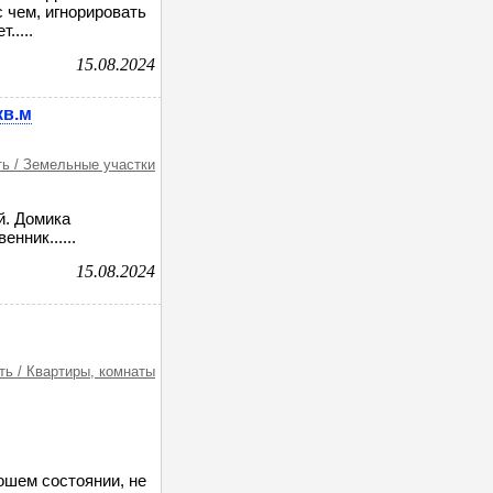
с чем, игнорировать
.....
15.08.2024
кв.м
ь / Земельные участки
й. Домика
нник......
15.08.2024
ь / Квартиры, комнаты
рошем состоянии, не