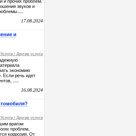
и и прочих проблем.
ошения звуков и
облемы.....
17.08.2024
ление и
Услуги / Другие услуги
надежную
материала
вать экономию
. Если речь идет
ов, .....
16.08.2024
втомобиля?
Услуги / Другие услуги
ьшим врагом
огих проблем,
тся коррозия. От