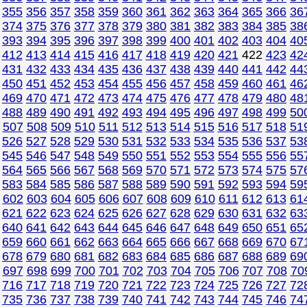
355
356
357
358
359
360
361
362
363
364
365
366
36
374
375
376
377
378
379
380
381
382
383
384
385
38
393
394
395
396
397
398
399
400
401
402
403
404
40
412
413
414
415
416
417
418
419
420
421
422
423
42
431
432
433
434
435
436
437
438
439
440
441
442
44
450
451
452
453
454
455
456
457
458
459
460
461
46
469
470
471
472
473
474
475
476
477
478
479
480
48
488
489
490
491
492
493
494
495
496
497
498
499
50
507
508
509
510
511
512
513
514
515
516
517
518
51
526
527
528
529
530
531
532
533
534
535
536
537
53
545
546
547
548
549
550
551
552
553
554
555
556
55
564
565
566
567
568
569
570
571
572
573
574
575
57
583
584
585
586
587
588
589
590
591
592
593
594
59
602
603
604
605
606
607
608
609
610
611
612
613
61
621
622
623
624
625
626
627
628
629
630
631
632
63
640
641
642
643
644
645
646
647
648
649
650
651
65
659
660
661
662
663
664
665
666
667
668
669
670
67
678
679
680
681
682
683
684
685
686
687
688
689
69
697
698
699
700
701
702
703
704
705
706
707
708
70
716
717
718
719
720
721
722
723
724
725
726
727
72
735
736
737
738
739
740
741
742
743
744
745
746
74