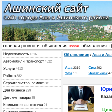
главная
новости
объявления
объявления
новая
|
|
|
|
Недвижимость
1316
Объявления
/
Аша и Аш
Автомобили, транспорт
4522
Аша
Сим
2319
202
Услуги
4613
Уфа
Челябинск
165
47
Работа
882
Строительство, ремонт
381
Юри
Для бизнеса
299
Каза
Детские товары
35
Компьютерная техника
21
Цена
Бытовая техника