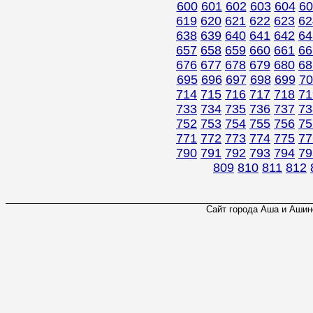
600
601
602
603
604
60
619
620
621
622
623
62
638
639
640
641
642
64
657
658
659
660
661
66
676
677
678
679
680
68
695
696
697
698
699
70
714
715
716
717
718
71
733
734
735
736
737
73
752
753
754
755
756
75
771
772
773
774
775
77
790
791
792
793
794
79
809
810
811
812
Сайт города Аша и Ашинс