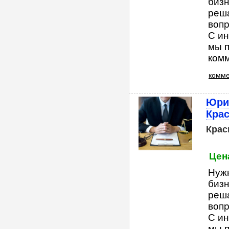
бизн
реша
вопр
С ин
мы п
комм
комме
Юри
Кра
Крас
Цена
Нуж
бизн
реша
вопр
С ин
мы п