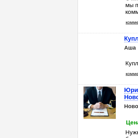
мы п
комм
комме
Куп
Аша
Купл
комме
Юри
Нов
Ново
Цена
Нуж