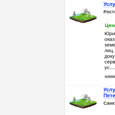
Услу
Рост
Цена
Юрид
оказ
земе
лиц
доку
серв
ус....
комме
Услу
Пете
Санк