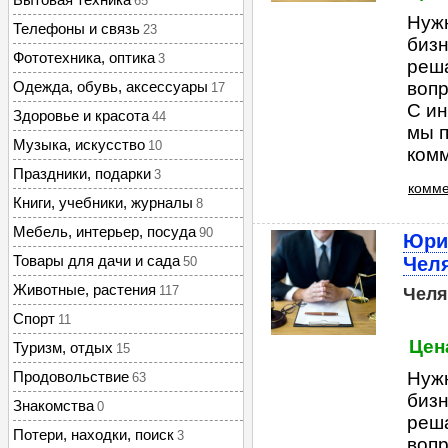
65
Нуж
Телефоны и связь
23
бизн
Фототехника, оптика
3
реша
Одежда, обувь, аксессуары
вопр
17
С ин
Здоровье и красота
44
мы п
Музыка, искусство
10
комм
Праздники, подарки
3
комме
Книги, учебники, журналы
8
Мебель, интерьер, посуда
90
Юри
Товары для дачи и сада
Чел
50
Животные, растения
117
Челя
Спорт
11
Цена
Туризм, отдых
15
Продовольствие
Нуж
63
бизн
Знакомства
0
реша
Потери, находки, поиск
3
вопр