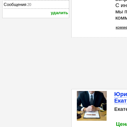
Сообщения
С ин
20
мы п
удалить
комм
комме
Юри
Екат
Екат
Цена