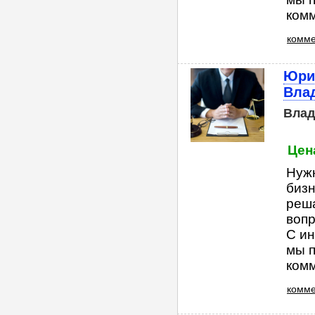
комм
комме
Юри
Вла
Влад
Цена
Нуж
бизн
реша
вопр
С ин
мы п
комм
комме