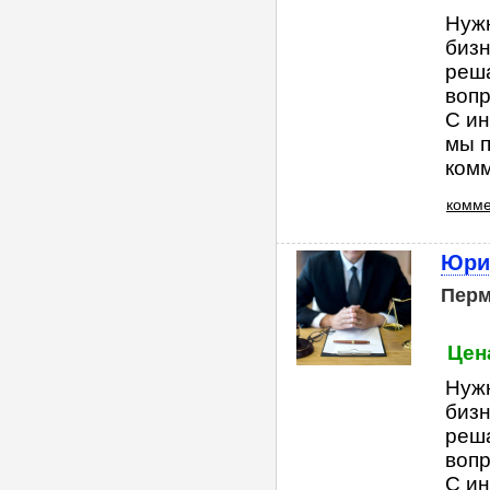
Нуж
бизн
реша
вопр
С ин
мы п
комм
комме
Юри
Пер
Цена
Нуж
бизн
реша
вопр
С ин