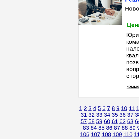
Ново
Цена
Юри
ком
нал
квал
поз
вопр
спор
комме
1
2
3
4
5
6
7
8
9
10
11
31
32
33
34
35
36
37
3
57
58
59
60
61
62
63
6
83
84
85
86
87
88
89
106
107
108
109
110
1