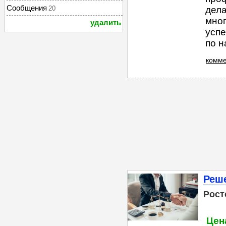
Сообщения
20
дел
мног
удалить
усп
по н
комме
Реше
Рост
Цена