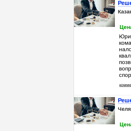
Реше
Каза
Цена
Юри
ком
нал
квал
поз
вопр
спор
комме
Реш
Челя
Цена