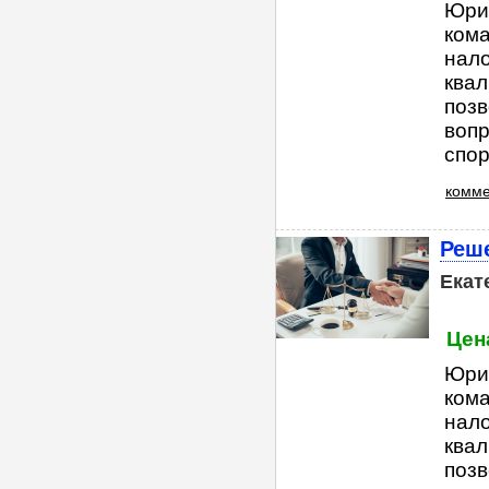
Юри
ком
нал
квал
поз
вопр
спор
комме
Реше
Екат
Цена
Юри
ком
нал
квал
поз