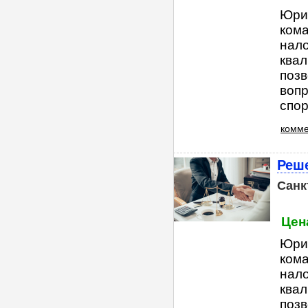
Юри
ком
нал
квал
поз
вопр
спор
комме
Реше
Санк
Цена
Юри
ком
нал
квал
поз