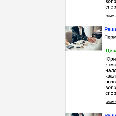
вопр
спор
комме
Реш
Пер
Цена
Юри
ком
нал
квал
поз
вопр
спор
комме
Реш