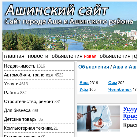
главная
новости
объявления
объявления
новая
|
|
|
|
Недвижимость
1316
Объявления
/
Аша и Аш
Автомобили, транспорт
4522
Аша
Сим
2319
202
Услуги
4613
Уфа
Челябинск
165
47
Работа
882
Строительство, ремонт
381
Усл
Для бизнеса
299
Кра
Детские товары
35
Крас
Компьютерная техника
21
Бытовая техника