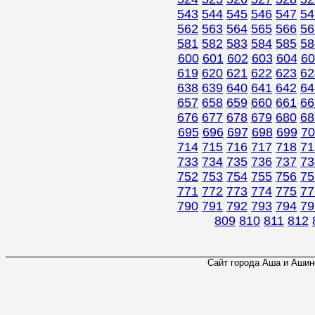
543
544
545
546
547
54
562
563
564
565
566
56
581
582
583
584
585
58
600
601
602
603
604
60
619
620
621
622
623
62
638
639
640
641
642
64
657
658
659
660
661
66
676
677
678
679
680
68
695
696
697
698
699
70
714
715
716
717
718
71
733
734
735
736
737
73
752
753
754
755
756
75
771
772
773
774
775
77
790
791
792
793
794
79
809
810
811
812
Сайт города Аша и Ашинс