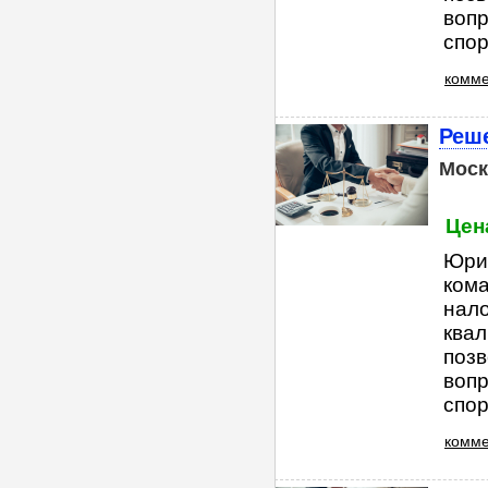
вопр
спор
комме
Реш
Моск
Цена
Юри
ком
нал
квал
поз
вопр
спор
комме