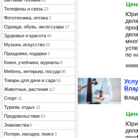
65
Цена
Телефоны и связь
23
Юри
Фототехника, оптика
3
дела
Одежда, обувь, аксессуары
про
17
дел
Здоровье и красота
44
мног
Музыка, искусство
10
усп
Праздники, подарки
3
по н
Книги, учебники, журналы
8
комме
Мебель, интерьер, посуда
90
Товары для дачи и сада
Усл
50
Вла
Животные, растения
117
Влад
Спорт
11
Туризм, отдых
15
Цена
Продовольствие
63
Юри
Знакомства
0
дела
Потери, находки, поиск
3
про