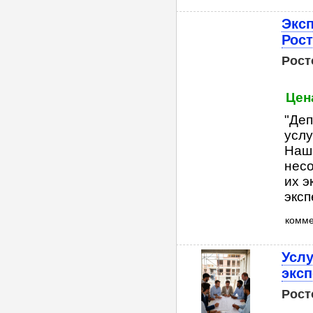
Эксп
Рост
Рост
Цен
"Деп
услу
Наши
несо
их 
эксп
комм
Услу
экс
Рост