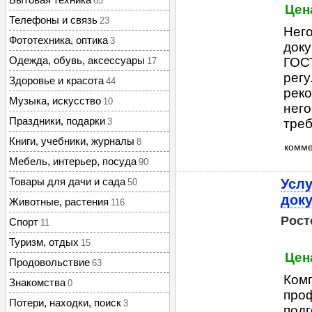
65
Цен
Телефоны и связь
23
Него
Фототехника, оптика
3
доку
Одежда, обувь, аксессуары
ГОС
17
регу
Здоровье и красота
44
реко
Музыка, искусство
10
него
Праздники, подарки
3
треб
Книги, учебники, журналы
8
комм
Мебель, интерьер, посуда
90
Товары для дачи и сада
Усл
50
доку
Животные, растения
116
Рост
Спорт
11
Туризм, отдых
15
Цен
Продовольствие
63
Комп
Знакомства
0
про
Потери, находки, поиск
3
подг