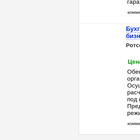
гаран
комм
Бухг
биз
Ротс
Цен
Обе
орг
Осущ
расч
под 
Пред
режи
комм