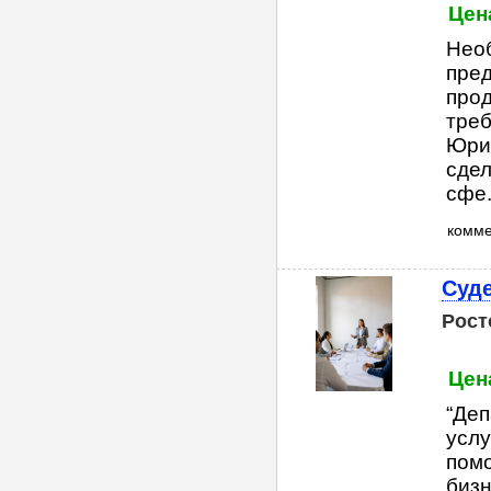
Цен
Необ
пред
прод
треб
Юри
сдел
сфе..
комм
Суде
Рост
Цен
“Деп
услу
помо
бизн