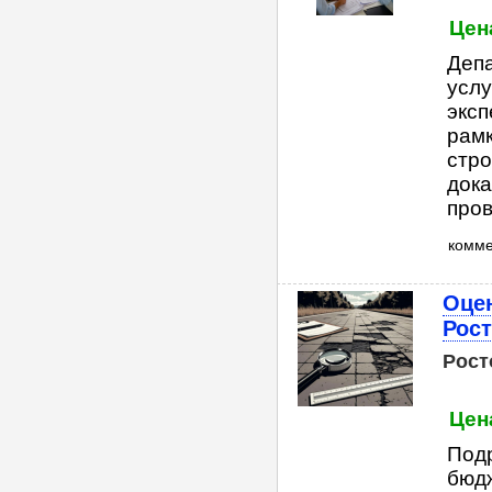
Цен
Деп
услу
эксп
рамк
стро
дока
пров
комм
Оце
Рост
Рост
Цен
Под
бюдж