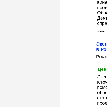
вин
пров
Обр
Деят
спра
комм
Эксп
в Ро
Рост
Цен
Эксп
ключ
помо
обес
стан
прое