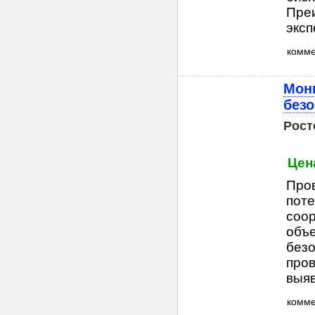
Преи
эксп
комм
Мони
безо
Рост
Цен
Пров
поте
соор
объе
безо
пров
выяв
комм