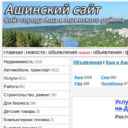
главная
новости
объявления
объявления
новая
|
|
|
|
Недвижимость
1316
Объявления
/
Аша и Аш
Автомобили, транспорт
4522
Аша
Сим
2318
202
Услуги
4613
Уфа
Челябинск
165
47
Работа
882
Строительство, ремонт
381
Услу
Для бизнеса
299
на-
Детские товары
35
Рост
Компьютерная техника
21
Бытовая техника