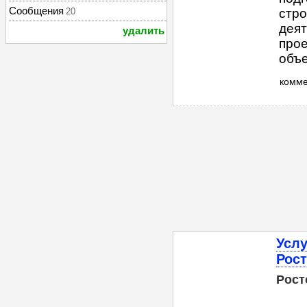
Сообщения
20
стро
деят
удалить
прое
объе
комм
Услу
Рост
Рост