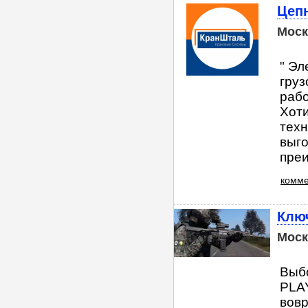
Цепн
Моск
" Эл
груз
рабо
Хоти
тех
выго
преи
комме
Клю
Моск
Выбо
PLAY
вовр