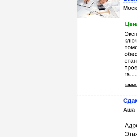
Моск
Цена
Эксп
ключ
помо
обес
стан
прое
га....
комме
Сдам
Аша
Адр
Этаж