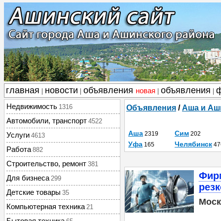
главная
новости
объявления
объявления
новая
|
|
|
|
Недвижимость
1316
Объявления
/
Аша и Аш
Автомобили, транспорт
4522
Аша
Сим
2319
202
Услуги
4613
Уфа
Челябинск
165
47
Работа
882
Строительство, ремонт
381
Фир
Для бизнеса
299
резк
Детские товары
35
Моск
Компьютерная техника
21
Бытовая техника