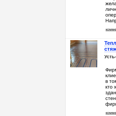
жел
личн
опер
Напр
комме
Теп
стя
Усть
Фир
клие
в то
кто 
здан
стен
фирм
комме