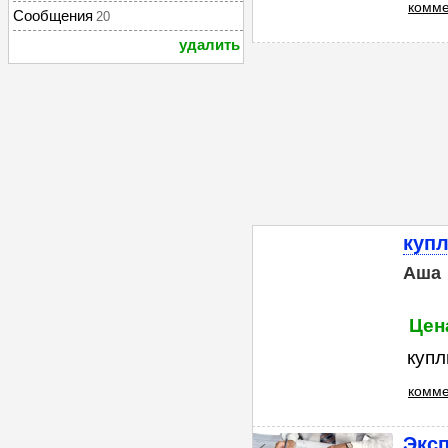
комме
Сообщения
20
удалить
куп
Аша
Цен
купл
комме
Эксп