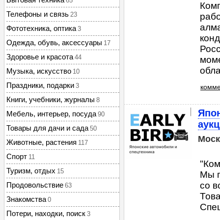
65
Ком
Телефоны и связь
23
рабо
алма
Фототехника, оптика
3
кон
Одежда, обувь, аксессуары
17
Росс
Здоровье и красота
44
моме
обла
Музыка, искусство
10
Праздники, подарки
3
комме
Книги, учебники, журналы
8
Япон
Мебель, интерьер, посуда
90
аук
Товары для дачи и сада
50
Моск
Животные, растения
117
Спорт
11
"Ком
Туризм, отдых
15
Мы п
со в
Продовольствие
63
Това
Знакомства
0
Спец
Потери, находки, поиск
3