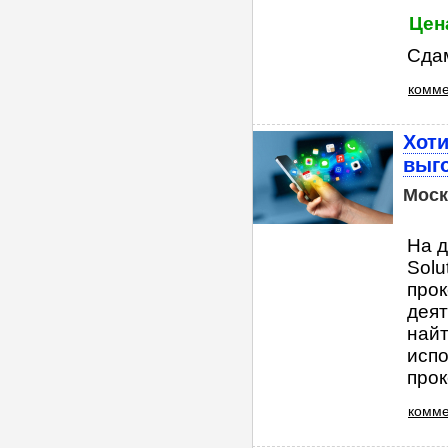
Цен
Сдам
комме
Хоти
выг
Моск
На д
Solu
прок
деят
найт
испо
прок
комме