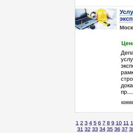
Услу
экс
Моск
Цена
Деп
услу
эксп
рамк
стро
дока
пр....
комме
1
2
3
4
5
6
7
8
9
10
11
31
32
33
34
35
36
37
3