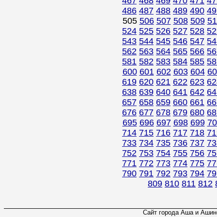
467
468
469
470
471
47
486
487
488
489
490
49
505
506
507
508
509
51
524
525
526
527
528
52
543
544
545
546
547
54
562
563
564
565
566
56
581
582
583
584
585
58
600
601
602
603
604
60
619
620
621
622
623
62
638
639
640
641
642
64
657
658
659
660
661
66
676
677
678
679
680
68
695
696
697
698
699
70
714
715
716
717
718
71
733
734
735
736
737
73
752
753
754
755
756
75
771
772
773
774
775
77
790
791
792
793
794
79
809
810
811
812
Сайт города Аша и Ашинс