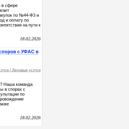
 в сфере
агает
акупок по №44-ФЗ и
д и оплату по
репятствия на пути к
18.02.2026
споров с УФАС в
слуги / Деловые услуги
м? Наша команда
ы в спорах с
ультации по
провождение
также
18.02.2026