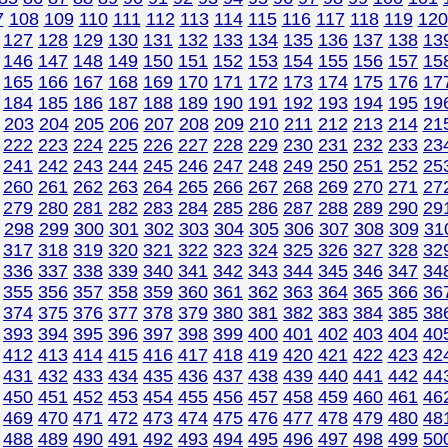
7
108
109
110
111
112
113
114
115
116
117
118
119
120
127
128
129
130
131
132
133
134
135
136
137
138
13
146
147
148
149
150
151
152
153
154
155
156
157
15
165
166
167
168
169
170
171
172
173
174
175
176
17
184
185
186
187
188
189
190
191
192
193
194
195
19
203
204
205
206
207
208
209
210
211
212
213
214
21
222
223
224
225
226
227
228
229
230
231
232
233
23
241
242
243
244
245
246
247
248
249
250
251
252
25
260
261
262
263
264
265
266
267
268
269
270
271
27
279
280
281
282
283
284
285
286
287
288
289
290
29
298
299
300
301
302
303
304
305
306
307
308
309
31
317
318
319
320
321
322
323
324
325
326
327
328
32
336
337
338
339
340
341
342
343
344
345
346
347
34
355
356
357
358
359
360
361
362
363
364
365
366
36
374
375
376
377
378
379
380
381
382
383
384
385
38
393
394
395
396
397
398
399
400
401
402
403
404
40
412
413
414
415
416
417
418
419
420
421
422
423
42
431
432
433
434
435
436
437
438
439
440
441
442
44
450
451
452
453
454
455
456
457
458
459
460
461
46
469
470
471
472
473
474
475
476
477
478
479
480
48
488
489
490
491
492
493
494
495
496
497
498
499
50