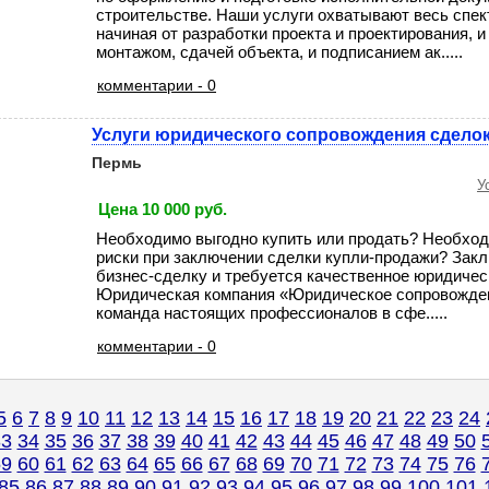
строительстве. Наши услуги охватывают весь спек
начиная от разработки проекта и проектирования, и
монтажом, сдачей объекта, и подписанием ак.....
комментарии - 0
Услуги юридического сопровождения сдело
Пермь
У
Цена 10 000 руб.
Необходимо выгодно купить или продать? Необхо
риски при заключении сделки купли-продажи? Зак
бизнес-сделку и требуется качественное юридиче
Юридическая компания «Юридическое сопровожде
команда настоящих профессионалов в сфе.....
комментарии - 0
5
6
7
8
9
10
11
12
13
14
15
16
17
18
19
20
21
22
23
24
33
34
35
36
37
38
39
40
41
42
43
44
45
46
47
48
49
50
59
60
61
62
63
64
65
66
67
68
69
70
71
72
73
74
75
76
85
86
87
88
89
90
91
92
93
94
95
96
97
98
99
100
101