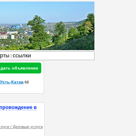
арты
ссылки
|
дать объявление
Усть-Катав
68
опровождение в
слуги / Деловые услуги