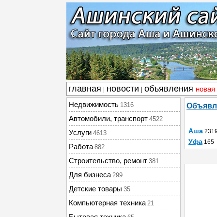
главная
новости
объявления
новая
|
|
Недвижимость
1316
Объявл
Автомобили, транспорт
4522
Аша
231
Услуги
4613
Уфа
165
Работа
882
Строительство, ремонт
381
Для бизнеса
299
Детские товары
35
Компьютерная техника
21
Бытовая техника