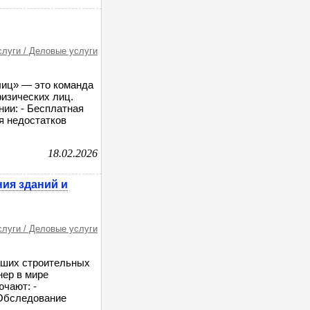
слуги / Деловые услуги
лиц» — это команда
изических лиц.
нии: - Бесплатная
я недостатков
18.02.2026
ния зданий и
слуги / Деловые услуги
аших строительных
нер в мире
ючают: -
 Обследование