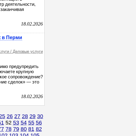
тр деятельности,
 заканчивая
18.02.2026
к в Перми
слуги / Деловые услуги
димо предупредить
лючаете крупную
ское сопровождение?
ние сделок» — это
18.02.2026
25
26
27
28
29
30
51
52
53
54
55
56
77
78
79
80
81
82
102
103
104
105