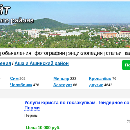
объявления
фотографии
энциклопедия
статьи
к
|
|
|
|
|
ения
/
Аша и Ашинский район
По
Сим
Миньяр
Кропачёво
9
202
222
76
Челябинск
Златоуст
другие
476
66
4642
Услуги юриста по госзакупкам. Тендерное с
Перми
Пермь
У
Цена 10 000 руб.