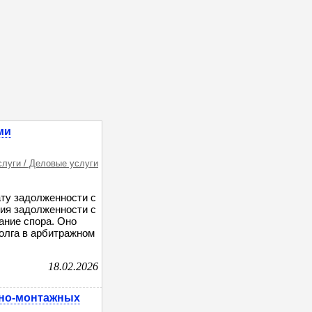
ми
слуги / Деловые услуги
ату задолженности с
ия задолженности с
ание спора. Оно
олга в арбитражном
18.02.2026
ьно-монтажных