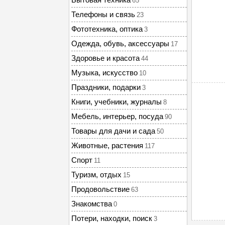
65
Телефоны и связь
23
Фототехника, оптика
3
Одежда, обувь, аксессуары
17
Здоровье и красота
44
Музыка, искусство
10
Праздники, подарки
3
Книги, учебники, журналы
8
Мебель, интерьер, посуда
90
Товары для дачи и сада
50
Животные, растения
117
Спорт
11
Туризм, отдых
15
Продовольствие
63
Знакомства
0
Потери, находки, поиск
3