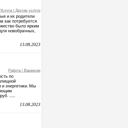
Услуги / Другие услуги
ные и их родители
ак как потребуется
ржество было ярким
для новобрачных,
13.08.2023
Работа / Вакансии
сть по
жилищной
 и энергетики. Мы
дующим
б. .....
13.08.2023