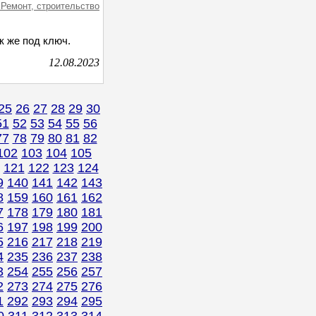
 Ремонт, строительство
к же под ключ.
12.08.2023
25
26
27
28
29
30
51
52
53
54
55
56
77
78
79
80
81
82
102
103
104
105
121
122
123
124
9
140
141
142
143
8
159
160
161
162
7
178
179
180
181
6
197
198
199
200
5
216
217
218
219
4
235
236
237
238
3
254
255
256
257
2
273
274
275
276
1
292
293
294
295