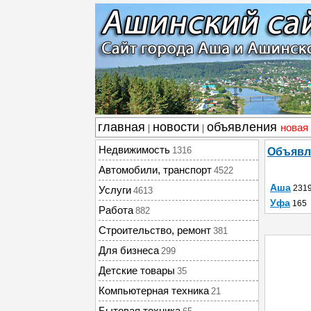
главная
новости
объявления
новая
|
|
Недвижимость
1316
Объявл
Автомобили, транспорт
4522
Аша
231
Услуги
4613
Уфа
165
Работа
882
Строительство, ремонт
381
Для бизнеса
299
Детские товары
35
Компьютерная техника
21
Бытовая техника