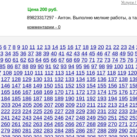
Услуги /
Цена 200 руб.
89823317297 - Антон. Выполню мелкие работы, а та
комментарии - 0
5
6
7
8
9
10
11
12
13
14
15
16
17
18
19
20
21
22
23
24
33
34
35
36
37
38
39
40
41
42
43
44
45
46
47
48
49
50
59
60
61
62
63
64
65
66
67
68
69
70
71
72
73
74
75
76
85
86
87
88
89
90
91
92
93
94
95
96
97
98
99
100
101
7
108
109
110
111
112
113
114
115
116
117
118
119
120
127
128
129
130
131
132
133
134
135
136
137
138
13
146
147
148
149
150
151
152
153
154
155
156
157
15
165
166
167
168
169
170
171
172
173
174
175
176
17
184
185
186
187
188
189
190
191
192
193
194
195
19
203
204
205
206
207
208
209
210
211
212
213
214
21
222
223
224
225
226
227
228
229
230
231
232
233
23
241
242
243
244
245
246
247
248
249
250
251
252
25
260
261
262
263
264
265
266
267
268
269
270
271
27
279
280
281
282
283
284
285
286
287
288
289
290
29