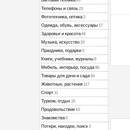
65
Телефоны и связь
23
Фототехника, оптика
3
Одежда, обувь, аксессуары
17
Здоровье и красота
44
Музыка, искусство
10
Праздники, подарки
3
Книги, учебники, журналы
8
Мебель, интерьер, посуда
90
Товары для дачи и сада
50
Животные, растения
117
Спорт
11
Туризм, отдых
15
Продовольствие
63
Знакомства
0
Потери, находки, поиск
3