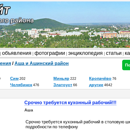
объявления
фотографии
энциклопедия
статьи
к
|
|
|
|
|
ения
/
Аша и Ашинский район
По
Сим
Миньяр
Кропачёво
9
202
222
76
Челябинск
Златоуст
другие
476
66
4642
Срочно требуется кухонный рабочий!!!
Аша
Срочно требуется кухонный рабочий в столовую шк
подробности по телефону