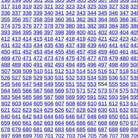
298
299
300
301
302
303
304
305
306
307
308
309
31
317
318
319
320
321
322
323
324
325
326
327
328
32
336
337
338
339
340
341
342
343
344
345
346
347
34
355
356
357
358
359
360
361
362
363
364
365
366
36
374
375
376
377
378
379
380
381
382
383
384
385
38
393
394
395
396
397
398
399
400
401
402
403
404
40
412
413
414
415
416
417
418
419
420
421
422
423
42
431
432
433
434
435
436
437
438
439
440
441
442
44
450
451
452
453
454
455
456
457
458
459
460
461
46
469
470
471
472
473
474
475
476
477
478
479
480
48
488
489
490
491
492
493
494
495
496
497
498
499
50
507
508
509
510
511
512
513
514
515
516
517
518
51
526
527
528
529
530
531
532
533
534
535
536
537
53
545
546
547
548
549
550
551
552
553
554
555
556
55
564
565
566
567
568
569
570
571
572
573
574
575
57
583
584
585
586
587
588
589
590
591
592
593
594
59
602
603
604
605
606
607
608
609
610
611
612
613
61
621
622
623
624
625
626
627
628
629
630
631
632
63
640
641
642
643
644
645
646
647
648
649
650
651
65
659
660
661
662
663
664
665
666
667
668
669
670
67
678
679
680
681
682
683
684
685
686
687
688
689
69
697
698
699
700
701
702
703
704
705
706
707
708
70