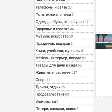
65
Телефоны и связь
23
Фототехника, оптика
3
Одежда, обувь, аксессуары
17
Здоровье и красота
44
Музыка, искусство
10
Праздники, подарки
3
Книги, учебники, журналы
8
Мебель, интерьер, посуда
90
Товары для дачи и сада
50
Животные, растения
117
Спорт
11
Туризм, отдых
15
Продовольствие
63
Знакомства
0
Потери, находки, поиск
3