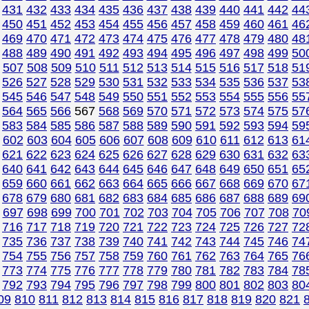
431
432
433
434
435
436
437
438
439
440
441
442
44
450
451
452
453
454
455
456
457
458
459
460
461
46
469
470
471
472
473
474
475
476
477
478
479
480
48
488
489
490
491
492
493
494
495
496
497
498
499
50
507
508
509
510
511
512
513
514
515
516
517
518
51
526
527
528
529
530
531
532
533
534
535
536
537
53
545
546
547
548
549
550
551
552
553
554
555
556
55
564
565
566
567
568
569
570
571
572
573
574
575
57
583
584
585
586
587
588
589
590
591
592
593
594
59
602
603
604
605
606
607
608
609
610
611
612
613
61
621
622
623
624
625
626
627
628
629
630
631
632
63
640
641
642
643
644
645
646
647
648
649
650
651
65
659
660
661
662
663
664
665
666
667
668
669
670
67
678
679
680
681
682
683
684
685
686
687
688
689
69
697
698
699
700
701
702
703
704
705
706
707
708
70
716
717
718
719
720
721
722
723
724
725
726
727
72
735
736
737
738
739
740
741
742
743
744
745
746
74
754
755
756
757
758
759
760
761
762
763
764
765
76
773
774
775
776
777
778
779
780
781
782
783
784
78
792
793
794
795
796
797
798
799
800
801
802
803
80
09
810
811
812
813
814
815
816
817
818
819
820
821