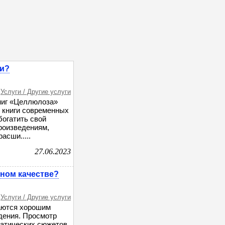
ги?
Услуги / Другие услуги
ниг «Целлюлоза»
 книги современных
богатить свой
произведениям,
асши.....
27.06.2023
ном качестве?
Услуги / Другие услуги
таются хорошим
дения. Просмотр
атических сюжетов