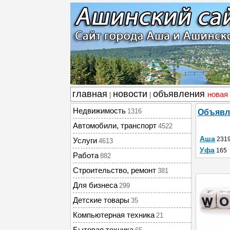
главная
новости
объявления
новая
|
|
Недвижимость
1316
Объявл
Автомобили, транспорт
4522
Аша
231
Услуги
4613
Уфа
165
Работа
882
Строительство, ремонт
381
Для бизнеса
299
Детские товары
35
Компьютерная техника
21
Бытовая техника