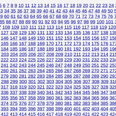
5
6
7
8
9
10
11
12
13
14
15
16
17
18
19
20
21
22
23
24
33
34
35
36
37
38
39
40
41
42
43
44
45
46
47
48
49
50
59
60
61
62
63
64
65
66
67
68
69
70
71
72
73
74
75
76
85
86
87
88
89
90
91
92
93
94
95
96
97
98
99
100
101
7
108
109
110
111
112
113
114
115
116
117
118
119
120
127
128
129
130
131
132
133
134
135
136
137
138
13
146
147
148
149
150
151
152
153
154
155
156
157
15
165
166
167
168
169
170
171
172
173
174
175
176
17
184
185
186
187
188
189
190
191
192
193
194
195
19
203
204
205
206
207
208
209
210
211
212
213
214
21
222
223
224
225
226
227
228
229
230
231
232
233
23
241
242
243
244
245
246
247
248
249
250
251
252
25
260
261
262
263
264
265
266
267
268
269
270
271
27
279
280
281
282
283
284
285
286
287
288
289
290
29
298
299
300
301
302
303
304
305
306
307
308
309
31
317
318
319
320
321
322
323
324
325
326
327
328
32
336
337
338
339
340
341
342
343
344
345
346
347
34
355
356
357
358
359
360
361
362
363
364
365
366
36
374
375
376
377
378
379
380
381
382
383
384
385
38
393
394
395
396
397
398
399
400
401
402
403
404
40
412
413
414
415
416
417
418
419
420
421
422
423
42