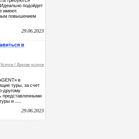
кта требуются
! Идеально подойдет
е имеют.
нным повышением
29.06.2023
авиться в
Услуги / Другие услуги
OAGENT» в
щие туры, за счет
о-другому
ь представленными
ры и .....
29.06.2023