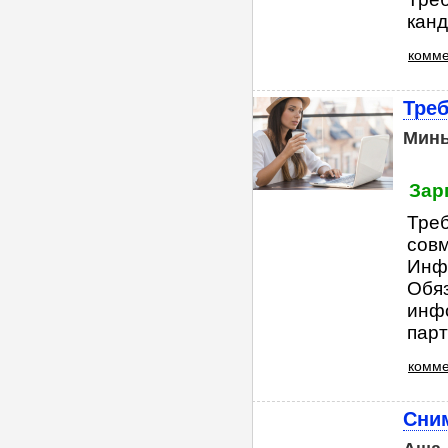
канд
комме
Треб
Мин
Зар
Треб
совм
Инф
Обяз
инфо
парт
комме
Сни