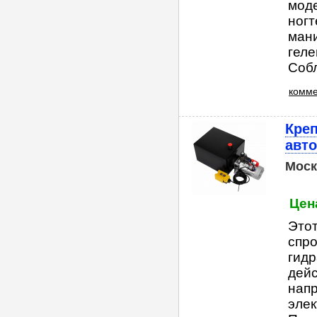
моде
ногт
ман
геле
Собл.
комме
Креп
авт
Моск
Цен
Этот
спро
гид
дейс
напр
элек