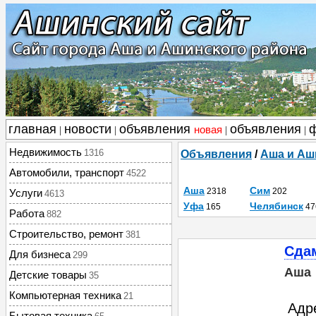
главная
новости
объявления
объявления
новая
|
|
|
|
Недвижимость
1316
Объявления
/
Аша и Аш
Автомобили, транспорт
4522
Аша
Сим
2318
202
Услуги
4613
Уфа
Челябинск
165
47
Работа
882
Строительство, ремонт
381
Сдам
Для бизнеса
299
Аша
Детские товары
35
Компьютерная техника
21
Адр
Бытовая техника