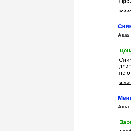
Прои
комме
Сни
Аша
Цен
Сним
длит
не о
комме
Мен
Аша
Зар