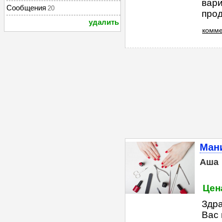
вари
Сообщения
20
прод
удалить
комме
Мани
Аша
Цен
Здра
Вас 