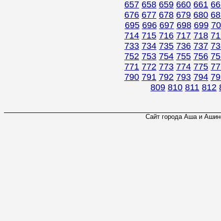
657
658
659
660
661
66
676
677
678
679
680
68
695
696
697
698
699
70
714
715
716
717
718
71
733
734
735
736
737
73
752
753
754
755
756
75
771
772
773
774
775
77
790
791
792
793
794
79
809
810
811
812
Сайт города Аша и Ашинс