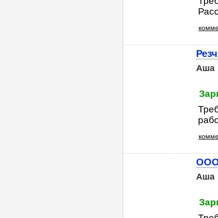
Треб
Расс
комме
Резч
Аша
Зар
Треб
раб
комме
ООО
Аша
Зар
Треб