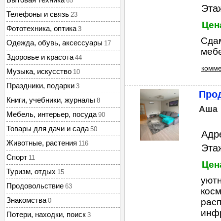
65
Этаж
Телефоны и связь
23
Цен
Фототехника, оптика
3
Сдам
Одежда, обувь, аксессуары
17
мебе
Здоровье и красота
44
комме
Музыка, искусство
10
Праздники, подарки
3
Прод
Книги, учебники, журналы
8
Аша
Мебель, интерьер, посуда
90
Товары для дачи и сада
50
Адр
Животные, растения
116
Этаж
Спорт
11
Цена
Туризм, отдых
15
уютн
Продовольствие
63
косм
Знакомства
0
расп
инфр
Потери, находки, поиск
3