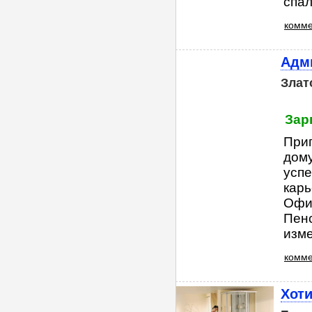
спал
комме
Адми
Злат
Зар
Приг
дому
усп
карь
Офиц
Пенс
изме.
комме
Хоти