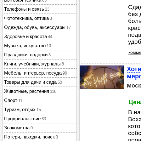
65
Сдад
Телефоны и связь
23
без 
Фототехника, оптика
3
боль
Одежда, обувь, аксессуары
крас
17
подв
Здоровье и красота
44
удоб
Музыка, искусство
10
комме
Праздники, подарки
3
Книги, учебники, журналы
8
Хоти
Мебель, интерьер, посуда
90
мер
Товары для дачи и сада
50
Моск
Животные, растения
116
Спорт
11
Цена
Туризм, отдых
15
В на
Продовольствие
Box»
63
кот
Знакомства
0
собс
Потери, находки, поиск
3
пров