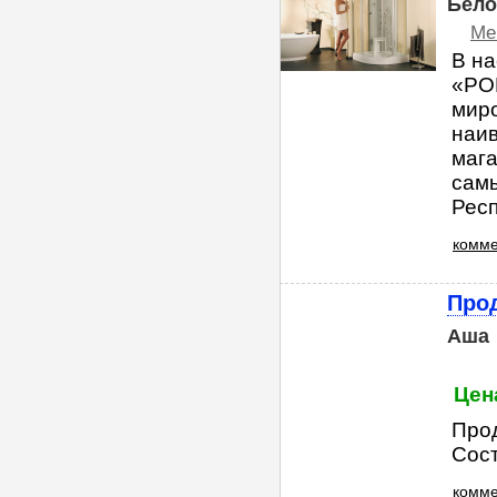
Бело
Ме
В на
«PO
миро
наив
маг
самы
Респ
комме
Про
Аша
Цена
Прод
Сост
комме