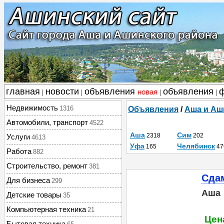
главная
новости
объявления
объявления
новая
|
|
|
|
Недвижимость
1316
Объявления
/
Аша и Аш
Автомобили, транспорт
4522
Аша
Сим
2318
202
Услуги
4613
Уфа
Челябинск
165
47
Работа
882
Строительство, ремонт
381
Сдам
Для бизнеса
299
Аша
Детские товары
35
Компьютерная техника
21
Цен
Бытовая техника