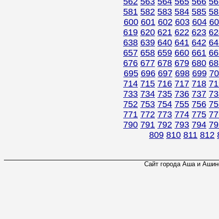
562
563
564
565
566
56
581
582
583
584
585
58
600
601
602
603
604
60
619
620
621
622
623
62
638
639
640
641
642
64
657
658
659
660
661
66
676
677
678
679
680
68
695
696
697
698
699
70
714
715
716
717
718
71
733
734
735
736
737
73
752
753
754
755
756
75
771
772
773
774
775
77
790
791
792
793
794
79
809
810
811
812
Сайт города Аша и Ашинс