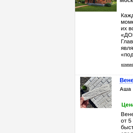
Моск
Кажд
моме
их в
«ДО
Глав
явля
«под 
комме
Вене
Аша
Цен
Вене
от 5
быст