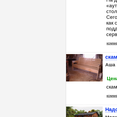
«аут
стол
Сего
как 
подд
серв
комме
скам
Аша
Цена
скам
комме
Над