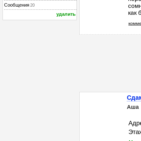
Сообщения
сомн
20
как б
удалить
комме
Сдам
Аша
Адр
Этаж