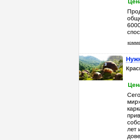
Цен
Прод
обще
6000
спос
комме
Нуж
Крас
Цена
Сег
мир»
карк
прив
собс
лет 
дове