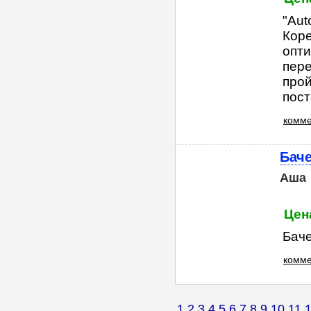
"Au
Коре
опти
пере
прой
поста
комме
Баче
Аша
Цен
Баче
комме
1
2
3
4
5
6
7
8
9
10
11