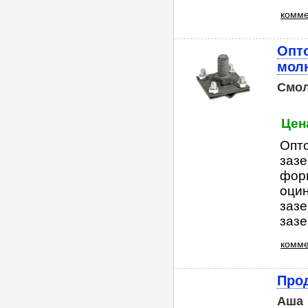
комме
Опт
мол
Смол
Цена
Опт
зазе
фор
оцин
зазе
зазе
комме
Прод
Аша