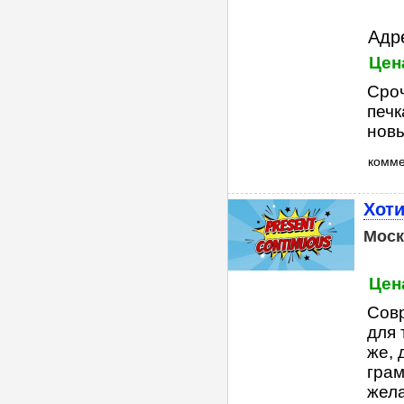
Адр
Цен
Сроч
печк
новы
комм
Хоти
Моск
Цена
Совр
для 
же, 
грам
жела