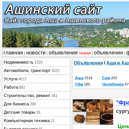
главная
новости
объявления
объявления
новая
|
|
|
|
Недвижимость
1316
Объявления
/
Аша и Аш
Автомобили, транспорт
4522
Аша
Сим
2318
202
Услуги
4613
Уфа
Челябинск
165
47
Работа
882
Строительство, ремонт
381
"Фра
Для бизнеса
299
сург
Детские товары
35
Компьютерная техника
21
Цена
Бытовая техника