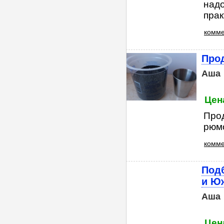
надо
практ
комме
Про
Аша
Цен
Прод
рюмо
комме
Под
и Ю
Аша
Цен