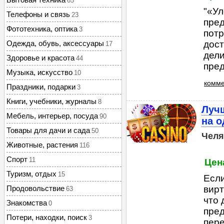
65
"«Ул
Телефоны и связь
23
пред
Фототехника, оптика
3
потр
Одежда, обувь, аксессуары
дост
17
дели
Здоровье и красота
44
пред
Музыка, искусство
10
комме
Праздники, подарки
3
Книги, учебники, журналы
8
Лучш
Мебель, интерьер, посуда
90
на о
Товары для дачи и сада
50
Челя
Животные, растения
116
Спорт
11
Цена
Туризм, отдых
15
Если
Продовольствие
вирт
63
что 
Знакомства
0
пред
Потери, находки, поиск
3
пере