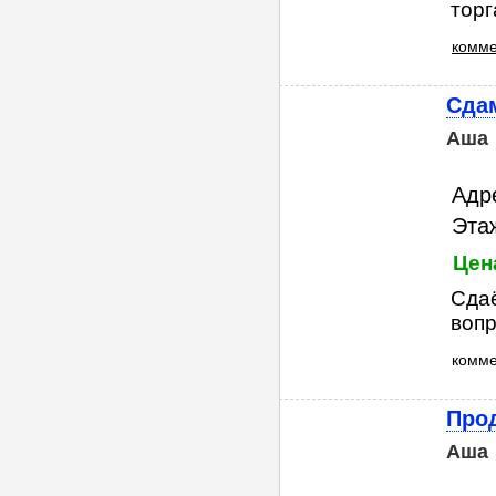
торга
комме
Сдам
Аша
Адр
Этаж
Цен
Сдаё
воп
комм
Прод
Аша