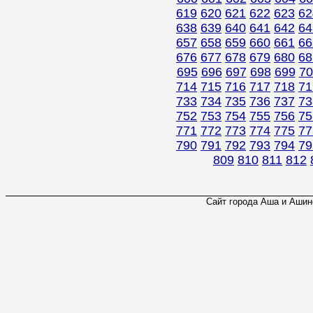
619
620
621
622
623
62
638
639
640
641
642
64
657
658
659
660
661
66
676
677
678
679
680
68
695
696
697
698
699
70
714
715
716
717
718
71
733
734
735
736
737
73
752
753
754
755
756
75
771
772
773
774
775
77
790
791
792
793
794
79
809
810
811
812
Сайт города Аша и Ашинс