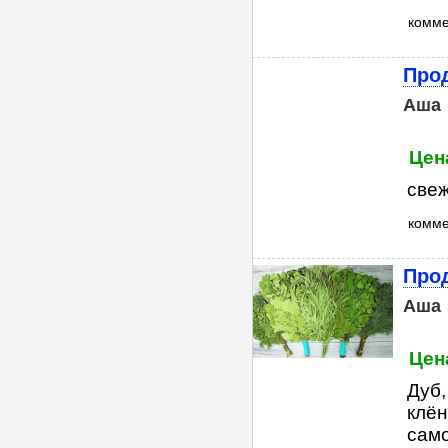
комм
Про
Аша
Цен
свеж
комм
Прод
Аша
Цен
Дуб,
клён
само