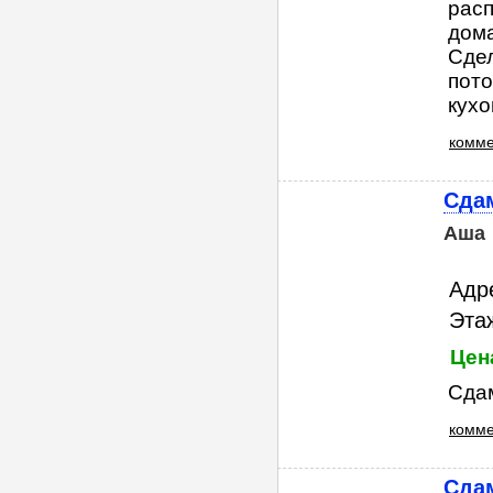
расп
дома
Сдел
пото
кухо
комме
Сдам
Аша
Адр
Этаж
Цен
Сдам
комме
Сдам