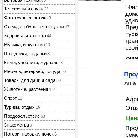
65
"Фил
Телефоны и связь
23
дома
Фототехника, оптика
3
удив
Одежда, обувь, аксессуары
Пред
17
пус
Здоровье и красота
44
тран
Музыка, искусство
10
свой
Праздники, подарки
3
комме
Книги, учебники, журналы
8
Мебель, интерьер, посуда
90
Прод
Товары для дачи и сада
50
Аша
Животные, растения
117
Спорт
Адр
11
Туризм, отдых
Этаж
15
Продовольствие
63
Цена
Знакомства
0
Прод
Потери, находки, поиск
ремо
3