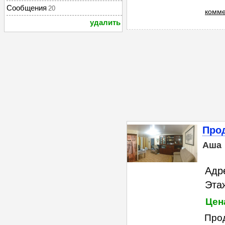
Сообщения
20
комме
удалить
Прод
Аша
Адре
Этаж
Цена
Прод