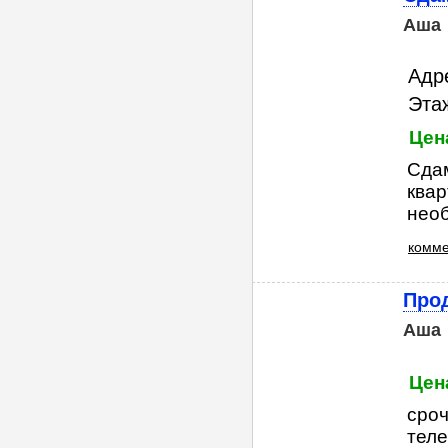
Аша
Адр
Этаж
Цен
Сдам
квар
необ
комме
Прод
Аша
Цен
сроч
тел