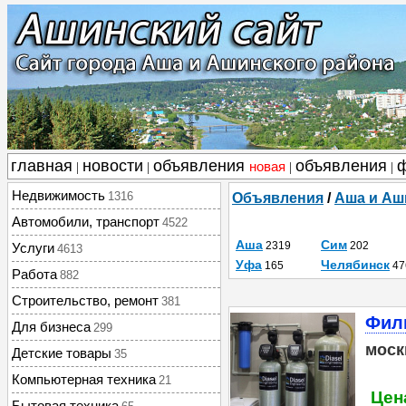
главная
новости
объявления
объявления
новая
|
|
|
|
Недвижимость
1316
Объявления
/
Аша и Аш
Автомобили, транспорт
4522
Аша
Сим
2319
202
Услуги
4613
Уфа
Челябинск
165
47
Работа
882
Строительство, ремонт
381
Филь
Для бизнеса
299
моск
Детские товары
35
Компьютерная техника
21
Цен
Бытовая техника