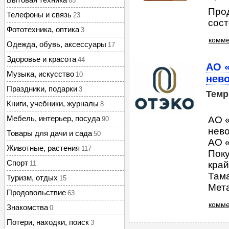
65
Прод
Телефоны и связь
23
сос
Фототехника, оптика
3
комме
Одежда, обувь, аксессуары
17
Здоровье и красота
44
АО 
Музыка, искусство
10
нев
Праздники, подарки
3
Тем
Книги, учебники, журналы
8
Мебель, интерьер, посуда
АО 
90
нев
Товары для дачи и сада
50
АО 
Животные, растения
117
Пок
Спорт
11
край
Тама
Туризм, отдых
15
Мета
Продовольствие
63
комме
Знакомства
0
Потери, находки, поиск
3