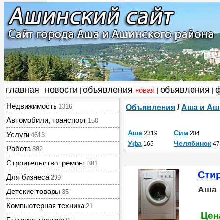
главная
новости
объявления
объявления
новая
|
|
|
|
Недвижимость
1316
Объявления
/
Аша и Аш
Автомобили, транспорт
150
Аша
Сим
2319
204
Услуги
4613
Уфа
Челябинск
165
47
Работа
882
Строительство, ремонт
381
Сти
Для бизнеса
299
Аша
Детские товары
35
Компьютерная техника
21
Цена
Бытовая техника