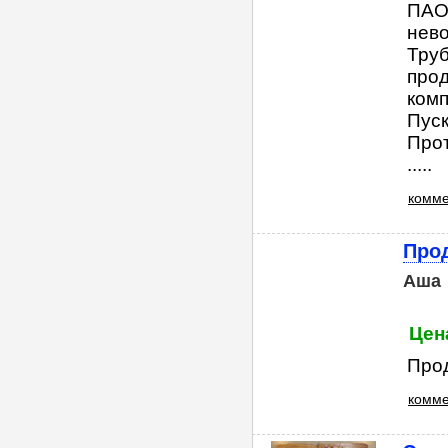
ПАО
нево
Труб
прод
комп
Пус
Про
.....
комме
Про
Аша
Цена
Прод
комме