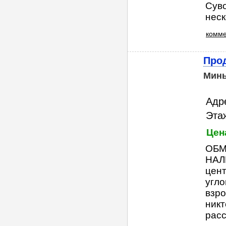
Суво
неск
комме
Прод
Мин
Адре
Этаж
Цен
ОБМ
НАЛ
цент
угло
взро
никт
расс