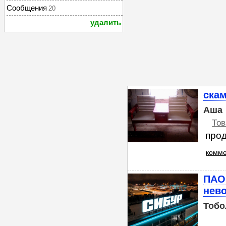
Сообщения
20
удалить
ска
Аша
Тов
прод
комме
ПАО
нев
Тобо