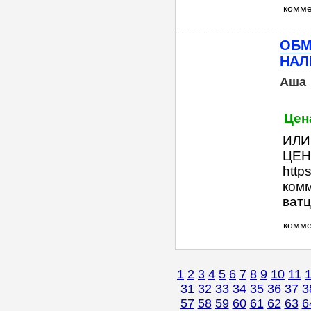
комм
ОБМ
НАЛ
Аша
Цен
ИЛИ
ЦЕН
http
комм
ватц
комм
1
2
3
4
5
6
7
8
9
10
11
31
32
33
34
35
36
37
3
57
58
59
60
61
62
63
6