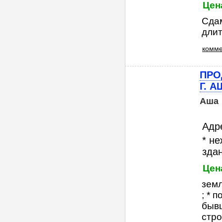
Цен
Сдам
дли
комме
ПРО
Г. 
Аша
Адр
* н
здан
Цен
земл
; * 
бывш
стро