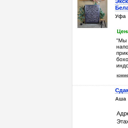
Экск
Бел
Уфа
Цен
"Мы 
напо
прик
бохо
индо
комме
Сдам
Аша
Адр
Этаж