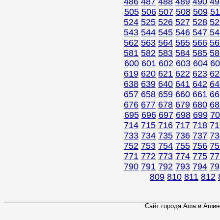
486
487
488
489
490
49
505
506
507
508
509
51
524
525
526
527
528
52
543
544
545
546
547
54
562
563
564
565
566
56
581
582
583
584
585
58
600
601
602
603
604
60
619
620
621
622
623
62
638
639
640
641
642
64
657
658
659
660
661
66
676
677
678
679
680
68
695
696
697
698
699
70
714
715
716
717
718
71
733
734
735
736
737
73
752
753
754
755
756
75
771
772
773
774
775
77
790
791
792
793
794
79
809
810
811
812
Сайт города Аша и Ашинс