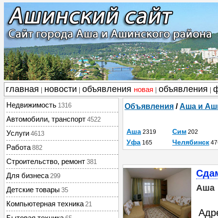
главная
новости
объявления
объявления
новая
|
|
|
|
Недвижимость
1316
Объявления
/
Аша и Аш
Автомобили, транспорт
4522
Аша
Сим
2319
202
Услуги
4613
Уфа
Челябинск
165
47
Работа
882
Строительство, ремонт
381
Сдам
Для бизнеса
299
Аша
Детские товары
35
Компьютерная техника
21
Адр
Бытовая техника