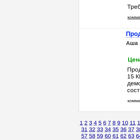
Треб
комме
Прод
Аша
Цен
Прод
15 К
демо
сост
комм
1
2
3
4
5
6
7
8
9
10
11
31
32
33
34
35
36
37
3
57
58
59
60
61
62
63
6