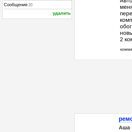
Авто
Сообщения
20
меня
пере
удалить
комп
обог
новы
2 ко
комм
ремо
Аша