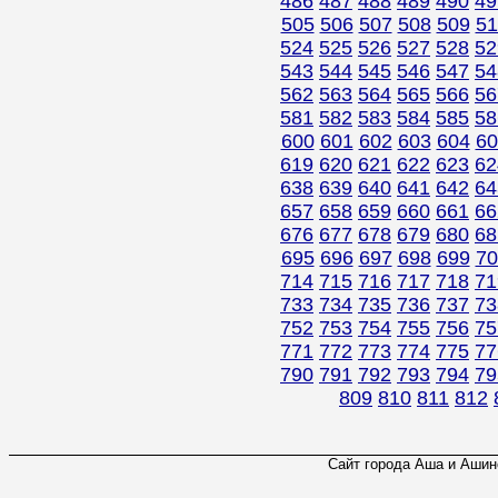
486
487
488
489
490
49
505
506
507
508
509
51
524
525
526
527
528
52
543
544
545
546
547
54
562
563
564
565
566
56
581
582
583
584
585
58
600
601
602
603
604
60
619
620
621
622
623
62
638
639
640
641
642
64
657
658
659
660
661
66
676
677
678
679
680
68
695
696
697
698
699
70
714
715
716
717
718
71
733
734
735
736
737
73
752
753
754
755
756
75
771
772
773
774
775
77
790
791
792
793
794
79
809
810
811
812
Сайт города Аша и Ашинс