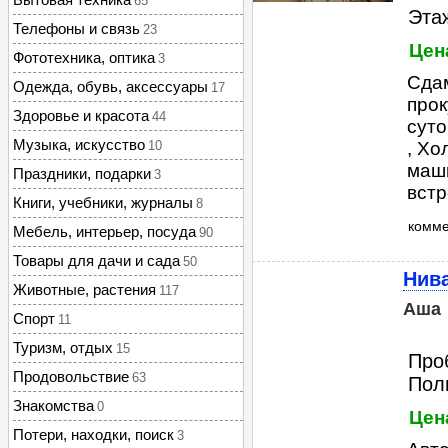
65
Этаж
Телефоны и связь
23
Цена
Фототехника, оптика
3
Сдам
Одежда, обувь, аксессуары
17
прок
Здоровье и красота
44
суто
Музыка, искусство
10
, Хо
маши
Праздники, подарки
3
встр
Книги, учебники, журналы
8
комм
Мебель, интерьер, посуда
90
Товары для дачи и сада
50
Нива
Животные, растения
117
Аша
Спорт
11
Туризм, отдых
15
Проб
Продовольствие
63
Пол
Знакомства
0
Цен
Потери, находки, поиск
3