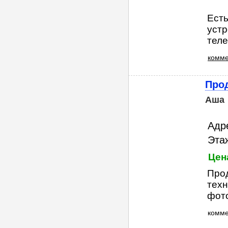
Есть
устр
тел
комме
Прод
Аша
Адр
Этаж
Цена
Прод
техн
фото
комм