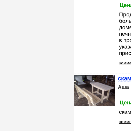
Цена
Прод
боль
доме
печн
в пр
указ
прист
комме
скам
Аша
Цена
скам
комме