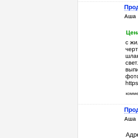
Про
Аша
Цена
с жи
черт
шлак
свет
выпи
фото
http
комм
Прод
Аша
Адр