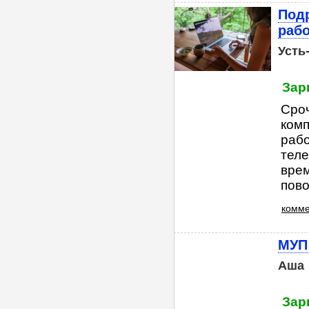
Под
рабо
Усть
Зар
Сроч
ком
рабо
теле
врем
пово
комме
МУП
Аша
Зар