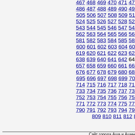
467
468
469
470
471
47
486
487
488
489
490
49
505
506
507
508
509
51
524
525
526
527
528
52
543
544
545
546
547
54
562
563
564
565
566
56
581
582
583
584
585
58
600
601
602
603
604
60
619
620
621
622
623
62
638
639
640
641
642
6
657
658
659
660
661
66
676
677
678
679
680
68
695
696
697
698
699
70
714
715
716
717
718
71
733
734
735
736
737
73
752
753
754
755
756
75
771
772
773
774
775
77
790
791
792
793
794
79
809
810
811
812
Сайт города Аша и Ашинс