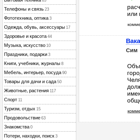
65
расч
Телефоны и связь
23
или 
Фототехника, оптика
3
комм
Одежда, обувь, аксессуары
17
Здоровье и красота
44
Вака
Музыка, искусство
10
Сим
Праздники, подарки
3
Книги, учебники, журналы
8
Объ
Мебель, интерьер, посуда
гор
90
Челя
Товары для дачи и сада
50
долж
Животные, растения
117
имею
Спорт
обще
11
Туризм, отдых
15
комме
Продовольствие
63
Знакомства
0
Потери, находки, поиск
3