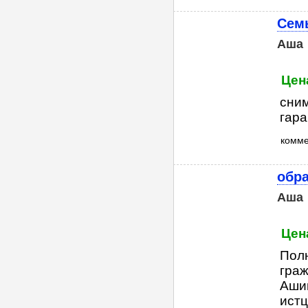
Семь
Аша
Цен
сним
гар
комм
обр
Аша
Цена
Полн
граж
Ашин
истц