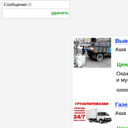
Сообщения
20
удалить
Выв
Аша
Цена
Окаж
и му
комме
Газе
Аша