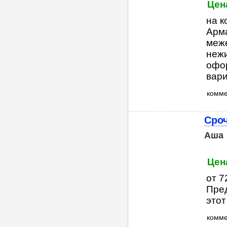
Цен
на к
Арма
меже
нежи
офор
вари
комм
Сроч
Аша
Цен
от 7
Пред
этот
комм