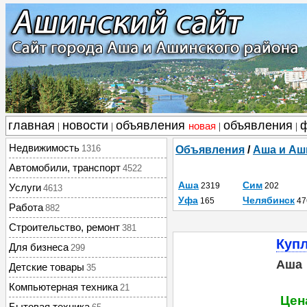
главная
новости
объявления
объявления
новая
|
|
|
|
Недвижимость
1316
Объявления
/
Аша и Аш
Автомобили, транспорт
4522
Аша
Сим
2319
202
Услуги
4613
Уфа
Челябинск
165
47
Работа
882
Строительство, ремонт
381
Купл
Для бизнеса
299
Аша
Детские товары
35
Компьютерная техника
21
Цен
Бытовая техника