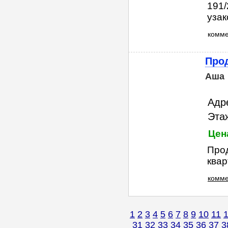
191/
узак
комм
Прод
Аша
Адре
Этаж
Цен
Про
квар
комме
1
2
3
4
5
6
7
8
9
10
11
31
32
33
34
35
36
37
3