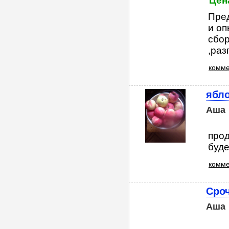
Цен
Пред
и оп
сбор
,раз
комме
ябло
Аша
прод
буде
комме
Сро
Аша