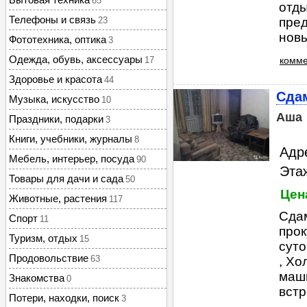
65
отд
Телефоны и связь
23
пред
новы
Фототехника, оптика
3
Одежда, обувь, аксессуары
17
комме
Здоровье и красота
44
Сдам
Музыка, искусство
10
Аша
Праздники, подарки
3
Книги, учебники, журналы
8
Адр
Мебель, интерьер, посуда
90
Этаж
Товары для дачи и сада
50
Цена
Животные, растения
117
Сдам
Спорт
11
прок
Туризм, отдых
15
суто
Продовольствие
63
, Хо
маши
Знакомства
0
встр
Потери, находки, поиск
3