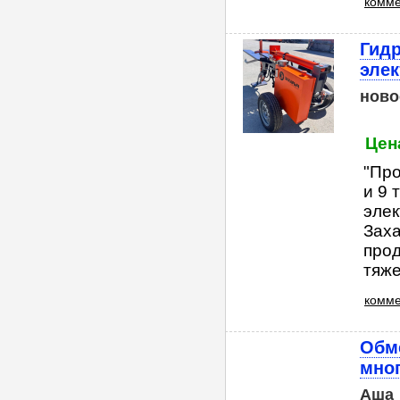
комме
Гидр
элек
ново
Цен
"Про
и 9 
элек
Заха
прод
тяже
комме
Обме
мно
Аша