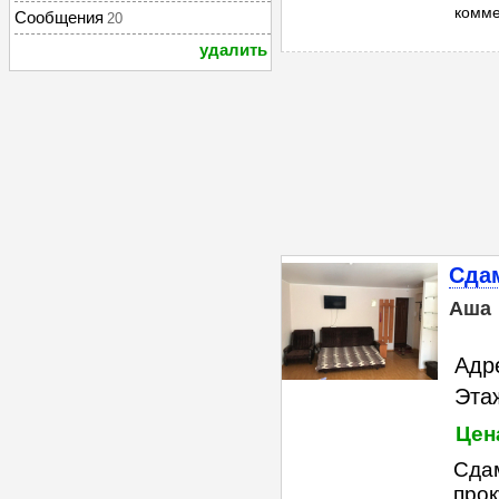
комм
Сообщения
20
удалить
Сдам
Аша
Адр
Этаж
Цен
Сдам
прок