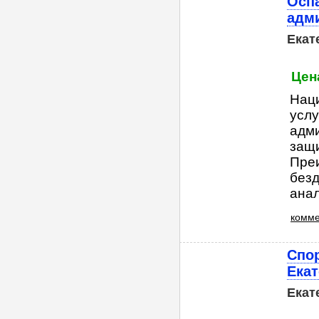
Оспа
адм
Екат
Цена
Нац
услу
адм
защи
Преи
безд
анал
комме
Спо
Екат
Екат