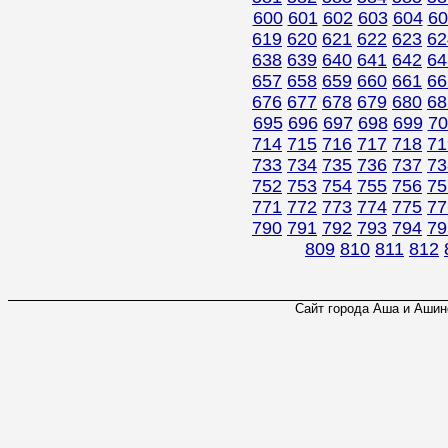
600
601
602
603
604
60
619
620
621
622
623
62
638
639
640
641
642
64
657
658
659
660
661
66
676
677
678
679
680
68
695
696
697
698
699
70
714
715
716
717
718
71
733
734
735
736
737
73
752
753
754
755
756
75
771
772
773
774
775
77
790
791
792
793
794
79
809
810
811
812
Сайт города Аша и Ашинс