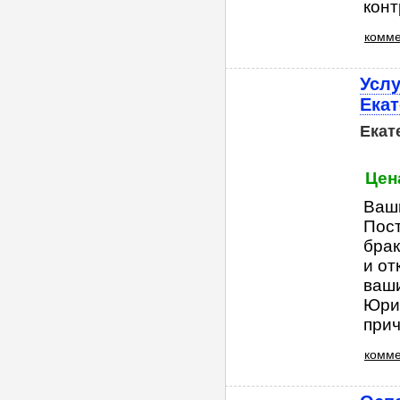
контр
комме
Услу
Екат
Екат
Цена
Ваши
Пос
брак
и от
ваши
Юри
причи
комме