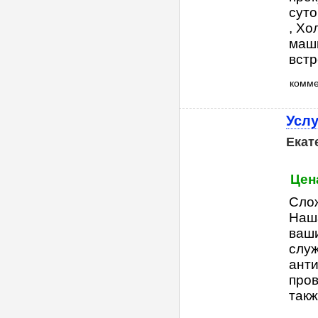
суто
, Хо
маши
встр
комм
Услу
Екат
Цена
Сло
Наша
ваш
служ
анти
пров
такж