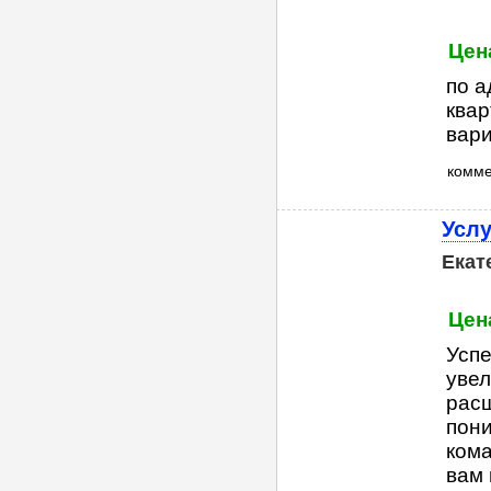
Цен
по а
квар
вар
комм
Услу
Екат
Цена
Успе
увел
расш
пони
кома
вам 