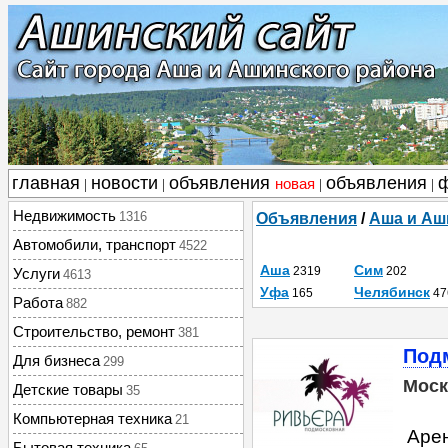
главная
новости
объявления
объявления
новая
|
|
|
|
Недвижимость
1316
Объявления
/
Аша и Аш
Автомобили, транспорт
4522
Аша
Сим
2319
202
Услуги
4613
Уфа
Челябинск
165
47
Работа
882
Строительство, ремонт
381
Под
Для бизнеса
299
Моск
Детские товары
35
Компьютерная техника
21
Арен
Бытовая техника