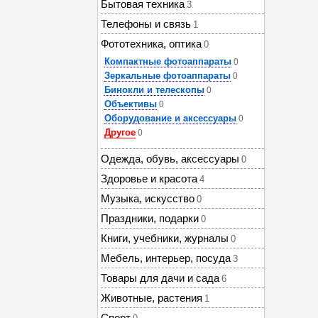
Бытовая техника
3
Телефоны и связь
1
Фототехника, оптика
0
Компактные фотоаппараты
0
Зеркальные фотоаппараты
0
Бинокли и телескопы
0
Объективы
0
Оборудование и аксессуары
0
Другое
0
Одежда, обувь, аксессуары
0
Здоровье и красота
4
Музыка, искусство
0
Праздники, подарки
0
Книги, учебники, журналы
0
Мебель, интерьер, посуда
3
Товары для дачи и сада
6
Животные, растения
1
Спорт