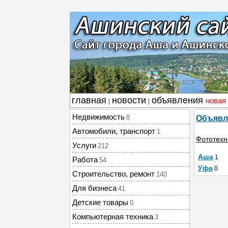
главная
новости
объявления
новая
|
|
Недвижимость
8
Объявл
Автомобили, транспорт
1
Фототехн
Услуги
212
Аша
1
Работа
54
Уфа
0
Строительство, ремонт
140
Для бизнеса
41
Детские товары
0
Компьютерная техника
3