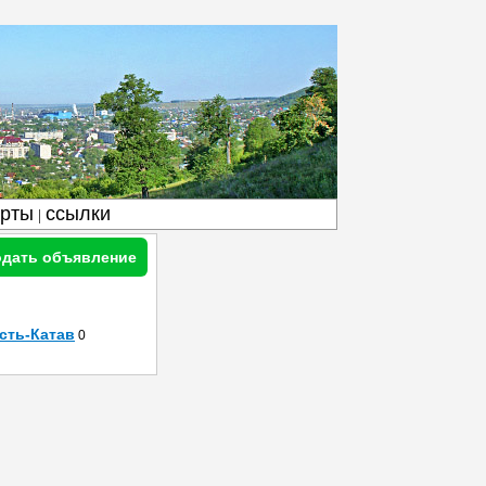
арты
ссылки
|
дать объявление
сть-Катав
0