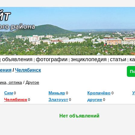
объявления
фотографии
энциклопедия
статьи
к
|
|
|
|
|
ения
/
Челябинск
По
ика, оптика
/
Другое
Сим
Миньяр
Кропачёво
У
0
0
0
Челябинск
Златоуст
другие
0
0
0
Нет объявлений