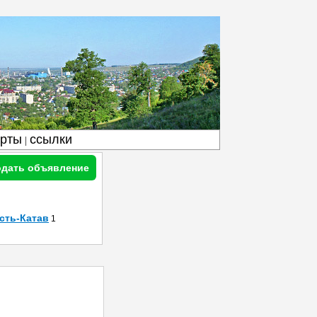
арты
ссылки
|
дать объявление
сть-Катав
1