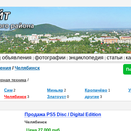
объявления
фотографии
энциклопедия
статьи
к
|
|
|
|
|
ения
/
Челябинск
По
рная техника
/
Сим
Миньяр
Кропачёво
У
2
2
1
Челябинск
Златоуст
другие
3
0
3
Продажа PS5 Disc / Digital Edition
Челябинск
Цена 27 000 руб.