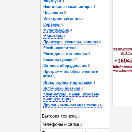
Ноутбуки
0
Настольные компьютеры
1
Планшеты
0
Электронные книги
0
Серверы
0
Мультимедиа
0
Мониторы
0
Принтеры, сканеры, копиры
0
Flash-накопители
0
Расходные материалы
0
Комплектующие
0
Сетевое оборудование
0
Программное обеспечение и
игры
1
Игры, игровые приставки
1
Источники питания
0
Клавиатуры, мыши, игровые
манипуляторы
0
Другая компьютерная техника
0
Бытовая техника
3
Телефоны и связь
1