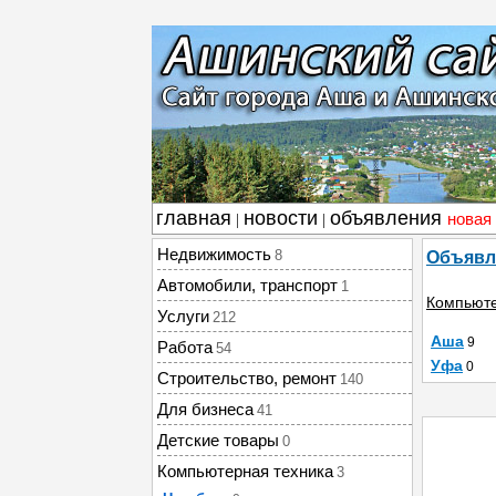
главная
новости
объявления
новая
|
|
Недвижимость
8
Объявл
Автомобили, транспорт
1
Компьюте
Услуги
212
Аша
9
Работа
54
Уфа
0
Строительство, ремонт
140
Для бизнеса
41
Детские товары
0
Компьютерная техника
3