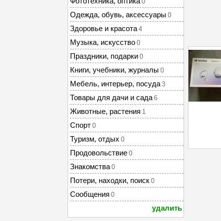
Фототехника, оптика
0
Одежда, обувь, аксессуары
0
Здоровье и красота
4
Музыка, искусство
0
Праздники, подарки
0
Книги, учебники, журналы
0
Мебель, интерьер, посуда
3
Товары для дачи и сада
6
Животные, растения
1
Спорт
0
Туризм, отдых
0
Продовольствие
0
Знакомства
0
Потери, находки, поиск
0
Сообщения
0
удалить